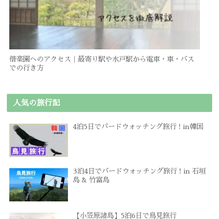
偕楽園へのアクセス｜最寄り駅や水戸駅から電車・車・バス
での行き方
人気の旅行記
4泊5日でバードウォッチング旅行 ! in韓国
3泊4日でバードウォッチング旅行 ! in 石垣
島 & 竹富島
【小笠原諸島】5泊6日で鳥見旅行