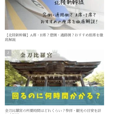
【北陸新幹線】A席・E席？窓側・通路側？おすすめ座席を徹
底解説
金刀比羅宮の所要時間はどれくらい？参拝・観光の目安を詳