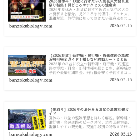
2026夏休み・お盆に行きたい人気花火大会＆夏
祭り特集！見どころやアクセスの注意点
2026年夏休み・お盆におすすめの人気花火大会
と夏祭りを紹介。見どころや開催日、アクセス、
混雑対策、旅行前に知っておきたい注意点をわか
りやすく解説します。
2026.07.15
banzokubiology.com
【2026お盆】新幹線・飛行機・高速道路の混雑
＆割引完全ガイド！損しない移動ルートまとめ
2026年のお盆に役立つ新幹線・飛行機・高速道
路の混雑・料金・割引情報を総まとめ。新幹線の
予約や最繁忙期料金、飛行機を安く予約するコ
ツ、高速道路の休日割引・深夜割引まで、損しな
2026.07.15
banzokubiology.com
い移動方法を分かりやすく解説します。
【先取り】2026年の夏休み＆お盆の混雑回避ガ
イド
夏休み・お盆の混雑予想を詳しく解説。新幹線・
飛行機・高速道路のピーク時間、渋滞回避方法、
混雑しやすい観光地、交通手段別の特徴まで旅行
者向けに分かりやすく紹介します。
2026.05.13
banzokubiology.com