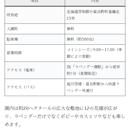
項目
内容
北海道空知郡中富良野町基線北
所在地
15号
入園料
無料
駐車場
無料（約500台）
メインシーズン9:00〜17:00（季
営業時間
節により変動）
JR「ラベンダー畑駅」から徒歩
アクセス（電車）
約7分（夏期限定）
旭川空港・富良野駅から快速ラ
アクセス（バス）
ベンダー号運行
園内は約20ヘクタールの広大な敷地に12の花畑が広が
り、ラベンダーだけでなくポピーやカスミソウなども楽し
めます。