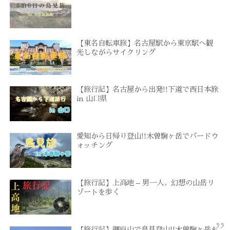
【東名自転車旅】名古屋駅から東京駅へ観
光しながらサイクリング
【旅行記】名古屋から出発!!下道で西日本旅
in 山口県
愛知から日帰り登山!!木曽駒ヶ岳でバードウ
ォッチング
【旅行記】上高地 – 男一人、幻想の山岳リ
ゾートを歩く
【旅行記】御嶽山で鳥見登山!!木曽駒ヶ岳も