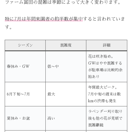
ファーム富田の混雑は季節によって大きく変わります。
特に7月は年間来園者の約半数が集中
すると言われていま
す。
シーズン
混雑度
詳細
花は咲き始め。
GWはやや混雑する
春休み・GW
低〜中
が駐車場は比較的余
裕あり
年間最大ピーク。
6月下旬〜7月
最大
7月中旬の週末は数
kmの渋滞も発生
ラベンダー刈り取り
夏休み・お盆
高い
後も他の花が見頃で
混雑継続