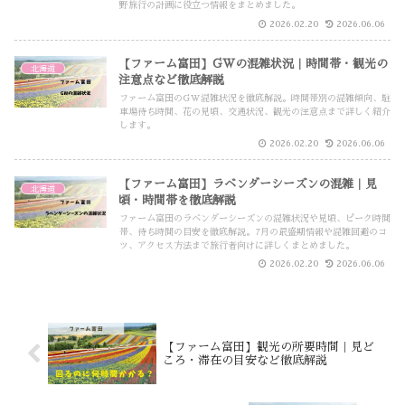
野旅行の計画に役立つ情報をまとめました。
2026.02.20
2026.06.06
【ファーム富田】GWの混雑状況｜時間帯・観光の
北海道
注意点など徹底解説
ファーム富田のGW混雑状況を徹底解説。時間帯別の混雑傾向、駐
車場待ち時間、花の見頃、交通状況、観光の注意点まで詳しく紹介
します。
2026.02.20
2026.06.06
【ファーム富田】ラベンダーシーズンの混雑｜見
北海道
頃・時間帯を徹底解説
ファーム富田のラベンダーシーズンの混雑状況や見頃、ピーク時間
帯、待ち時間の目安を徹底解説。7月の最盛期情報や混雑回避のコ
ツ、アクセス方法まで旅行者向けに詳しくまとめました。
2026.02.20
2026.06.06
【ファーム富田】観光の所要時間｜見ど
ころ・滞在の目安など徹底解説