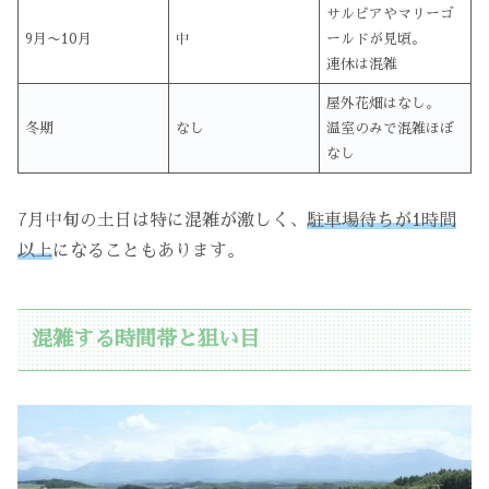
サルビアやマリーゴ
9月〜10月
中
ールドが見頃。
連休は混雑
屋外花畑はなし。
冬期
なし
温室のみで混雑ほぼ
なし
7月中旬の土日は特に混雑が激しく、
駐車場待ちが1時間
以上
になることもあります。
混雑する時間帯と狙い目