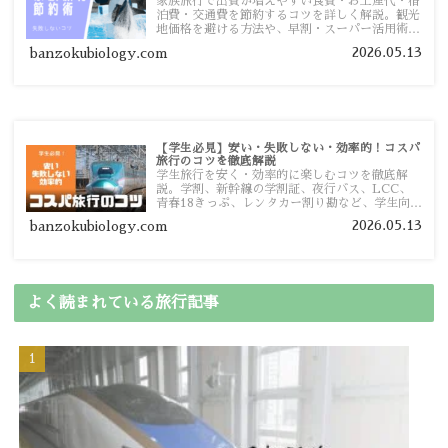
家族旅行で出費が増えやすい食費・お土産代・宿
泊費・交通費を節約するコツを詳しく解説。観光
地価格を避ける方法や、早割・スーパー活用術、
予算管理のポイントを紹介します。
2026.05.13
banzokubiology.com
【学生必見】安い・失敗しない・効率的！コスパ
旅行のコツを徹底解説
学生旅行を安く・効率的に楽しむコツを徹底解
説。学割、新幹線の学割証、夜行バス、LCC、
青春18きっぷ、レンタカー割り勘など、学生向け
の節約旅行術を詳しく紹介します。
2026.05.13
banzokubiology.com
よく読まれている旅行記事