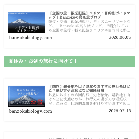
【全国の旅・観光記録】エリア・目的別ガイドマ
ップ｜Banzokuの鳥＆旅ブログ
鉄道・交通、観光地巡り、ディズニーリゾートな
ど、「Banzokuの鳥＆旅ブログ」で紹介してい
る全国の旅行・観光記録をエリアや目的別に整理
しました。あなたが行きたい場所の情報を、この
2026.06.08
banzokubiology.com
ガイドマップからスムーズに見つけていただけま
す。
夏休み・お盆の旅行に向けて！
【国内】避暑地や山？お盆のおすすめ旅行先はど
こ？選び方や注意点など徹底解説
お盆におすすめの国内旅行先を紹介。避暑地や山
は本当に快適なのか、旅行先の選び方や混雑状
況、注意点、比較的混雑を避けやすいおすすめス
ポットまで旅行前に役立つ情報を詳しく解説しま
2026.07.15
banzokubiology.com
す。