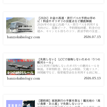
【2026】お盆の高速・夜行バスの予約は早め
に！料金やギリギリの注意点など徹底解説
2026年のお盆に高速バス・夜行バスを利用する
方向けに、混雑ピーク、予約開始時期、料金の仕
組み、キャンセル待ちのコツ、直前予約の注意点
まで詳しく解説します。
2026.07.15
banzokubiology.com
【失敗しない】 LCCで後悔しないための「5つの
絶対ルール」
LCC利用で後悔しないための5つの絶対ルールを
解説。手荷物料金、持ち込み制限、欠航リスク、
時間厳守など、格安航空会社を利用する前に知っ
ておきたい注意点を旅行者向けに詳しく紹介しま
2026.05.13
banzokubiology.com
す。
【節約術】家族旅行の予算を削る！観光地の「高
い食事・お土産」で失敗しないコツ