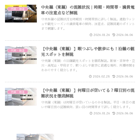
中央線（東線）の混雑状況｜時期・時間帯・満員電
列車・特急
車の注意点など解説
中央本線の混雑状況を時期別・時間帯別に詳しく解説。通勤ラッシ
ュや観光シーズンの満員電車の傾向、注意点、混雑回避のポイント
まで網羅します。
2026.01.26
2026.06.06
【中央線（東線）】暇つぶしや散歩にも！沿線の観
列車・特急
光スポットを解説
中央線（東線）の沿線観光スポットを徹底解説。新宿・吉祥寺・立
川・高尾山・甲府まで、暇つぶしや散歩に最適な場所、所要時間を
わかりやすく紹介します。
2026.02.28
2026.06.06
【中央線（東線）】何曜日が空いてる？曜日別の混
列車・特急
雑状況を徹底解説
中央線（東線）は何曜日が空いているのかを解説。平日・休日の違
いや曜日別の混雑傾向、狙い目の時間帯まで詳しく紹介します。
2026.01.26
2026.06.06