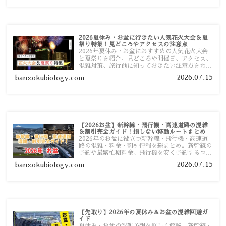
2026夏休み・お盆に行きたい人気花火大会＆夏
祭り特集！見どころやアクセスの注意点
2026年夏休み・お盆におすすめの人気花火大会
と夏祭りを紹介。見どころや開催日、アクセス、
混雑対策、旅行前に知っておきたい注意点をわか
りやすく解説します。
2026.07.15
banzokubiology.com
【2026お盆】新幹線・飛行機・高速道路の混雑
＆割引完全ガイド！損しない移動ルートまとめ
2026年のお盆に役立つ新幹線・飛行機・高速道
路の混雑・料金・割引情報を総まとめ。新幹線の
予約や最繁忙期料金、飛行機を安く予約するコ
ツ、高速道路の休日割引・深夜割引まで、損しな
2026.07.15
banzokubiology.com
い移動方法を分かりやすく解説します。
【先取り】2026年の夏休み＆お盆の混雑回避ガ
イド