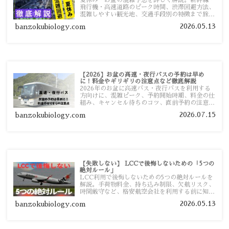
夏休み・お盆の混雑予想を詳しく解説。新幹線・
飛行機・高速道路のピーク時間、渋滞回避方法、
混雑しやすい観光地、交通手段別の特徴まで旅行
者向けに分かりやすく紹介します。
2026.05.13
banzokubiology.com
【2026】お盆の高速・夜行バスの予約は早め
に！料金やギリギリの注意点など徹底解説
2026年のお盆に高速バス・夜行バスを利用する
方向けに、混雑ピーク、予約開始時期、料金の仕
組み、キャンセル待ちのコツ、直前予約の注意点
まで詳しく解説します。
2026.07.15
banzokubiology.com
【失敗しない】 LCCで後悔しないための「5つの
絶対ルール」
LCC利用で後悔しないための5つの絶対ルールを
解説。手荷物料金、持ち込み制限、欠航リスク、
時間厳守など、格安航空会社を利用する前に知っ
ておきたい注意点を旅行者向けに詳しく紹介しま
2026.05.13
banzokubiology.com
す。