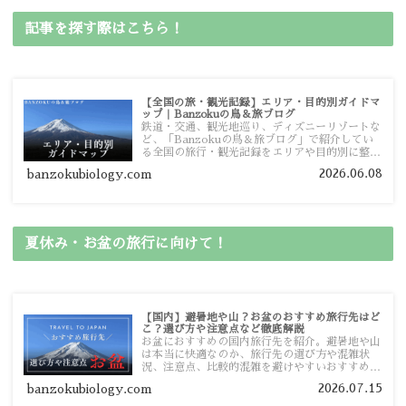
記事を探す際はこちら！
【全国の旅・観光記録】エリア・目的別ガイドマ
ップ｜Banzokuの鳥＆旅ブログ
鉄道・交通、観光地巡り、ディズニーリゾートな
ど、「Banzokuの鳥＆旅ブログ」で紹介してい
る全国の旅行・観光記録をエリアや目的別に整理
しました。あなたが行きたい場所の情報を、この
2026.06.08
banzokubiology.com
ガイドマップからスムーズに見つけていただけま
す。
夏休み・お盆の旅行に向けて！
【国内】避暑地や山？お盆のおすすめ旅行先はど
こ？選び方や注意点など徹底解説
お盆におすすめの国内旅行先を紹介。避暑地や山
は本当に快適なのか、旅行先の選び方や混雑状
況、注意点、比較的混雑を避けやすいおすすめス
ポットまで旅行前に役立つ情報を詳しく解説しま
2026.07.15
banzokubiology.com
す。