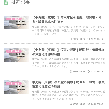
関連記事
【中央線（東線）】年末年始の混雑｜時間帯・帰
列車・特急
省・満員電車の注意点
中央線（東線）の年末年始の混雑状況を解説。帰省・Uターンのピ
ーク時間帯や高尾山周辺の注意点、満員電車を避けるためのポイン
トを詳しく紹介します。
2026.01.26
2026.06.06
【中央線（東線）】GWの混雑｜時間帯・満員電車
列車・特急
の注意点を徹底解説
中央線（東線）のGW期間の混雑状況を詳しく解説。混雑する時間
帯やピーク日、満員電車になりやすい区間、特急利用時の注意点ま
で分かりやすくまとめています。
2026.01.26
2026.06.06
中央線（東線）のお盆の混雑｜時間帯・帰省・満員
列車・特急
電車の注意点を解説
中央線（東線）のお盆期間の混雑状況を詳しく解説。時間帯別の混
雑ピークや特急あずさ・かいじの満員状況、帰省や観光時の注意
点、混雑回避のコツをまとめています。
2026.01.26
2026.06.06