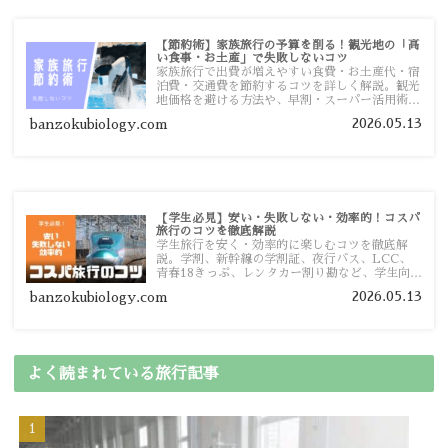
【節約術】家族旅行の予算を削る！観光地の「高
い食事・お土産」で失敗しないコツ
家族旅行で出費が増えやすい食費・お土産代・宿
泊費・交通費を節約するコツを詳しく解説。観光
地価格を避ける方法や、早割・スーパー活用術、
予算管理のポイントを紹介します。
2026.05.13
banzokubiology.com
【学生必見】安い・失敗しない・効率的！コスパ
旅行のコツを徹底解説
学生旅行を安く・効率的に楽しむコツを徹底解
説。学割、新幹線の学割証、夜行バス、LCC、
青春18きっぷ、レンタカー割り勘など、学生向け
の節約旅行術を詳しく紹介します。
2026.05.13
banzokubiology.com
よく読まれている旅行記事