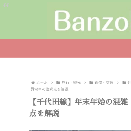
ホーム
旅行・観光
鉄道・交通
員電車の注意点を解説
【千代田線】年末年始の混雑
点を解説