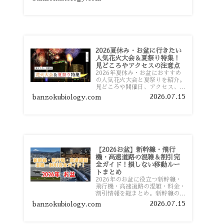
おすすめスポットまで旅行前に役
立つ情報を詳しく解説します。
2026夏休み・お盆に行きたい
人気花火大会＆夏祭り特集！
見どころやアクセスの注意点
2026年夏休み・お盆におすすめ
の人気花火大会と夏祭りを紹介。
見どころや開催日、アクセス、混
雑対策、旅行前に知っておきたい
2026.07.15
banzokubiology.com
注意点をわかりやすく解説しま
す。
【2026お盆】新幹線・飛行
機・高速道路の混雑＆割引完
全ガイド！損しない移動ルー
トまとめ
2026年のお盆に役立つ新幹線・
飛行機・高速道路の混雑・料金・
割引情報を総まとめ。新幹線の予
約や最繁忙期料金、飛行機を安く
2026.07.15
banzokubiology.com
予約するコツ、高速道路の休日割
引・深夜割引まで、損しない移動
方法を分かりやすく解説します。