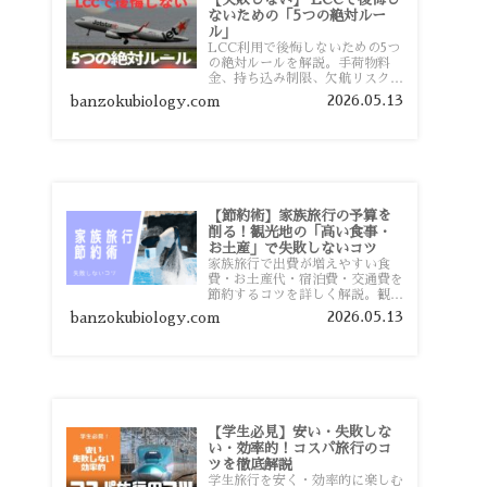
ないための「5つの絶対ルー
ル」
LCC利用で後悔しないための5つ
の絶対ルールを解説。手荷物料
金、持ち込み制限、欠航リスク、
時間厳守など、格安航空会社を利
2026.05.13
banzokubiology.com
用する前に知っておきたい注意点
を旅行者向けに詳しく紹介しま
す。
【節約術】家族旅行の予算を
削る！観光地の「高い食事・
お土産」で失敗しないコツ
家族旅行で出費が増えやすい食
費・お土産代・宿泊費・交通費を
節約するコツを詳しく解説。観光
地価格を避ける方法や、早割・ス
2026.05.13
banzokubiology.com
ーパー活用術、予算管理のポイン
トを紹介します。
【学生必見】安い・失敗しな
い・効率的！コスパ旅行のコ
ツを徹底解説
学生旅行を安く・効率的に楽しむ