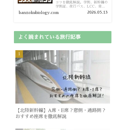
コツを徹底解説。学割、新幹線の
学割証、夜行バス、LCC、青春
18きっぷ、レンタカー割り勘な
2026.05.13
banzokubiology.com
ど、学生向けの節約旅行術を詳し
く紹介します。
よく読まれている旅行記事
【北陸新幹線】A席・E席？窓側・通路側？
おすすめ座席を徹底解説