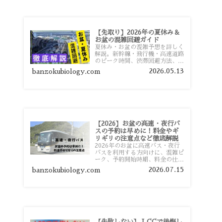
【先取り】2026年の夏休み＆
お盆の混雑回避ガイド
夏休み・お盆の混雑予想を詳しく
解説。新幹線・飛行機・高速道路
のピーク時間、渋滞回避方法、混
雑しやすい観光地、交通手段別の
2026.05.13
banzokubiology.com
特徴まで旅行者向けに分かりやす
く紹介します。
【2026】お盆の高速・夜行バ
スの予約は早めに！料金やギ
リギリの注意点など徹底解説
2026年のお盆に高速バス・夜行
バスを利用する方向けに、混雑ピ
ーク、予約開始時期、料金の仕組
み、キャンセル待ちのコツ、直前
2026.07.15
banzokubiology.com
予約の注意点まで詳しく解説しま
す。
【失敗しない】 LCCで後悔し