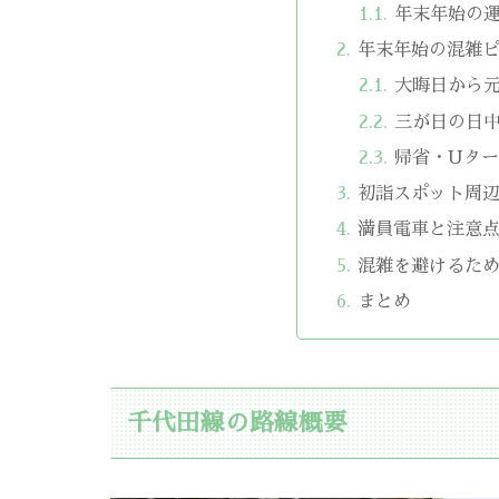
年末年始の
年末年始の混雑
大晦日から
三が日の日
帰省・Uタ
初詣スポット周
満員電車と注意
混雑を避けるた
まとめ
千代田線の路線概要