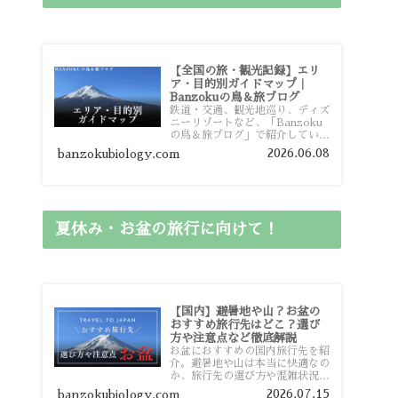
【全国の旅・観光記録】エリ
ア・目的別ガイドマップ｜
Banzokuの鳥＆旅ブログ
鉄道・交通、観光地巡り、ディズ
ニーリゾートなど、「Banzoku
の鳥＆旅ブログ」で紹介している
全国の旅行・観光記録をエリアや
2026.06.08
banzokubiology.com
目的別に整理しました。あなたが
行きたい場所の情報を、このガイ
ドマップからスムーズに見つけて
いただけます。
夏休み・お盆の旅行に向けて！
【国内】避暑地や山？お盆の
おすすめ旅行先はどこ？選び
方や注意点など徹底解説
お盆におすすめの国内旅行先を紹
介。避暑地や山は本当に快適なの
か、旅行先の選び方や混雑状況、
注意点、比較的混雑を避けやすい
2026.07.15
banzokubiology.com