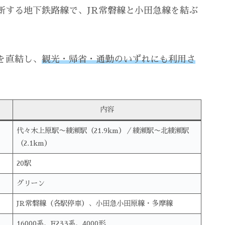
断する地下鉄路線で、JR常磐線と小田急線を結ぶ
を直結し、
観光・帰省・通勤のいずれにも利用さ
内容
代々木上原駅〜綾瀬駅（21.9km）／綾瀬駅〜北綾瀬駅
（2.1km）
20駅
グリーン
JR常磐線（各駅停車）、小田急小田原線・多摩線
16000系、E233系、4000形