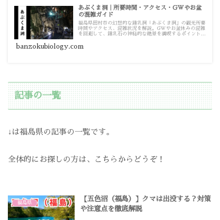
あぶくま洞｜所要時間・アクセス・GWやお盆
の混雑ガイド
福島県田村市の幻想的な鍾乳洞「あぶくま洞」の観光所要
時間やアクセス、混雑状況を解説。GWやお盆休みの混雑
を回避して、鍾乳石の神秘的な絶景を満喫するポイントを
まとめました。
banzokubiology.com
記事の一覧
↓は福島県の記事の一覧です。
全体的にお探しの方は、こちらからどうぞ！
【五色沼（福島）】クマは出没する？対策
福島県
や注意点を徹底解説