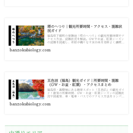
塔のへつり｜観光所要時間・アクセス・混雑状
況ガイド
福島県下郷町の景勝地「塔のへつり」の観光所要時間やア
クセス方法、混雑状況を解説。GWやお盆、紅葉シーズン
の混雑を回避し、奇岩が織りなす渓谷美を効率よく満喫す
るためのポイントをまとめました。
banzokubiology.com
五色沼（福島）観光ガイド｜所要時間・混雑
（GW・お盆・紅葉）・アクセスまとめ
福島県・裏磐梯にある絶景スポット「五色沼」の観光ガイ
ド！散策の所要時間、GW・お盆・紅葉シーズンの混雑状
況や回避策、車・電車・バスでのアクセス方法をコンパク
トにまとめました。
banzokubiology.com