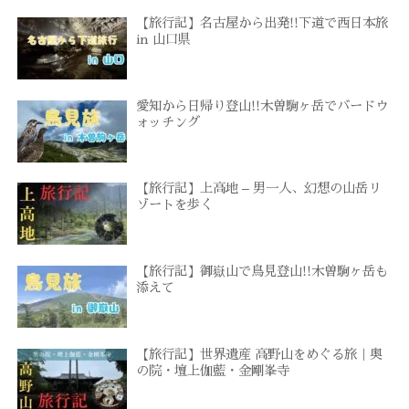
【旅行記】名古屋から出発!!下道で西日本旅
in 山口県
愛知から日帰り登山!!木曽駒ヶ岳でバードウ
ォッチング
【旅行記】上高地 – 男一人、幻想の山岳リ
ゾートを歩く
【旅行記】御嶽山で鳥見登山!!木曽駒ヶ岳も
添えて
【旅行記】世界遺産 高野山をめぐる旅｜奥
の院・壇上伽藍・金剛峯寺