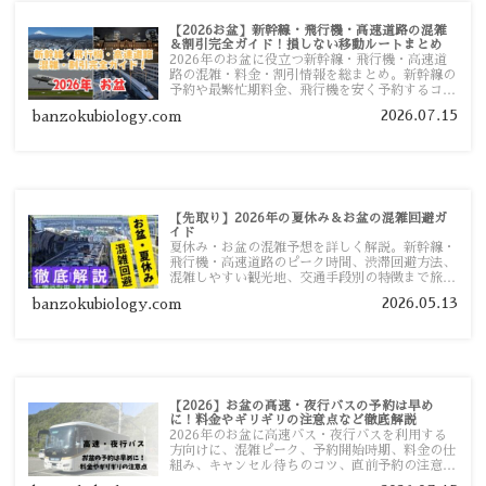
【2026お盆】新幹線・飛行機・高速道路の混雑
＆割引完全ガイド！損しない移動ルートまとめ
2026年のお盆に役立つ新幹線・飛行機・高速道
路の混雑・料金・割引情報を総まとめ。新幹線の
予約や最繁忙期料金、飛行機を安く予約するコ
ツ、高速道路の休日割引・深夜割引まで、損しな
2026.07.15
banzokubiology.com
い移動方法を分かりやすく解説します。
【先取り】2026年の夏休み＆お盆の混雑回避ガ
イド
夏休み・お盆の混雑予想を詳しく解説。新幹線・
飛行機・高速道路のピーク時間、渋滞回避方法、
混雑しやすい観光地、交通手段別の特徴まで旅行
者向けに分かりやすく紹介します。
2026.05.13
banzokubiology.com
【2026】お盆の高速・夜行バスの予約は早め
に！料金やギリギリの注意点など徹底解説
2026年のお盆に高速バス・夜行バスを利用する
方向けに、混雑ピーク、予約開始時期、料金の仕
組み、キャンセル待ちのコツ、直前予約の注意点
まで詳しく解説します。