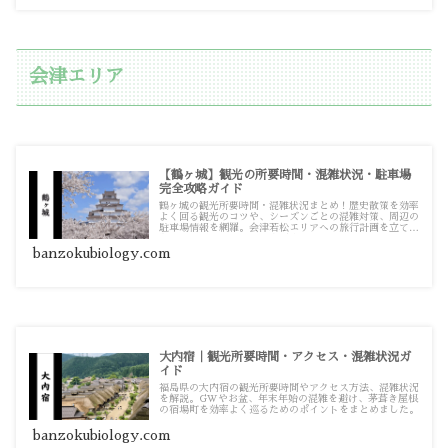
会津エリア
【鶴ヶ城】観光の所要時間・混雑状況・駐車場
完全攻略ガイド
鶴ヶ城の観光所要時間・混雑状況まとめ！歴史散策を効率
よく回る観光のコツや、シーズンごとの混雑対策、周辺の
駐車場情報を網羅。会津若松エリアへの旅行計画を立てる
際の情報源としてお使いください。
banzokubiology.com
大内宿｜観光所要時間・アクセス・混雑状況ガ
イド
福島県の大内宿の観光所要時間やアクセス方法、混雑状況
を解説。GWやお盆、年末年始の混雑を避け、茅葺き屋根
の宿場町を効率よく巡るためのポイントをまとめました。
banzokubiology.com