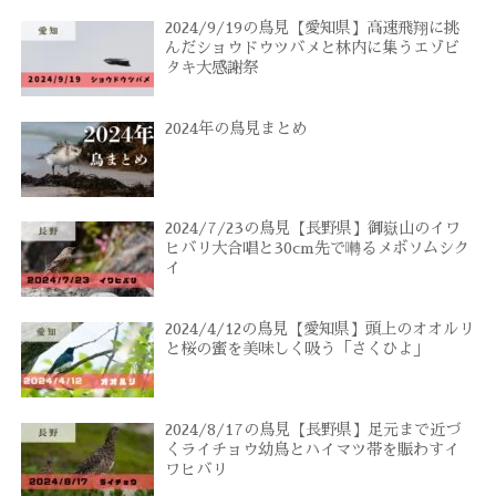
2024/9/19の鳥見【愛知県】高速飛翔に挑
んだショウドウツバメと林内に集うエゾビ
タキ大感謝祭
2024年の鳥見まとめ
2024/7/23の鳥見【長野県】御嶽山のイワ
ヒバリ大合唱と30cm先で囀るメボソムシク
イ
2024/4/12の鳥見【愛知県】頭上のオオルリ
と桜の蜜を美味しく吸う「さくひよ」
2024/8/17の鳥見【長野県】足元まで近づ
くライチョウ幼鳥とハイマツ帯を賑わすイ
ワヒバリ