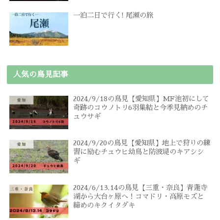
一泊二日で行く! 尾瀬の旅
人気の鳥見記事
2024/9/18の鳥見【愛知県】MF池初にして
奇跡のコウノトリ6羽集結と今季見納めのチ
ュウサギ
2024/9/20の鳥見【愛知県】地上で狩りの練
習に励むチュウヒ幼鳥と防波堤のキアシシ
ギ
2024/6/13,14の鳥見【三重・奈良】青蓮寺
湖から大台ヶ原へ！コマドリ・高原モズと
締めのキクイタダキ