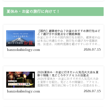
夏休み・お盆の旅行に向けて！
【国内】避暑地や山？お盆のおすすめ旅行先はど
こ？選び方や注意点など徹底解説
お盆におすすめの国内旅行先を紹介。避暑地や山
は本当に快適なのか、旅行先の選び方や混雑状
況、注意点、比較的混雑を避けやすいおすすめス
ポットまで旅行前に役立つ情報を詳しく解説しま
2026.07.15
banzokubiology.com
す。
2026夏休み・お盆に行きたい人気花火大会＆夏
祭り特集！見どころやアクセスの注意点
2026年夏休み・お盆におすすめの人気花火大会
と夏祭りを紹介。見どころや開催日、アクセス、
混雑対策、旅行前に知っておきたい注意点をわか
りやすく解説します。
2026.07.15
banzokubiology.com