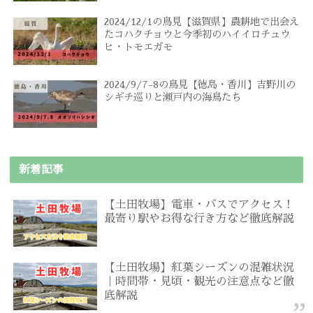
2024/12/1の鳥見【滋賀県】農耕地で出会え
たコハクチョウと今季初のハイイロチュウ
ヒ・トモエガモ
2024/9/7-8の鳥見【徳島・香川】吉野川の
シギチ巡りと瀬戸内の海鳥たち
新着記事
【土田牧場】電車・バスでアクセス！
最寄り駅やお得な行き方など徹底解説
【土田牧場】紅葉シーズンの混雑状況
｜時間帯・見頃・観光の注意点など徹
底解説