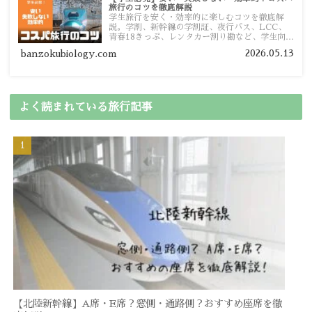
旅行のコツを徹底解説
学生旅行を安く・効率的に楽しむコツを徹底解
説。学割、新幹線の学割証、夜行バス、LCC、
青春18きっぷ、レンタカー割り勘など、学生向け
の節約旅行術を詳しく紹介します。
2026.05.13
banzokubiology.com
よく読まれている旅行記事
【北陸新幹線】A席・E席？窓側・通路側？おすすめ座席を徹