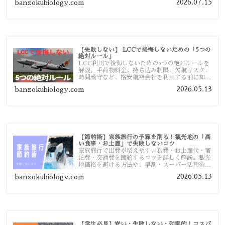
2026.07.15
banzokubiology.com
【失敗しない】 LCCで後悔しないための「5つの
絶対ルール」
LCC利用で後悔しないための5つの絶対ルールを
解説。手荷物料金、持ち込み制限、欠航リスク、
時間厳守など、格安航空会社を利用する前に知っ
ておきたい注意点を旅行者向けに詳しく紹介しま
2026.05.13
banzokubiology.com
す。
【節約術】家族旅行の予算を削る！観光地の「高
い食事・お土産」で失敗しないコツ
家族旅行で出費が増えやすい食費・お土産代・宿
泊費・交通費を節約するコツを詳しく解説。観光
地価格を避ける方法や、早割・スーパー活用術、
予算管理のポイントを紹介します。
2026.05.13
banzokubiology.com
【学生必見】安い・失敗しない・効率的！コスパ