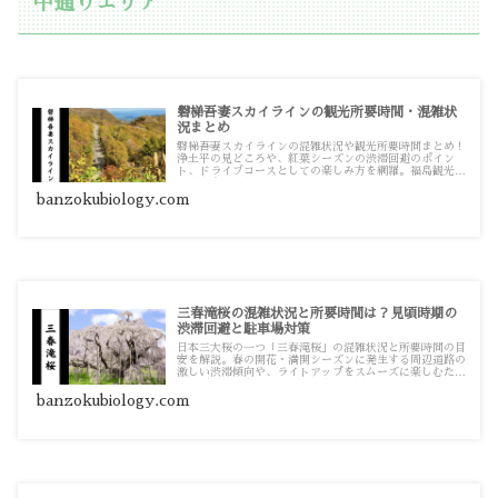
中通りエリア
磐梯吾妻スカイラインの観光所要時間・混雑状
況まとめ
磐梯吾妻スカイラインの混雑状況や観光所要時間まとめ！
浄土平の見どころや、紅葉シーズンの渋滞回避のポイン
ト、ドライブコースとしての楽しみ方を網羅。福島観光の
計画を立てる際の情報源としてお使いください。
banzokubiology.com
三春滝桜の混雑状況と所要時間は？見頃時期の
渋滞回避と駐車場対策
日本三大桜の一つ「三春滝桜」の混雑状況と所要時間の目
安を解説。春の開花・満開シーズンに発生する周辺道路の
激しい渋滞傾向や、ライトアップをスムーズに楽しむため
の回避のコツをまとめています。
banzokubiology.com