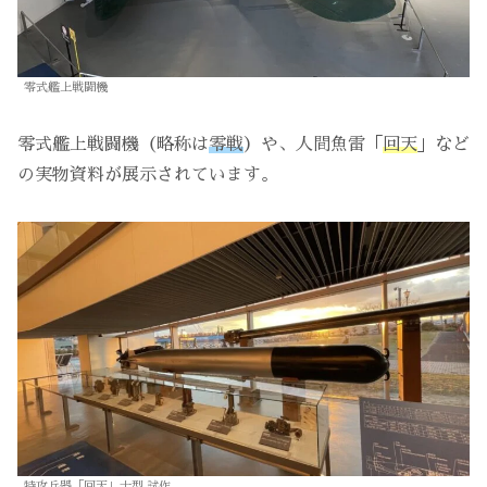
零式艦上戦闘機
零式艦上戦闘機（略称は
零戦
）や、人間魚雷「
回天
」など
の実物資料が展示されています。
特攻兵器「回天」十型 試作