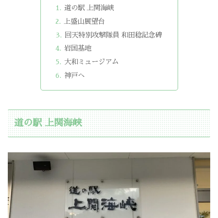
道の駅 上関海峡
上盛山展望台
回天特別攻撃隊員 和田稔記念碑
岩国基地
大和ミュージアム
神戸へ
道の駅 上関海峡