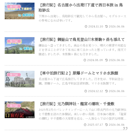
【旅行記】名古屋から出発!!下道で西日本旅 in 鳥
旅行記
取砂丘
下関から出発し、鳥取砂丘で観光してから名古屋へ。モデルコース
の参考になれば幸いです。
2024.11.10
2026.06.06
【旅行記】御嶽山で鳥見登山!!木曽駒ヶ岳も添えて
旅行記
御嶽山へ登ってきました。高山の鳥を見つつ、噴火の被害や対応な
どを学ぶことができて本当に来て良かったと思っています。雨天で
撤退しましたが、木曽駒ヶ岳にも行きました。
2024.08.09
2026.06.06
【車中泊旅行記２】原爆ドームとマリホ水族館
旅行記
名古屋から下道で広島旅行してきました。行き先は、平和記念公
園，原爆ドーム，広島平和記念資料館，マリホ水族館です。
2024.12.12
2026.06.06
【旅行記】元乃隅神社・龍宮の潮吹・千畳敷
旅行記
2025年2月のバレンタインデーに一人で山口県長門市の元乃隅神社
と千畳敷を訪れた体験記。美しい赤い鳥居、日本海の絶景、「龍宮
の潮吹」や千畳敷の大草原を巡る、一人旅ならではの贅沢な時間を
綴ります。
2025.07.17
2026.06.06