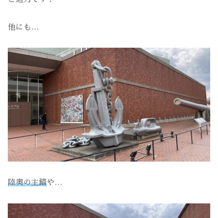
他にも…
陸奥の主錨
や…