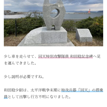
少し車を走らせて、
回天特別攻撃隊員 和田稔記念碑
へ足
を運んできました。
少し説明が必要ですね。
和田稔少尉は、太平洋戦争末期に
特攻兵器「回天」の搭乗
員
として出撃し行方不明になりました。