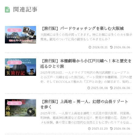
関連記事
【旅行記】バードウォッチングを楽しむ大阪城
旅行記
大阪城には多くの鳥が渡ってきます。特にお堀には多くのカモ類が
飛来。観光のついでに鳥の観察もしてみませんか？
2024.01.11
2026.06.06
【旅行記】本棚劇場から小江戸川越へ！本と歴史を
旅行記
巡るひとり旅
2025年3月20日、一人ドライブで所沢の角川武蔵野ミュージアム
と小江戸・川越を巡った旅行記。アート空間や本棚劇場、江戸の歴
史、そしてECCOLAで触れた「江戸とお金」の展示まで、知的好
奇心を満たす充実の一日をレポートします。
2025.08.04
2026.06.06
【旅行記】上高地 – 男一人、幻想の山岳リゾート
旅行記
を歩く
2025年7月、一人旅で上高地を満喫！大正池や田代湿原、河童橋、
明神橋、穂高神社奥宮など名所を巡り、野鳥や季節の花、名物グル
メも体験。曇り空と霧の幻想的な自然とともに歩いたリアルな山岳
リゾート散策記。上高地観光モデルコースとしてもおすすめです。
2025.11.20
2026.06.06