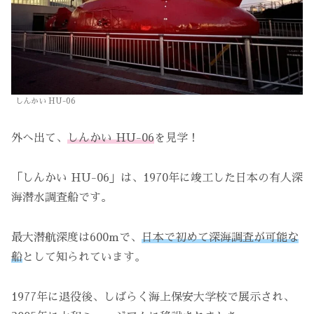
しんかい HU-06
外へ出て、
しんかい HU-06
を見学！
「しんかい HU-06」は、1970年に竣工した日本の有人深
海潜水調査船です。
最大潜航深度は600mで、
日本で初めて深海調査が可能な
船
として知られています。
1977年に退役後、しばらく海上保安大学校で展示され、