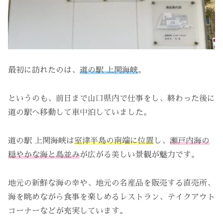
最初に訪れたのは、
道の駅 上関海峡
。
というのも、前日まで山口県内で仕事をし、終わった後に
道の駅へ移動して車中泊していました。
道の駅 上関海峡は
室津半島の南端に位置
し、
瀬戸内海の
穏やかな海と島並み
が広がる美しい景観が魅力です。
地元の新鮮な海の幸や、地元の名産品を販売する直売所、
海を眺めながら食事を楽しめるレストラン、テイクアウト
コーナーなどが充実しています。