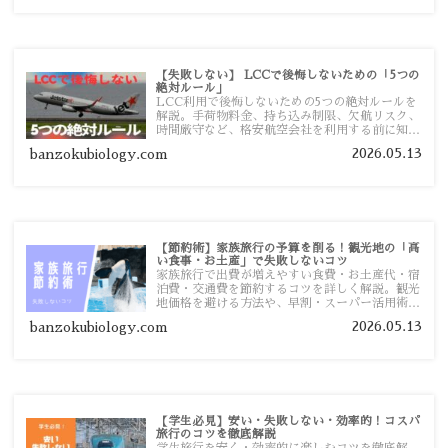
【失敗しない】 LCCで後悔しないための「5つの
絶対ルール」
LCC利用で後悔しないための5つの絶対ルールを
解説。手荷物料金、持ち込み制限、欠航リスク、
時間厳守など、格安航空会社を利用する前に知っ
ておきたい注意点を旅行者向けに詳しく紹介しま
2026.05.13
banzokubiology.com
す。
【節約術】家族旅行の予算を削る！観光地の「高
い食事・お土産」で失敗しないコツ
家族旅行で出費が増えやすい食費・お土産代・宿
泊費・交通費を節約するコツを詳しく解説。観光
地価格を避ける方法や、早割・スーパー活用術、
予算管理のポイントを紹介します。
2026.05.13
banzokubiology.com
【学生必見】安い・失敗しない・効率的！コスパ
旅行のコツを徹底解説