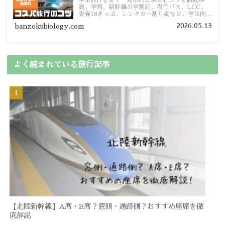
学生旅行を安く・効率的に楽しむコツを徹底解
説。学割、新幹線の学割証、夜行バス、LCC、
青春18きっぷ、レンタカー割り勘など、学生向け
の節約旅行術を詳しく紹介します。
2026.05.13
banzokubiology.com
よく読まれている旅行記事
【北陸新幹線】A席・E席？窓側・通路側？おすすめ座席を徹
底解説