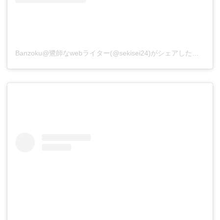
Banzoku@鷺師なwebライター(@sekisei24)がシェアした投稿