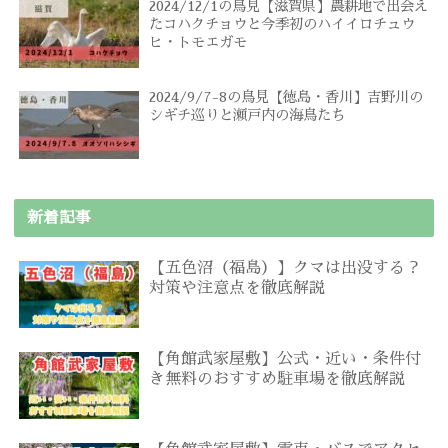
2024/12/1の鳥見【滋賀県】農耕地で出会え
たコハクチョウと今季初のハイイロチュウ
ヒ・トモエガモ
2024/9/7-8の鳥見【徳島・香川】吉野川の
シギチ巡りと瀬戸内の海鳥たち
新着記事
【五色沼（福島）】クマは出没する？
対策や注意点を徹底解説
【角館武家屋敷】公式・近い・条件付
き無料のおすすめ駐車場を徹底解説