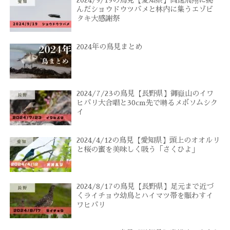
2024/9/19の鳥見【愛知県】高速飛翔に挑
んだショウドウツバメと林内に集うエゾビ
タキ大感謝祭
2024年の鳥見まとめ
2024/7/23の鳥見【長野県】御嶽山のイワ
ヒバリ大合唱と30cm先で囀るメボソムシク
イ
2024/4/12の鳥見【愛知県】頭上のオオルリ
と桜の蜜を美味しく吸う「さくひよ」
2024/8/17の鳥見【長野県】足元まで近づ
くライチョウ幼鳥とハイマツ帯を賑わすイ
ワヒバリ