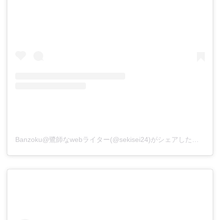
Banzoku@鷺師なwebライター(@sekisei24)がシェアした投稿