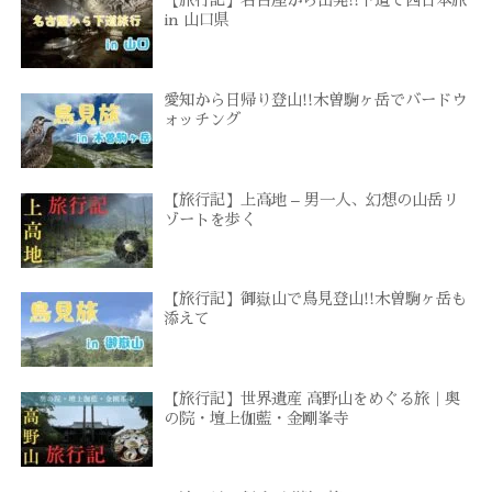
【旅行記】名古屋から出発!!下道で西日本旅
in 山口県
愛知から日帰り登山!!木曽駒ヶ岳でバードウ
ォッチング
【旅行記】上高地 – 男一人、幻想の山岳リ
ゾートを歩く
【旅行記】御嶽山で鳥見登山!!木曽駒ヶ岳も
添えて
【旅行記】世界遺産 高野山をめぐる旅｜奥
の院・壇上伽藍・金剛峯寺