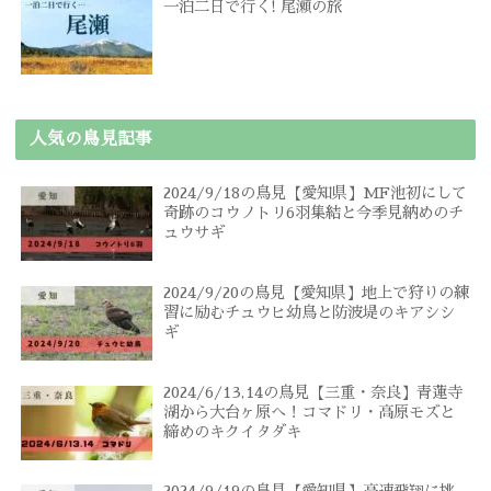
一泊二日で行く! 尾瀬の旅
人気の鳥見記事
2024/9/18の鳥見【愛知県】MF池初にして
奇跡のコウノトリ6羽集結と今季見納めのチ
ュウサギ
2024/9/20の鳥見【愛知県】地上で狩りの練
習に励むチュウヒ幼鳥と防波堤のキアシシ
ギ
2024/6/13,14の鳥見【三重・奈良】青蓮寺
湖から大台ヶ原へ！コマドリ・高原モズと
締めのキクイタダキ