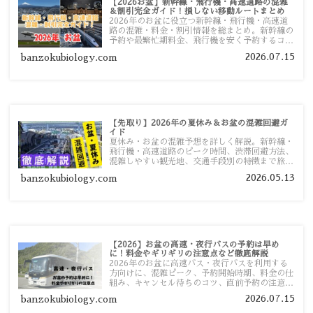
【2026お盆】新幹線・飛行機・高速道路の混雑
＆割引完全ガイド！損しない移動ルートまとめ
2026年のお盆に役立つ新幹線・飛行機・高速道
路の混雑・料金・割引情報を総まとめ。新幹線の
予約や最繁忙期料金、飛行機を安く予約するコ
ツ、高速道路の休日割引・深夜割引まで、損しな
2026.07.15
banzokubiology.com
い移動方法を分かりやすく解説します。
【先取り】2026年の夏休み＆お盆の混雑回避ガ
イド
夏休み・お盆の混雑予想を詳しく解説。新幹線・
飛行機・高速道路のピーク時間、渋滞回避方法、
混雑しやすい観光地、交通手段別の特徴まで旅行
者向けに分かりやすく紹介します。
2026.05.13
banzokubiology.com
【2026】お盆の高速・夜行バスの予約は早め
に！料金やギリギリの注意点など徹底解説
2026年のお盆に高速バス・夜行バスを利用する
方向けに、混雑ピーク、予約開始時期、料金の仕
組み、キャンセル待ちのコツ、直前予約の注意点
まで詳しく解説します。
2026.07.15
banzokubiology.com