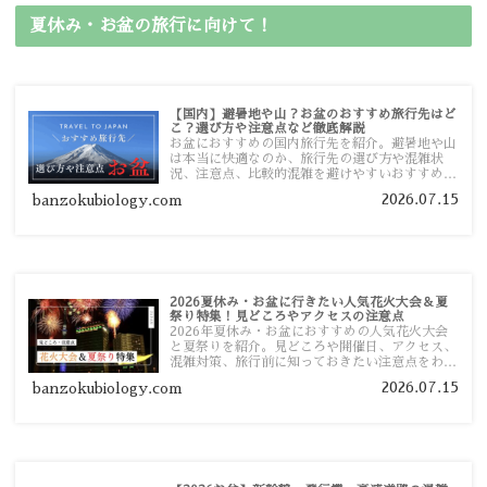
夏休み・お盆の旅行に向けて！
【国内】避暑地や山？お盆のおすすめ旅行先はど
こ？選び方や注意点など徹底解説
お盆におすすめの国内旅行先を紹介。避暑地や山
は本当に快適なのか、旅行先の選び方や混雑状
況、注意点、比較的混雑を避けやすいおすすめス
ポットまで旅行前に役立つ情報を詳しく解説しま
2026.07.15
banzokubiology.com
す。
2026夏休み・お盆に行きたい人気花火大会＆夏
祭り特集！見どころやアクセスの注意点
2026年夏休み・お盆におすすめの人気花火大会
と夏祭りを紹介。見どころや開催日、アクセス、
混雑対策、旅行前に知っておきたい注意点をわか
りやすく解説します。
2026.07.15
banzokubiology.com