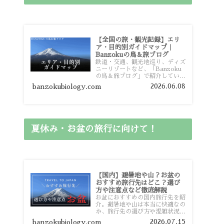
【全国の旅・観光記録】エリ
ア・目的別ガイドマップ｜
Banzokuの鳥＆旅ブログ
鉄道・交通、観光地巡り、ディズ
ニーリゾートなど、「Banzoku
の鳥＆旅ブログ」で紹介している
全国の旅行・観光記録をエリアや
2026.06.08
banzokubiology.com
目的別に整理しました。あなたが
行きたい場所の情報を、このガイ
ドマップからスムーズに見つけて
いただけます。
夏休み・お盆の旅行に向けて！
【国内】避暑地や山？お盆の
おすすめ旅行先はどこ？選び
方や注意点など徹底解説
お盆におすすめの国内旅行先を紹
介。避暑地や山は本当に快適なの
か、旅行先の選び方や混雑状況、
注意点、比較的混雑を避けやすい
2026.07.15
banzokubiology.com