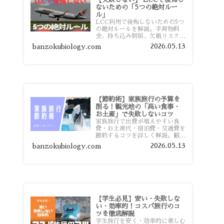
ないための「5つの絶対ルー
ル」
LCC利用で後悔しないための5つ
の絶対ルールを解説。手荷物料
金、持ち込み制限、欠航リスク、
時間厳守など、格安航空会社を利
2026.05.13
banzokubiology.com
用する前に知っておきたい注意点
を旅行者向けに詳しく紹介しま
す。
【節約術】家族旅行の予算を
削る！観光地の「高い食事・
お土産」で失敗しないコツ
家族旅行で出費が増えやすい食
費・お土産代・宿泊費・交通費を
節約するコツを詳しく解説。観光
地価格を避ける方法や、早割・ス
2026.05.13
banzokubiology.com
ーパー活用術、予算管理のポイン
トを紹介します。
【学生必見】安い・失敗しな
い・効率的！コスパ旅行のコ
ツを徹底解説
学生旅行を安く・効率的に楽しむ