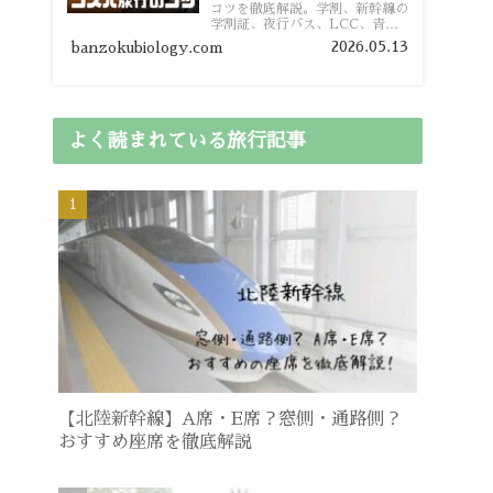
コツを徹底解説。学割、新幹線の
学割証、夜行バス、LCC、青春
18きっぷ、レンタカー割り勘な
2026.05.13
banzokubiology.com
ど、学生向けの節約旅行術を詳し
く紹介します。
よく読まれている旅行記事
【北陸新幹線】A席・E席？窓側・通路側？
おすすめ座席を徹底解説