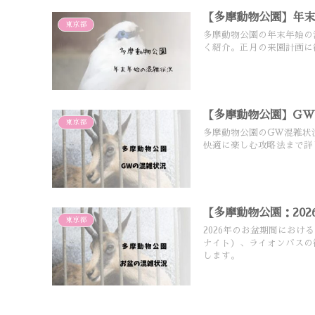
【多摩動物公園】年
東京都
多摩動物公園の年末年始の
く紹介。正月の来園計画に
【多摩動物公園】G
東京都
多摩動物公園のGW混雑状
快適に楽しむ攻略法まで詳
【多摩動物公園：20
東京都
2026年のお盆期間にお
ナイト）、ライオンバスの
します。