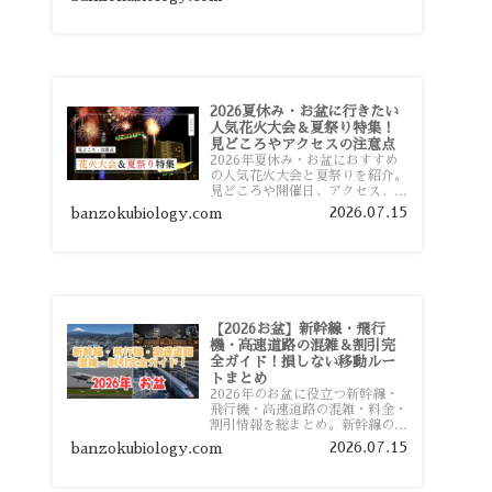
おすすめスポットまで旅行前に役
立つ情報を詳しく解説します。
2026夏休み・お盆に行きたい
人気花火大会＆夏祭り特集！
見どころやアクセスの注意点
2026年夏休み・お盆におすすめ
の人気花火大会と夏祭りを紹介。
見どころや開催日、アクセス、混
雑対策、旅行前に知っておきたい
2026.07.15
banzokubiology.com
注意点をわかりやすく解説しま
す。
【2026お盆】新幹線・飛行
機・高速道路の混雑＆割引完
全ガイド！損しない移動ルー
トまとめ
2026年のお盆に役立つ新幹線・
飛行機・高速道路の混雑・料金・
割引情報を総まとめ。新幹線の予
約や最繁忙期料金、飛行機を安く
2026.07.15
banzokubiology.com
予約するコツ、高速道路の休日割
引・深夜割引まで、損しない移動
方法を分かりやすく解説します。