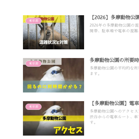
【2026】多摩動物
東京都
2026年の多摩動物公園
間帯、駐車場や電車の混雑
多摩動物公園の所要
東京都
多摩動物公園の平均的な所
ます。
【多摩動物公園】電
東京都
多摩動物公園へのアクセス
渋谷からの電車ルート、車
す。