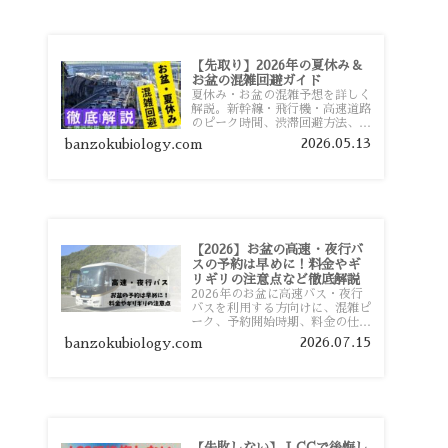
【先取り】2026年の夏休み＆
お盆の混雑回避ガイド
夏休み・お盆の混雑予想を詳しく
解説。新幹線・飛行機・高速道路
のピーク時間、渋滞回避方法、混
雑しやすい観光地、交通手段別の
2026.05.13
banzokubiology.com
特徴まで旅行者向けに分かりやす
く紹介します。
【2026】お盆の高速・夜行バ
スの予約は早めに！料金やギ
リギリの注意点など徹底解説
2026年のお盆に高速バス・夜行
バスを利用する方向けに、混雑ピ
ーク、予約開始時期、料金の仕組
み、キャンセル待ちのコツ、直前
2026.07.15
banzokubiology.com
予約の注意点まで詳しく解説しま
す。
【失敗しない】 LCCで後悔し