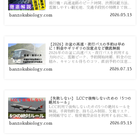
飛行機・高速道路のピーク時間、渋滞回避方法、
混雑しやすい観光地、交通手段別の特徴まで旅行
者向けに分かりやすく紹介します。
2026.05.13
banzokubiology.com
【2026】お盆の高速・夜行バスの予約は早め
に！料金やギリギリの注意点など徹底解説
2026年のお盆に高速バス・夜行バスを利用する
方向けに、混雑ピーク、予約開始時期、料金の仕
組み、キャンセル待ちのコツ、直前予約の注意点
まで詳しく解説します。
2026.07.15
banzokubiology.com
【失敗しない】 LCCで後悔しないための「5つの
絶対ルール」
LCC利用で後悔しないための5つの絶対ルールを
解説。手荷物料金、持ち込み制限、欠航リスク、
時間厳守など、格安航空会社を利用する前に知っ
ておきたい注意点を旅行者向けに詳しく紹介しま
2026.05.13
banzokubiology.com
す。