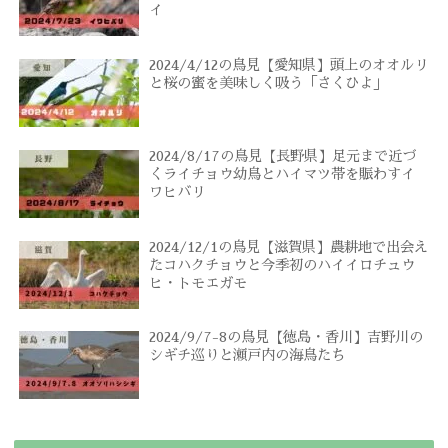
イ
2024/4/12の鳥見【愛知県】頭上のオオルリ
と桜の蜜を美味しく吸う「さくひよ」
2024/8/17の鳥見【長野県】足元まで近づ
くライチョウ幼鳥とハイマツ帯を賑わすイ
ワヒバリ
2024/12/1の鳥見【滋賀県】農耕地で出会え
たコハクチョウと今季初のハイイロチュウ
ヒ・トモエガモ
2024/9/7-8の鳥見【徳島・香川】吉野川の
シギチ巡りと瀬戸内の海鳥たち