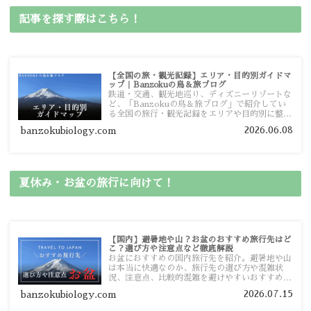
記事を探す際はこちら！
【全国の旅・観光記録】エリア・目的別ガイドマ
ップ｜Banzokuの鳥＆旅ブログ
鉄道・交通、観光地巡り、ディズニーリゾートな
ど、「Banzokuの鳥＆旅ブログ」で紹介してい
る全国の旅行・観光記録をエリアや目的別に整理
しました。あなたが行きたい場所の情報を、この
2026.06.08
banzokubiology.com
ガイドマップからスムーズに見つけていただけま
す。
夏休み・お盆の旅行に向けて！
【国内】避暑地や山？お盆のおすすめ旅行先はど
こ？選び方や注意点など徹底解説
お盆におすすめの国内旅行先を紹介。避暑地や山
は本当に快適なのか、旅行先の選び方や混雑状
況、注意点、比較的混雑を避けやすいおすすめス
ポットまで旅行前に役立つ情報を詳しく解説しま
2026.07.15
banzokubiology.com
す。