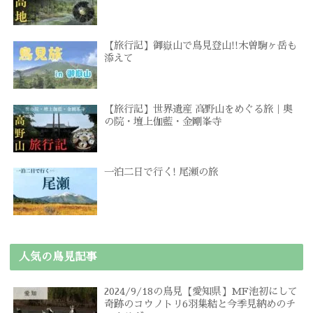
【旅行記】御嶽山で鳥見登山!!木曽駒ヶ岳も
添えて
【旅行記】世界遺産 高野山をめぐる旅｜奥
の院・壇上伽藍・金剛峯寺
一泊二日で行く! 尾瀬の旅
人気の鳥見記事
2024/9/18の鳥見【愛知県】MF池初にして
奇跡のコウノトリ6羽集結と今季見納めのチ