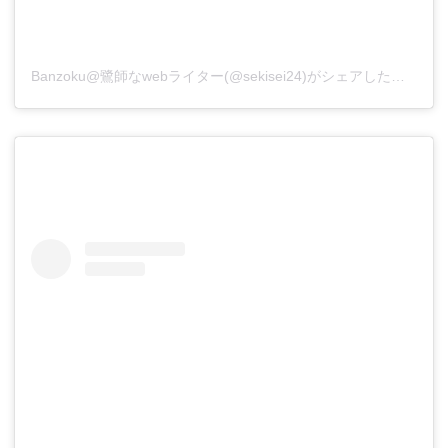
Banzoku@鷺師なwebライター(@sekisei24)がシェアした投稿