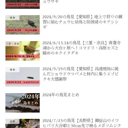
ュウサギ
2024/9/20の鳥見【愛知県】地上で狩りの練
習に励むチュウヒ幼鳥と防波堤のキアシシ
ギ
2024/6/13,14の鳥見【三重・奈良】青蓮寺
湖から大台ヶ原へ！コマドリ・高原モズと
締めのキクイタダキ
2024/9/19の鳥見【愛知県】高速飛翔に挑
んだショウドウツバメと林内に集うエゾビ
タキ大感謝祭
2024年の鳥見まとめ
2024/7/23の鳥見【長野県】御嶽山のイワ
ヒバリ大合唱と30cm先で囀るメボソムシク