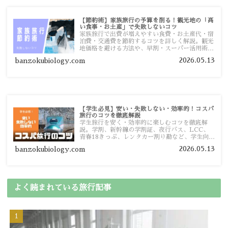
【節約術】家族旅行の予算を削る！観光地の「高
い食事・お土産」で失敗しないコツ
家族旅行で出費が増えやすい食費・お土産代・宿
泊費・交通費を節約するコツを詳しく解説。観光
地価格を避ける方法や、早割・スーパー活用術、
予算管理のポイントを紹介します。
2026.05.13
banzokubiology.com
【学生必見】安い・失敗しない・効率的！コスパ
旅行のコツを徹底解説
学生旅行を安く・効率的に楽しむコツを徹底解
説。学割、新幹線の学割証、夜行バス、LCC、
青春18きっぷ、レンタカー割り勘など、学生向け
の節約旅行術を詳しく紹介します。
2026.05.13
banzokubiology.com
よく読まれている旅行記事