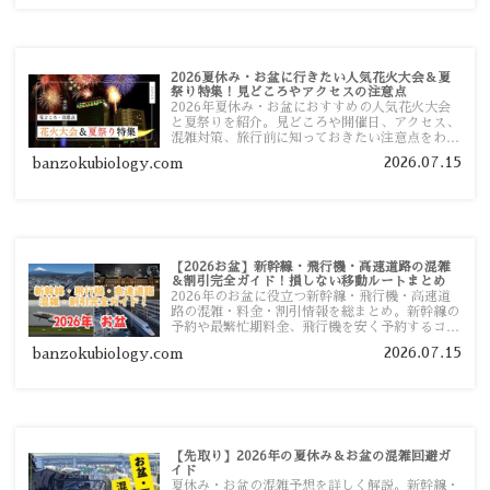
2026夏休み・お盆に行きたい人気花火大会＆夏
祭り特集！見どころやアクセスの注意点
2026年夏休み・お盆におすすめの人気花火大会
と夏祭りを紹介。見どころや開催日、アクセス、
混雑対策、旅行前に知っておきたい注意点をわか
りやすく解説します。
2026.07.15
banzokubiology.com
【2026お盆】新幹線・飛行機・高速道路の混雑
＆割引完全ガイド！損しない移動ルートまとめ
2026年のお盆に役立つ新幹線・飛行機・高速道
路の混雑・料金・割引情報を総まとめ。新幹線の
予約や最繁忙期料金、飛行機を安く予約するコ
ツ、高速道路の休日割引・深夜割引まで、損しな
2026.07.15
banzokubiology.com
い移動方法を分かりやすく解説します。
【先取り】2026年の夏休み＆お盆の混雑回避ガ
イド
夏休み・お盆の混雑予想を詳しく解説。新幹線・