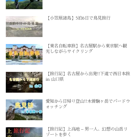
【小笠原諸島】5泊6日で鳥見旅行
【東名自転車旅】名古屋駅から東京駅へ観
光しながらサイクリング
【旅行記】名古屋から出発!!下道で西日本旅
in 山口県
愛知から日帰り登山!!木曽駒ヶ岳でバードウ
ォッチング
【旅行記】上高地 – 男一人、幻想の山岳リ
ゾートを歩く