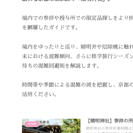
境内での参拝や授与所での限定品探しをより
を網羅したガイドです。
境内をゆったりと巡り、晴明井や厄除桃に触
末における混雑傾向、さらに修学旅行シーズ
待ちの混雑回避術を解説します。
時間帯や季節による混雑の波を把握し、京都
活用ください。
【晴明神社】参拝の
京都府
晴明神社の参拝所要時間は