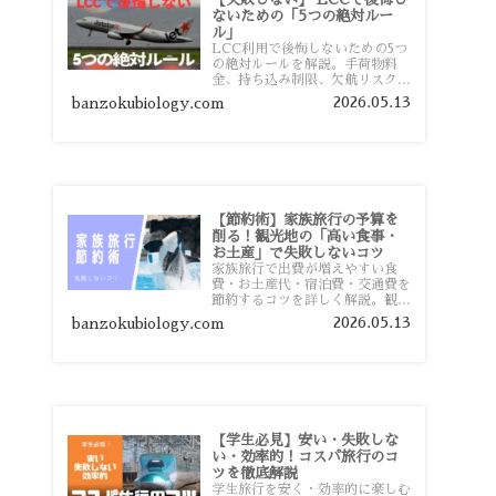
ないための「5つの絶対ルー
ル」
LCC利用で後悔しないための5つ
の絶対ルールを解説。手荷物料
金、持ち込み制限、欠航リスク、
時間厳守など、格安航空会社を利
2026.05.13
banzokubiology.com
用する前に知っておきたい注意点
を旅行者向けに詳しく紹介しま
す。
【節約術】家族旅行の予算を
削る！観光地の「高い食事・
お土産」で失敗しないコツ
家族旅行で出費が増えやすい食
費・お土産代・宿泊費・交通費を
節約するコツを詳しく解説。観光
地価格を避ける方法や、早割・ス
2026.05.13
banzokubiology.com
ーパー活用術、予算管理のポイン
トを紹介します。
【学生必見】安い・失敗しな
い・効率的！コスパ旅行のコ
ツを徹底解説
学生旅行を安く・効率的に楽しむ