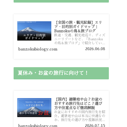
【全国の旅・観光記録】エリ
ア・目的別ガイドマップ｜
Banzokuの鳥＆旅ブログ
鉄道・交通、観光地巡り、ディズ
ニーリゾートなど、「Banzoku
の鳥＆旅ブログ」で紹介している
全国の旅行・観光記録をエリアや
2026.06.08
banzokubiology.com
目的別に整理しました。あなたが
行きたい場所の情報を、このガイ
ドマップからスムーズに見つけて
いただけます。
夏休み・お盆の旅行に向けて！
【国内】避暑地や山？お盆の
おすすめ旅行先はどこ？選び
方や注意点など徹底解説
お盆におすすめの国内旅行先を紹
介。避暑地や山は本当に快適なの
か、旅行先の選び方や混雑状況、
注意点、比較的混雑を避けやすい
2026.07.15
banzokubiology.com