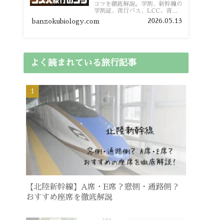
コツを徹底解説。学割、新幹線の
学割証、夜行バス、LCC、青春
18きっぷ、レンタカー割り勘な
2026.05.13
banzokubiology.com
ど、学生向けの節約旅行術を詳し
く紹介します。
よく読まれている旅行記事
【北陸新幹線】A席・E席？窓側・通路側？
おすすめ座席を徹底解説