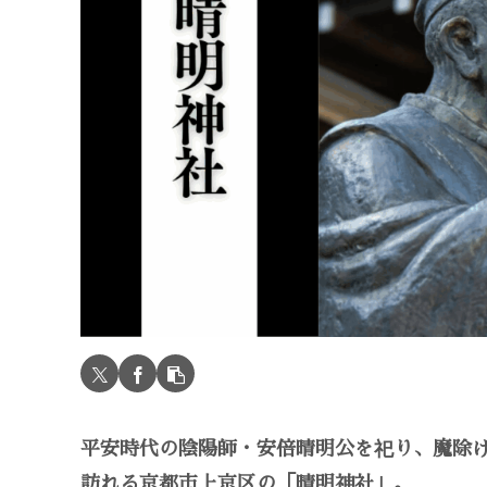
平安時代の陰陽師・安倍晴明公を祀り、魔除
訪れる京都市上京区の「晴明神社」。