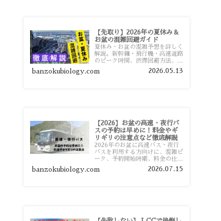
【先取り】2026年の夏休み＆
お盆の混雑回避ガイド
夏休み・お盆の混雑予想を詳しく
解説。新幹線・飛行機・高速道路
のピーク時間、渋滞回避方法、混
雑しやすい観光地、交通手段別の
2026.05.13
banzokubiology.com
特徴まで旅行者向けに分かりやす
く紹介します。
【2026】お盆の高速・夜行バ
スの予約は早めに！料金やギ
リギリの注意点など徹底解説
2026年のお盆に高速バス・夜行
バスを利用する方向けに、混雑ピ
ーク、予約開始時期、料金の仕組
み、キャンセル待ちのコツ、直前
2026.07.15
banzokubiology.com
予約の注意点まで詳しく解説しま
す。
【失敗しない】 LCCで後悔し