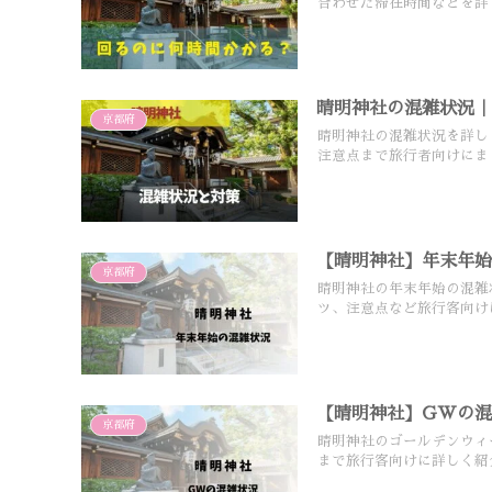
合わせた滞在時間などを詳
晴明神社の混雑状況
京都府
晴明神社の混雑状況を詳し
注意点まで旅行者向けにま
【晴明神社】年末年
京都府
晴明神社の年末年始の混雑
ツ、注意点など旅行客向け
【晴明神社】GWの
京都府
晴明神社のゴールデンウィ
まで旅行客向けに詳しく紹