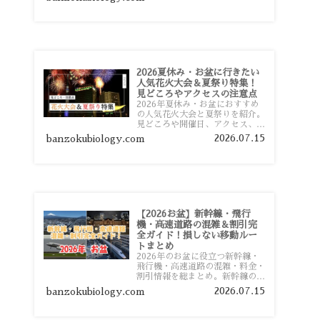
おすすめスポットまで旅行前に役
立つ情報を詳しく解説します。
2026夏休み・お盆に行きたい
人気花火大会＆夏祭り特集！
見どころやアクセスの注意点
2026年夏休み・お盆におすすめ
の人気花火大会と夏祭りを紹介。
見どころや開催日、アクセス、混
雑対策、旅行前に知っておきたい
2026.07.15
banzokubiology.com
注意点をわかりやすく解説しま
す。
【2026お盆】新幹線・飛行
機・高速道路の混雑＆割引完
全ガイド！損しない移動ルー
トまとめ
2026年のお盆に役立つ新幹線・
飛行機・高速道路の混雑・料金・
割引情報を総まとめ。新幹線の予
約や最繁忙期料金、飛行機を安く
2026.07.15
banzokubiology.com
予約するコツ、高速道路の休日割
引・深夜割引まで、損しない移動
方法を分かりやすく解説します。