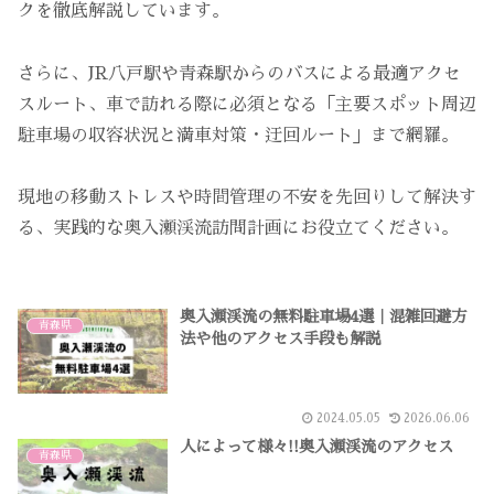
クを徹底解説しています。
さらに、JR八戸駅や青森駅からのバスによる最適アクセ
スルート、車で訪れる際に必須となる「主要スポット周辺
駐車場の収容状況と満車対策・迂回ルート」まで網羅。
現地の移動ストレスや時間管理の不安を先回りして解決す
る、実践的な奥入瀬渓流訪問計画にお役立てください。
奥入瀬渓流の無料駐車場4選｜混雑回避方
青森県
法や他のアクセス手段も解説
2024.05.05
2026.06.06
人によって様々!!奥入瀬渓流のアクセス
青森県