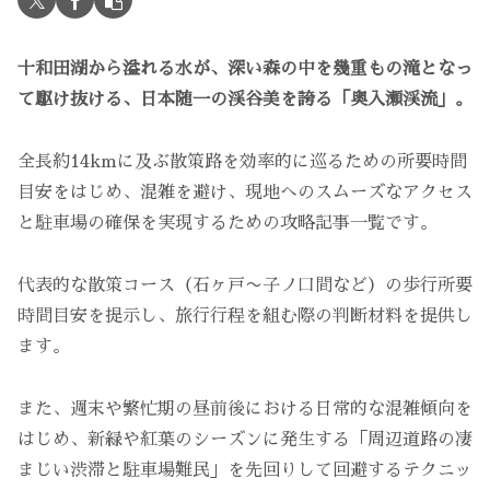
十和田湖から溢れる水が、深い森の中を幾重もの滝となっ
て駆け抜ける、日本随一の渓谷美を誇る「奥入瀬渓流」。
全長約14kmに及ぶ散策路を効率的に巡るための所要時間
目安をはじめ、混雑を避け、現地へのスムーズなアクセス
と駐車場の確保を実現するための攻略記事一覧です。
代表的な散策コース（石ヶ戸〜子ノ口間など）の歩行所要
時間目安を提示し、旅行行程を組む際の判断材料を提供し
ます。
また、週末や繁忙期の昼前後における日常的な混雑傾向を
はじめ、新緑や紅葉のシーズンに発生する「周辺道路の凄
まじい渋滞と駐車場難民」を先回りして回避するテクニッ