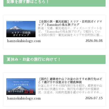
記事を探す際はこちら！
【全国の旅・観光記録】エリア・目的別ガイドマ
ップ｜Banzokuの鳥＆旅ブログ
鉄道・交通、観光地巡り、ディズニーリゾートな
ど、「Banzokuの鳥＆旅ブログ」で紹介してい
る全国の旅行・観光記録をエリアや目的別に整理
しました。あなたが行きたい場所の情報を、この
2026.06.08
banzokubiology.com
ガイドマップからスムーズに見つけていただけま
す。
夏休み・お盆の旅行に向けて！
【国内】避暑地や山？お盆のおすすめ旅行先はど
こ？選び方や注意点など徹底解説
お盆におすすめの国内旅行先を紹介。避暑地や山
は本当に快適なのか、旅行先の選び方や混雑状
況、注意点、比較的混雑を避けやすいおすすめス
ポットまで旅行前に役立つ情報を詳しく解説しま
2026.07.15
banzokubiology.com
す。