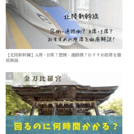
【北陸新幹線】A席・E席？窓側・通路側？おすすめ座席を徹
底解説