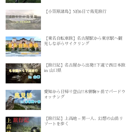
【小笠原諸島】5泊6日で鳥見旅行
【東名自転車旅】名古屋駅から東京駅へ観
光しながらサイクリング
【旅行記】名古屋から出発!!下道で西日本旅
in 山口県
愛知から日帰り登山!!木曽駒ヶ岳でバードウ
ォッチング
【旅行記】上高地 – 男一人、幻想の山岳リ
ゾートを歩く