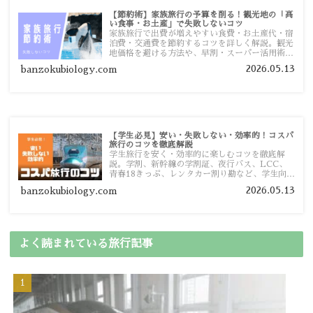
【節約術】家族旅行の予算を削る！観光地の「高
い食事・お土産」で失敗しないコツ
家族旅行で出費が増えやすい食費・お土産代・宿
泊費・交通費を節約するコツを詳しく解説。観光
地価格を避ける方法や、早割・スーパー活用術、
予算管理のポイントを紹介します。
2026.05.13
banzokubiology.com
【学生必見】安い・失敗しない・効率的！コスパ
旅行のコツを徹底解説
学生旅行を安く・効率的に楽しむコツを徹底解
説。学割、新幹線の学割証、夜行バス、LCC、
青春18きっぷ、レンタカー割り勘など、学生向け
の節約旅行術を詳しく紹介します。
2026.05.13
banzokubiology.com
よく読まれている旅行記事