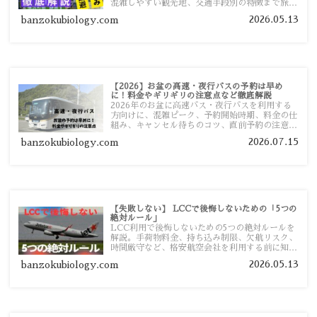
混雑しやすい観光地、交通手段別の特徴まで旅行
者向けに分かりやすく紹介します。
2026.05.13
banzokubiology.com
【2026】お盆の高速・夜行バスの予約は早め
に！料金やギリギリの注意点など徹底解説
2026年のお盆に高速バス・夜行バスを利用する
方向けに、混雑ピーク、予約開始時期、料金の仕
組み、キャンセル待ちのコツ、直前予約の注意点
まで詳しく解説します。
2026.07.15
banzokubiology.com
【失敗しない】 LCCで後悔しないための「5つの
絶対ルール」
LCC利用で後悔しないための5つの絶対ルールを
解説。手荷物料金、持ち込み制限、欠航リスク、
時間厳守など、格安航空会社を利用する前に知っ
ておきたい注意点を旅行者向けに詳しく紹介しま
2026.05.13
banzokubiology.com
す。