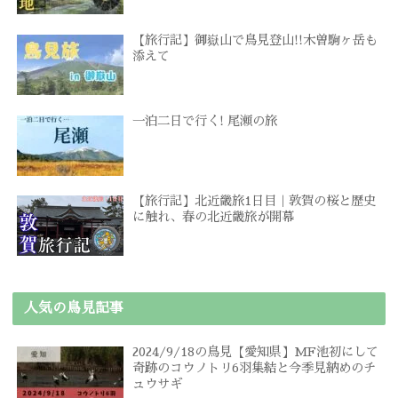
【旅行記】御嶽山で鳥見登山!!木曽駒ヶ岳も
添えて
一泊二日で行く! 尾瀬の旅
【旅行記】北近畿旅1日目｜敦賀の桜と歴史
に触れ、春の北近畿旅が開幕
人気の鳥見記事
2024/9/18の鳥見【愛知県】MF池初にして
奇跡のコウノトリ6羽集結と今季見納めのチ
ュウサギ