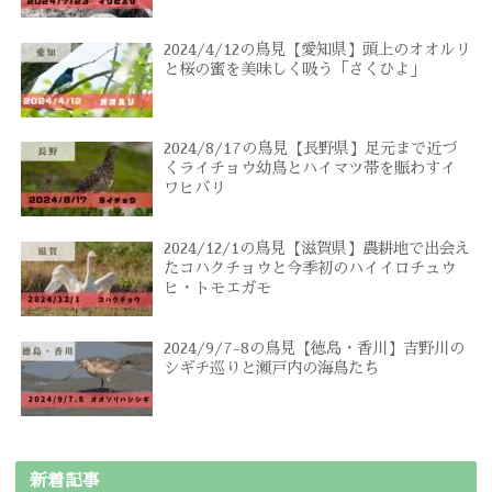
2024/4/12の鳥見【愛知県】頭上のオオルリ
と桜の蜜を美味しく吸う「さくひよ」
2024/8/17の鳥見【長野県】足元まで近づ
くライチョウ幼鳥とハイマツ帯を賑わすイ
ワヒバリ
2024/12/1の鳥見【滋賀県】農耕地で出会え
たコハクチョウと今季初のハイイロチュウ
ヒ・トモエガモ
2024/9/7-8の鳥見【徳島・香川】吉野川の
シギチ巡りと瀬戸内の海鳥たち
新着記事