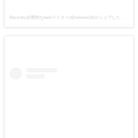
Banzoku@鷺師なwebライター(@sekisei24)がシェアした投稿