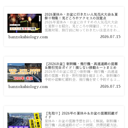
2026夏休み・お盆に行きたい人気花火大会＆夏
祭り特集！見どころやアクセスの注意点
2026年夏休み・お盆におすすめの人気花火大会
と夏祭りを紹介。見どころや開催日、アクセス、
混雑対策、旅行前に知っておきたい注意点をわか
りやすく解説します。
2026.07.15
banzokubiology.com
【2026お盆】新幹線・飛行機・高速道路の混雑
＆割引完全ガイド！損しない移動ルートまとめ
2026年のお盆に役立つ新幹線・飛行機・高速道
路の混雑・料金・割引情報を総まとめ。新幹線の
予約や最繁忙期料金、飛行機を安く予約するコ
ツ、高速道路の休日割引・深夜割引まで、損しな
2026.07.15
banzokubiology.com
い移動方法を分かりやすく解説します。
【先取り】2026年の夏休み＆お盆の混雑回避ガ
イド
夏休み・お盆の混雑予想を詳しく解説。新幹線・
飛行機・高速道路のピーク時間、渋滞回避方法、