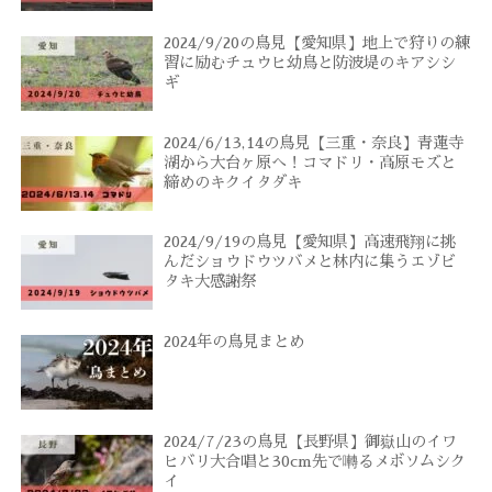
2024/9/20の鳥見【愛知県】地上で狩りの練
習に励むチュウヒ幼鳥と防波堤のキアシシ
ギ
2024/6/13,14の鳥見【三重・奈良】青蓮寺
湖から大台ヶ原へ！コマドリ・高原モズと
締めのキクイタダキ
2024/9/19の鳥見【愛知県】高速飛翔に挑
んだショウドウツバメと林内に集うエゾビ
タキ大感謝祭
2024年の鳥見まとめ
2024/7/23の鳥見【長野県】御嶽山のイワ
ヒバリ大合唱と30cm先で囀るメボソムシク
イ