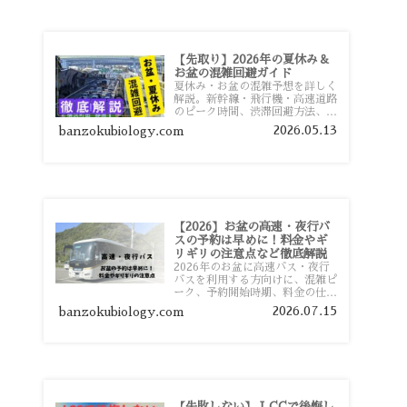
【先取り】2026年の夏休み＆
お盆の混雑回避ガイド
夏休み・お盆の混雑予想を詳しく
解説。新幹線・飛行機・高速道路
のピーク時間、渋滞回避方法、混
雑しやすい観光地、交通手段別の
2026.05.13
banzokubiology.com
特徴まで旅行者向けに分かりやす
く紹介します。
【2026】お盆の高速・夜行バ
スの予約は早めに！料金やギ
リギリの注意点など徹底解説
2026年のお盆に高速バス・夜行
バスを利用する方向けに、混雑ピ
ーク、予約開始時期、料金の仕組
み、キャンセル待ちのコツ、直前
2026.07.15
banzokubiology.com
予約の注意点まで詳しく解説しま
す。
【失敗しない】 LCCで後悔し