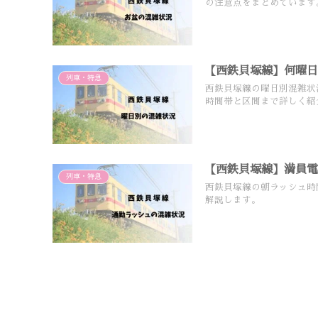
の注意点をまとめています
【西鉄貝塚線】何曜
列車・特急
西鉄貝塚線の曜日別混雑状
時間帯と区間まで詳しく紹
【西鉄貝塚線】満員
列車・特急
西鉄貝塚線の朝ラッシュ時
解説します。