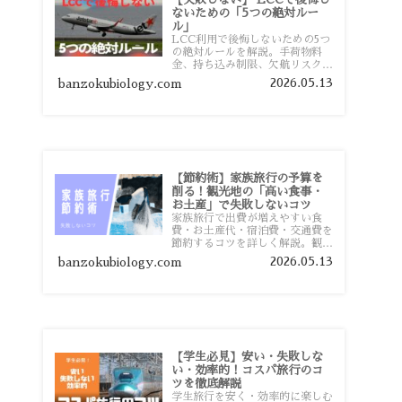
ないための「5つの絶対ルー
ル」
LCC利用で後悔しないための5つ
の絶対ルールを解説。手荷物料
金、持ち込み制限、欠航リスク、
時間厳守など、格安航空会社を利
2026.05.13
banzokubiology.com
用する前に知っておきたい注意点
を旅行者向けに詳しく紹介しま
す。
【節約術】家族旅行の予算を
削る！観光地の「高い食事・
お土産」で失敗しないコツ
家族旅行で出費が増えやすい食
費・お土産代・宿泊費・交通費を
節約するコツを詳しく解説。観光
地価格を避ける方法や、早割・ス
2026.05.13
banzokubiology.com
ーパー活用術、予算管理のポイン
トを紹介します。
【学生必見】安い・失敗しな
い・効率的！コスパ旅行のコ
ツを徹底解説
学生旅行を安く・効率的に楽しむ