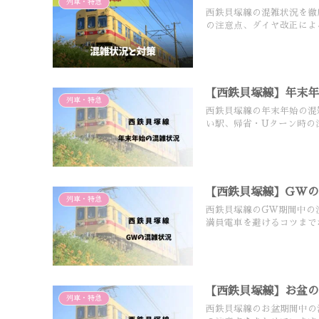
列車・特急
西鉄貝塚線の混雑状況を徹
の注意点、ダイヤ改正によ
【西鉄貝塚線】年末
列車・特急
西鉄貝塚線の年末年始の混
い駅、帰省・Uターン時の
【西鉄貝塚線】GW
列車・特急
西鉄貝塚線のGW期間中の
満員電車を避けるコツまで
【西鉄貝塚線】お盆
列車・特急
西鉄貝塚線のお盆期間中の