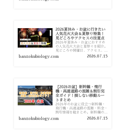
おすすめスポットまで旅行前に役
立つ情報を詳しく解説します。
2026夏休み・お盆に行きたい
人気花火大会＆夏祭り特集！
見どころやアクセスの注意点
2026年夏休み・お盆におすすめ
の人気花火大会と夏祭りを紹介。
見どころや開催日、アクセス、混
雑対策、旅行前に知っておきたい
2026.07.15
banzokubiology.com
注意点をわかりやすく解説しま
す。
【2026お盆】新幹線・飛行
機・高速道路の混雑＆割引完
全ガイド！損しない移動ルー
トまとめ
2026年のお盆に役立つ新幹線・
飛行機・高速道路の混雑・料金・
割引情報を総まとめ。新幹線の予
約や最繁忙期料金、飛行機を安く
2026.07.15
banzokubiology.com
予約するコツ、高速道路の休日割
引・深夜割引まで、損しない移動
方法を分かりやすく解説します。