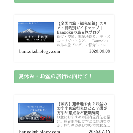
【全国の旅・観光記録】エリ
ア・目的別ガイドマップ｜
Banzokuの鳥＆旅ブログ
鉄道・交通、観光地巡り、ディズ
ニーリゾートなど、「Banzoku
の鳥＆旅ブログ」で紹介している
全国の旅行・観光記録をエリアや
2026.06.08
banzokubiology.com
目的別に整理しました。あなたが
行きたい場所の情報を、このガイ
ドマップからスムーズに見つけて
いただけます。
夏休み・お盆の旅行に向けて！
【国内】避暑地や山？お盆の
おすすめ旅行先はどこ？選び
方や注意点など徹底解説
お盆におすすめの国内旅行先を紹
介。避暑地や山は本当に快適なの
か、旅行先の選び方や混雑状況、
注意点、比較的混雑を避けやすい
2026.07.15
banzokubiology.com