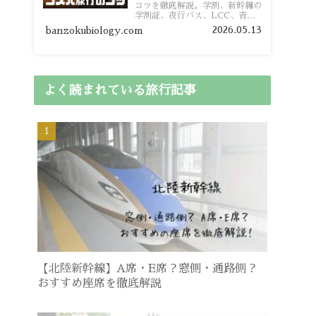
コツを徹底解説。学割、新幹線の
学割証、夜行バス、LCC、青春
18きっぷ、レンタカー割り勘な
2026.05.13
banzokubiology.com
ど、学生向けの節約旅行術を詳し
く紹介します。
よく読まれている旅行記事
【北陸新幹線】A席・E席？窓側・通路側？
おすすめ座席を徹底解説