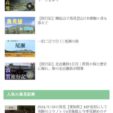
ゾートを歩く
【旅行記】御嶽山で鳥見登山!!木曽駒ヶ岳も
添えて
一泊二日で行く! 尾瀬の旅
【旅行記】北近畿旅1日目｜敦賀の桜と歴史
に触れ、春の北近畿旅が開幕
人気の鳥見記事
2024/9/18の鳥見【愛知県】MF池初にして
奇跡のコウノトリ6羽集結と今季見納めのチ