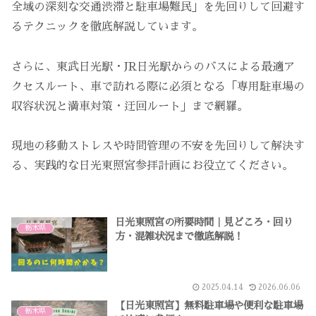
全域の深刻な交通渋滞と駐車場難民」を先回りして回避す
るテクニックを徹底解説しています。
さらに、東武日光駅・JR日光駅からのバスによる最適ア
クセスルート、車で訪れる際に必須となる「専用駐車場の
収容状況と満車対策・迂回ルート」まで網羅。
現地の移動ストレスや時間管理の不安を先回りして解決す
る、実践的な日光東照宮参拝計画にお役立てください。
日光東照宮の所要時間｜見どころ・回り
栃木県
方・混雑状況まで徹底解説！
2025.04.14
2026.06.06
【日光東照宮】無料駐車場や便利な駐車場
栃木県