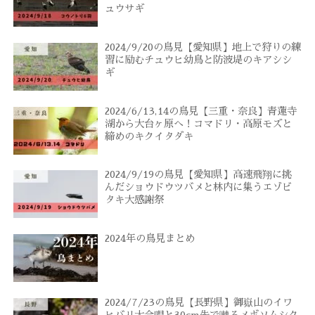
ュウサギ
2024/9/20の鳥見【愛知県】地上で狩りの練
習に励むチュウヒ幼鳥と防波堤のキアシシ
ギ
2024/6/13,14の鳥見【三重・奈良】青蓮寺
湖から大台ヶ原へ！コマドリ・高原モズと
締めのキクイタダキ
2024/9/19の鳥見【愛知県】高速飛翔に挑
んだショウドウツバメと林内に集うエゾビ
タキ大感謝祭
2024年の鳥見まとめ
2024/7/23の鳥見【長野県】御嶽山のイワ
ヒバリ大合唱と30cm先で囀るメボソムシク