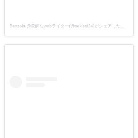
Banzoku@鷺師なwebライター(@sekisei24)がシェアした投稿