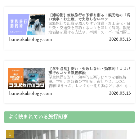
【節約術】家族旅行の予算を削る！観光地の「高
い食事・お土産」で失敗しないコツ
家族旅行で出費が増えやすい食費・お土産代・宿
泊費・交通費を節約するコツを詳しく解説。観光
地価格を避ける方法や、早割・スーパー活用術、
予算管理のポイントを紹介します。
2026.05.13
banzokubiology.com
【学生必見】安い・失敗しない・効率的！コスパ
旅行のコツを徹底解説
学生旅行を安く・効率的に楽しむコツを徹底解
説。学割、新幹線の学割証、夜行バス、LCC、
青春18きっぷ、レンタカー割り勘など、学生向け
の節約旅行術を詳しく紹介します。
2026.05.13
banzokubiology.com
よく読まれている旅行記事