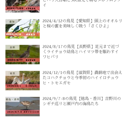
イ
2024/4/12の鳥見【愛知県】頭上のオオルリ
と桜の蜜を美味しく吸う「さくひよ」
2024/8/17の鳥見【長野県】足元まで近づ
くライチョウ幼鳥とハイマツ帯を賑わすイ
ワヒバリ
2024/12/1の鳥見【滋賀県】農耕地で出会え
たコハクチョウと今季初のハイイロチュウ
ヒ・トモエガモ
2024/9/7-8の鳥見【徳島・香川】吉野川の
シギチ巡りと瀬戸内の海鳥たち