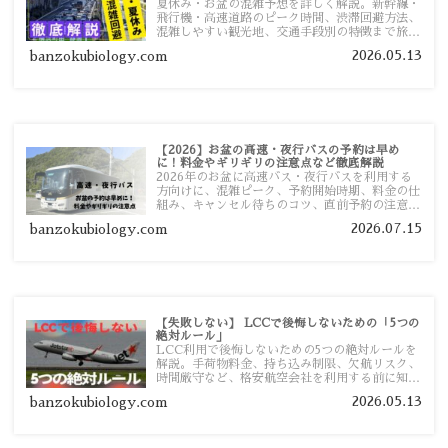
夏休み・お盆の混雑予想を詳しく解説。新幹線・
飛行機・高速道路のピーク時間、渋滞回避方法、
混雑しやすい観光地、交通手段別の特徴まで旅行
者向けに分かりやすく紹介します。
2026.05.13
banzokubiology.com
【2026】お盆の高速・夜行バスの予約は早め
に！料金やギリギリの注意点など徹底解説
2026年のお盆に高速バス・夜行バスを利用する
方向けに、混雑ピーク、予約開始時期、料金の仕
組み、キャンセル待ちのコツ、直前予約の注意点
まで詳しく解説します。
2026.07.15
banzokubiology.com
【失敗しない】 LCCで後悔しないための「5つの
絶対ルール」
LCC利用で後悔しないための5つの絶対ルールを
解説。手荷物料金、持ち込み制限、欠航リスク、
時間厳守など、格安航空会社を利用する前に知っ
ておきたい注意点を旅行者向けに詳しく紹介しま
2026.05.13
banzokubiology.com
す。