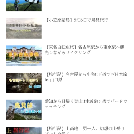
【小笠原諸島】5泊6日で鳥見旅行
【東名自転車旅】名古屋駅から東京駅へ観
光しながらサイクリング
【旅行記】名古屋から出発!!下道で西日本旅
in 山口県
愛知から日帰り登山!!木曽駒ヶ岳でバードウ
ォッチング
【旅行記】上高地 – 男一人、幻想の山岳リ