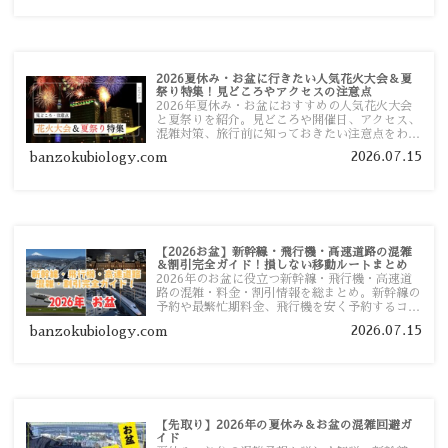
2026夏休み・お盆に行きたい人気花火大会＆夏
祭り特集！見どころやアクセスの注意点
2026年夏休み・お盆におすすめの人気花火大会
と夏祭りを紹介。見どころや開催日、アクセス、
混雑対策、旅行前に知っておきたい注意点をわか
りやすく解説します。
2026.07.15
banzokubiology.com
【2026お盆】新幹線・飛行機・高速道路の混雑
＆割引完全ガイド！損しない移動ルートまとめ
2026年のお盆に役立つ新幹線・飛行機・高速道
路の混雑・料金・割引情報を総まとめ。新幹線の
予約や最繁忙期料金、飛行機を安く予約するコ
ツ、高速道路の休日割引・深夜割引まで、損しな
2026.07.15
banzokubiology.com
い移動方法を分かりやすく解説します。
【先取り】2026年の夏休み＆お盆の混雑回避ガ
イド