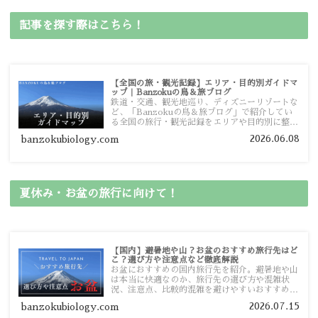
記事を探す際はこちら！
【全国の旅・観光記録】エリア・目的別ガイドマ
ップ｜Banzokuの鳥＆旅ブログ
鉄道・交通、観光地巡り、ディズニーリゾートな
ど、「Banzokuの鳥＆旅ブログ」で紹介してい
る全国の旅行・観光記録をエリアや目的別に整理
しました。あなたが行きたい場所の情報を、この
2026.06.08
banzokubiology.com
ガイドマップからスムーズに見つけていただけま
す。
夏休み・お盆の旅行に向けて！
【国内】避暑地や山？お盆のおすすめ旅行先はど
こ？選び方や注意点など徹底解説
お盆におすすめの国内旅行先を紹介。避暑地や山
は本当に快適なのか、旅行先の選び方や混雑状
況、注意点、比較的混雑を避けやすいおすすめス
ポットまで旅行前に役立つ情報を詳しく解説しま
2026.07.15
banzokubiology.com
す。