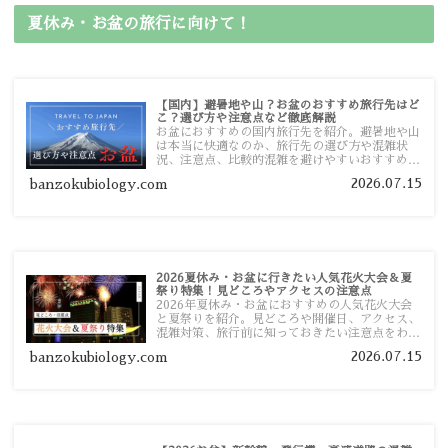
夏休み・お盆の旅行に向けて！
【国内】避暑地や山？お盆のおすすめ旅行先はど
こ？選び方や注意点など徹底解説
お盆におすすめの国内旅行先を紹介。避暑地や山
は本当に快適なのか、旅行先の選び方や混雑状
況、注意点、比較的混雑を避けやすいおすすめス
ポットまで旅行前に役立つ情報を詳しく解説しま
2026.07.15
banzokubiology.com
す。
2026夏休み・お盆に行きたい人気花火大会＆夏
祭り特集！見どころやアクセスの注意点
2026年夏休み・お盆におすすめの人気花火大会
と夏祭りを紹介。見どころや開催日、アクセス、
混雑対策、旅行前に知っておきたい注意点をわか
りやすく解説します。
2026.07.15
banzokubiology.com