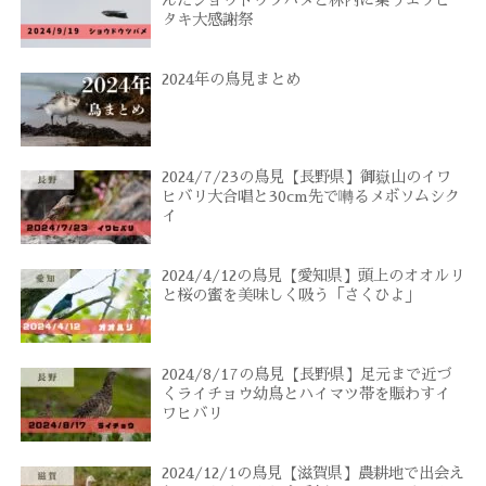
タキ大感謝祭
2024年の鳥見まとめ
2024/7/23の鳥見【長野県】御嶽山のイワ
ヒバリ大合唱と30cm先で囀るメボソムシク
イ
2024/4/12の鳥見【愛知県】頭上のオオルリ
と桜の蜜を美味しく吸う「さくひよ」
2024/8/17の鳥見【長野県】足元まで近づ
くライチョウ幼鳥とハイマツ帯を賑わすイ
ワヒバリ
2024/12/1の鳥見【滋賀県】農耕地で出会え