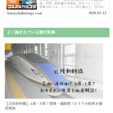
学生旅行を安く・効率的に楽しむコツを徹底解
説。学割、新幹線の学割証、夜行バス、LCC、
青春18きっぷ、レンタカー割り勘など、学生向け
の節約旅行術を詳しく紹介します。
2026.05.13
banzokubiology.com
よく読まれている旅行記事
【北陸新幹線】A席・E席？窓側・通路側？おすすめ座席を徹
底解説