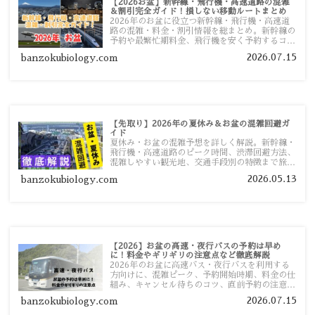
【2026お盆】新幹線・飛行機・高速道路の混雑
＆割引完全ガイド！損しない移動ルートまとめ
2026年のお盆に役立つ新幹線・飛行機・高速道
路の混雑・料金・割引情報を総まとめ。新幹線の
予約や最繁忙期料金、飛行機を安く予約するコ
ツ、高速道路の休日割引・深夜割引まで、損しな
2026.07.15
banzokubiology.com
い移動方法を分かりやすく解説します。
【先取り】2026年の夏休み＆お盆の混雑回避ガ
イド
夏休み・お盆の混雑予想を詳しく解説。新幹線・
飛行機・高速道路のピーク時間、渋滞回避方法、
混雑しやすい観光地、交通手段別の特徴まで旅行
者向けに分かりやすく紹介します。
2026.05.13
banzokubiology.com
【2026】お盆の高速・夜行バスの予約は早め
に！料金やギリギリの注意点など徹底解説
2026年のお盆に高速バス・夜行バスを利用する
方向けに、混雑ピーク、予約開始時期、料金の仕
組み、キャンセル待ちのコツ、直前予約の注意点
まで詳しく解説します。
2026.07.15
banzokubiology.com