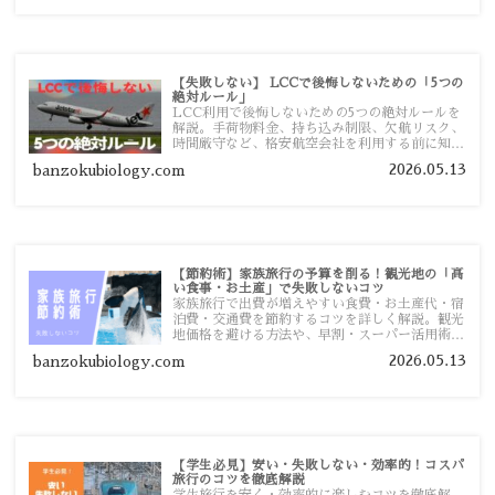
【失敗しない】 LCCで後悔しないための「5つの
絶対ルール」
LCC利用で後悔しないための5つの絶対ルールを
解説。手荷物料金、持ち込み制限、欠航リスク、
時間厳守など、格安航空会社を利用する前に知っ
ておきたい注意点を旅行者向けに詳しく紹介しま
2026.05.13
banzokubiology.com
す。
【節約術】家族旅行の予算を削る！観光地の「高
い食事・お土産」で失敗しないコツ
家族旅行で出費が増えやすい食費・お土産代・宿
泊費・交通費を節約するコツを詳しく解説。観光
地価格を避ける方法や、早割・スーパー活用術、
予算管理のポイントを紹介します。
2026.05.13
banzokubiology.com
【学生必見】安い・失敗しない・効率的！コスパ
旅行のコツを徹底解説