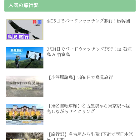
人気の旅行記
4泊5日でバードウォッチング旅行 ! in韓国
3泊4日でバードウォッチング旅行 ! in 石垣
島 & 竹富島
【小笠原諸島】5泊6日で鳥見旅行
【東名自転車旅】名古屋駅から東京駅へ観
光しながらサイクリング
【旅行記】名古屋から出発!!下道で西日本旅
in 山口県