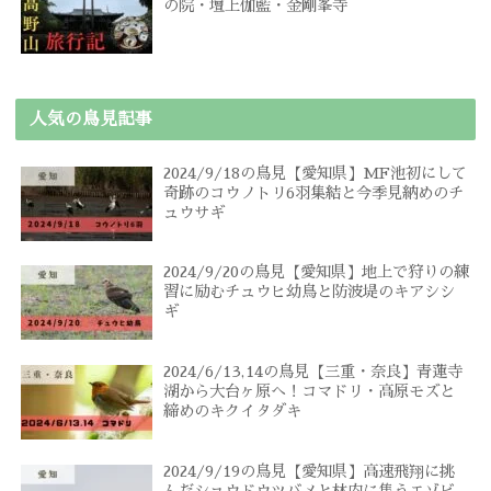
の院・壇上伽藍・金剛峯寺
人気の鳥見記事
2024/9/18の鳥見【愛知県】MF池初にして
奇跡のコウノトリ6羽集結と今季見納めのチ
ュウサギ
2024/9/20の鳥見【愛知県】地上で狩りの練
習に励むチュウヒ幼鳥と防波堤のキアシシ
ギ
2024/6/13,14の鳥見【三重・奈良】青蓮寺
湖から大台ヶ原へ！コマドリ・高原モズと
締めのキクイタダキ
2024/9/19の鳥見【愛知県】高速飛翔に挑
んだショウドウツバメと林内に集うエゾビ