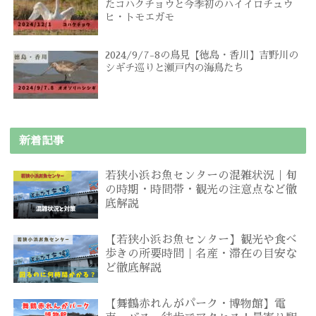
たコハクチョウと今季初のハイイロチュウ
ヒ・トモエガモ
2024/9/7-8の鳥見【徳島・香川】吉野川の
シギチ巡りと瀬戸内の海鳥たち
新着記事
若狭小浜お魚センターの混雑状況｜旬
の時期・時間帯・観光の注意点など徹
底解説
【若狭小浜お魚センター】観光や食べ
歩きの所要時間｜名産・滞在の目安な
ど徹底解説
【舞鶴赤れんがパーク・博物館】電