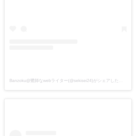
Banzoku@鷺師なwebライター(@sekisei24)がシェアした投稿