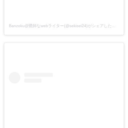
Banzoku@鷺師なwebライター(@sekisei24)がシェアした投稿