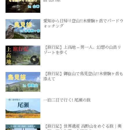
愛知から日帰り登山!!木曽駒ヶ岳でバードウ
ォッチング
【旅行記】上高地 – 男一人、幻想の山岳リ
ゾートを歩く
【旅行記】御嶽山で鳥見登山!!木曽駒ヶ岳も
添えて
一泊二日で行く! 尾瀬の旅
【旅行記】世界遺産 高野山をめぐる旅｜奥