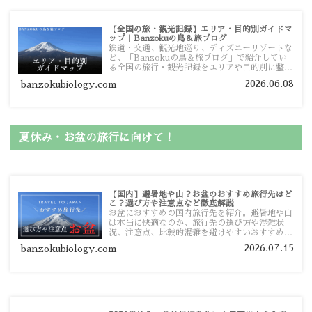
【全国の旅・観光記録】エリア・目的別ガイドマ
ップ｜Banzokuの鳥＆旅ブログ
鉄道・交通、観光地巡り、ディズニーリゾートな
ど、「Banzokuの鳥＆旅ブログ」で紹介してい
る全国の旅行・観光記録をエリアや目的別に整理
しました。あなたが行きたい場所の情報を、この
2026.06.08
banzokubiology.com
ガイドマップからスムーズに見つけていただけま
す。
夏休み・お盆の旅行に向けて！
【国内】避暑地や山？お盆のおすすめ旅行先はど
こ？選び方や注意点など徹底解説
お盆におすすめの国内旅行先を紹介。避暑地や山
は本当に快適なのか、旅行先の選び方や混雑状
況、注意点、比較的混雑を避けやすいおすすめス
ポットまで旅行前に役立つ情報を詳しく解説しま
2026.07.15
banzokubiology.com
す。