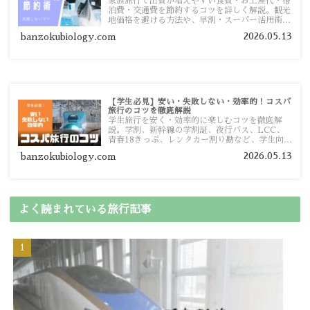
家族旅行で出費が増えやすい食費・お土産代・宿
泊費・交通費を節約するコツを詳しく解説。観光
地価格を避ける方法や、早割・スーパー活用術、
予算管理のポイントを紹介します。
2026.05.13
banzokubiology.com
【学生必見】安い・失敗しない・効率的！コスパ
旅行のコツを徹底解説
学生旅行を安く・効率的に楽しむコツを徹底解
説。学割、新幹線の学割証、夜行バス、LCC、
青春18きっぷ、レンタカー割り勘など、学生向け
の節約旅行術を詳しく紹介します。
2026.05.13
banzokubiology.com
よく読まれている旅行記事