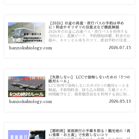
【2026】お盆の高速・夜行バスの予約は早め
に！料金やギリギリの注意点など徹底解説
2026年のお盆に高速バス・夜行バスを利用する
方向けに、混雑ピーク、予約開始時期、料金の仕
組み、キャンセル待ちのコツ、直前予約の注意点
まで詳しく解説します。
2026.07.15
banzokubiology.com
【失敗しない】 LCCで後悔しないための「5つの
絶対ルール」
LCC利用で後悔しないための5つの絶対ルールを
解説。手荷物料金、持ち込み制限、欠航リスク、
時間厳守など、格安航空会社を利用する前に知っ
ておきたい注意点を旅行者向けに詳しく紹介しま
2026.05.13
banzokubiology.com
す。
【節約術】家族旅行の予算を削る！観光地の「高
い食事・お土産」で失敗しないコツ