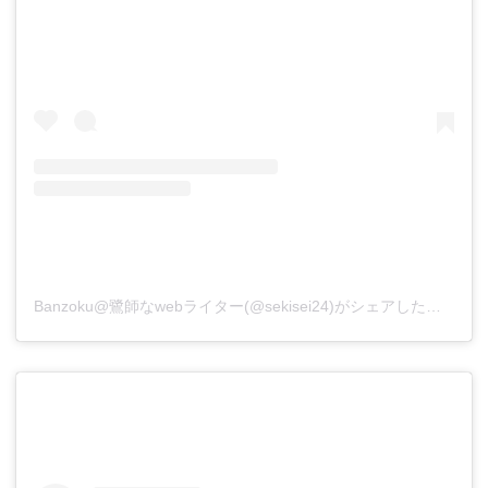
Banzoku@鷺師なwebライター(@sekisei24)がシェアした投稿