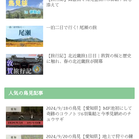
添えて
一泊二日で行く! 尾瀬の旅
【旅行記】北近畿旅1日目｜敦賀の桜と歴史
に触れ、春の北近畿旅が開幕
人気の鳥見記事
2024/9/18の鳥見【愛知県】MF池初にして
奇跡のコウノトリ6羽集結と今季見納めのチ
ュウサギ
2024/9/20の鳥見【愛知県】地上で狩りの練