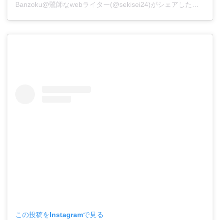
Banzoku@鷺師なwebライター(@sekisei24)がシェアした投稿
この投稿をInstagramで見る