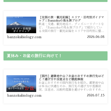
【全国の旅・観光記録】エリア・目的別ガイドマ
ップ｜Banzokuの鳥＆旅ブログ
鉄道・交通、観光地巡り、ディズニーリゾートな
ど、「Banzokuの鳥＆旅ブログ」で紹介してい
る全国の旅行・観光記録をエリアや目的別に整理
しました。あなたが行きたい場所の情報を、この
2026.06.08
banzokubiology.com
ガイドマップからスムーズに見つけていただけま
す。
夏休み・お盆の旅行に向けて！
【国内】避暑地や山？お盆のおすすめ旅行先はど
こ？選び方や注意点など徹底解説
お盆におすすめの国内旅行先を紹介。避暑地や山
は本当に快適なのか、旅行先の選び方や混雑状
況、注意点、比較的混雑を避けやすいおすすめス
ポットまで旅行前に役立つ情報を詳しく解説しま
2026.07.15
banzokubiology.com
す。