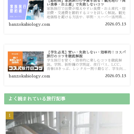
【節約術】家族旅行の予算を削る！観光地の「高
い食事・お土産」で失敗しないコツ
家族旅行で出費が増えやすい食費・お土産代・宿
泊費・交通費を節約するコツを詳しく解説。観光
地価格を避ける方法や、早割・スーパー活用術、
予算管理のポイントを紹介します。
2026.05.13
banzokubiology.com
【学生必見】安い・失敗しない・効率的！コスパ
旅行のコツを徹底解説
学生旅行を安く・効率的に楽しむコツを徹底解
説。学割、新幹線の学割証、夜行バス、LCC、
青春18きっぷ、レンタカー割り勘など、学生向け
の節約旅行術を詳しく紹介します。
2026.05.13
banzokubiology.com
よく読まれている旅行記事