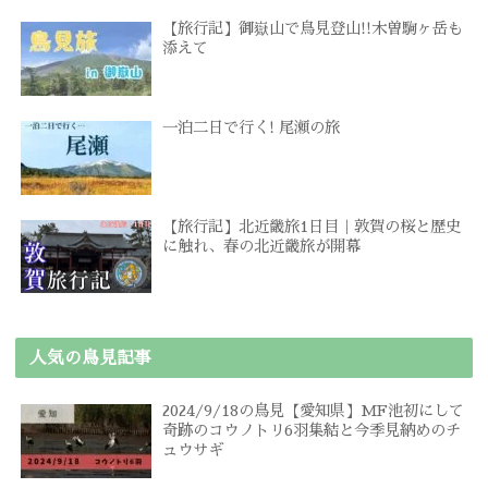
【旅行記】御嶽山で鳥見登山!!木曽駒ヶ岳も
添えて
一泊二日で行く! 尾瀬の旅
【旅行記】北近畿旅1日目｜敦賀の桜と歴史
に触れ、春の北近畿旅が開幕
人気の鳥見記事
2024/9/18の鳥見【愛知県】MF池初にして
奇跡のコウノトリ6羽集結と今季見納めのチ
ュウサギ