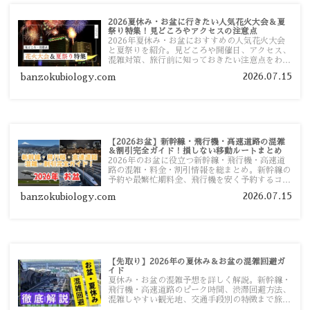
2026夏休み・お盆に行きたい人気花火大会＆夏
祭り特集！見どころやアクセスの注意点
2026年夏休み・お盆におすすめの人気花火大会
と夏祭りを紹介。見どころや開催日、アクセス、
混雑対策、旅行前に知っておきたい注意点をわか
りやすく解説します。
2026.07.15
banzokubiology.com
【2026お盆】新幹線・飛行機・高速道路の混雑
＆割引完全ガイド！損しない移動ルートまとめ
2026年のお盆に役立つ新幹線・飛行機・高速道
路の混雑・料金・割引情報を総まとめ。新幹線の
予約や最繁忙期料金、飛行機を安く予約するコ
ツ、高速道路の休日割引・深夜割引まで、損しな
2026.07.15
banzokubiology.com
い移動方法を分かりやすく解説します。
【先取り】2026年の夏休み＆お盆の混雑回避ガ
イド
夏休み・お盆の混雑予想を詳しく解説。新幹線・
飛行機・高速道路のピーク時間、渋滞回避方法、
混雑しやすい観光地、交通手段別の特徴まで旅行
者向けに分かりやすく紹介します。