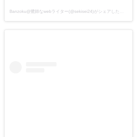
Banzoku@鷺師なwebライター(@sekisei24)がシェアした投稿