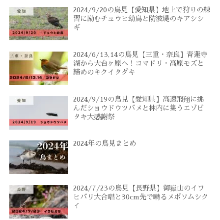
2024/9/20の鳥見【愛知県】地上で狩りの練
習に励むチュウヒ幼鳥と防波堤のキアシシ
ギ
2024/6/13,14の鳥見【三重・奈良】青蓮寺
湖から大台ヶ原へ！コマドリ・高原モズと
締めのキクイタダキ
2024/9/19の鳥見【愛知県】高速飛翔に挑
んだショウドウツバメと林内に集うエゾビ
タキ大感謝祭
2024年の鳥見まとめ
2024/7/23の鳥見【長野県】御嶽山のイワ
ヒバリ大合唱と30cm先で囀るメボソムシク
イ