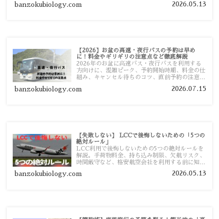
2026.05.13
banzokubiology.com
【2026】お盆の高速・夜行バスの予約は早め
に！料金やギリギリの注意点など徹底解説
2026年のお盆に高速バス・夜行バスを利用する
方向けに、混雑ピーク、予約開始時期、料金の仕
組み、キャンセル待ちのコツ、直前予約の注意点
まで詳しく解説します。
2026.07.15
banzokubiology.com
【失敗しない】 LCCで後悔しないための「5つの
絶対ルール」
LCC利用で後悔しないための5つの絶対ルールを
解説。手荷物料金、持ち込み制限、欠航リスク、
時間厳守など、格安航空会社を利用する前に知っ
ておきたい注意点を旅行者向けに詳しく紹介しま
2026.05.13
banzokubiology.com
す。