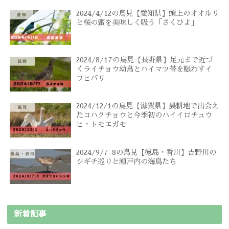
2024/4/12の鳥見【愛知県】頭上のオオルリ
と桜の蜜を美味しく吸う「さくひよ」
2024/8/17の鳥見【長野県】足元まで近づ
くライチョウ幼鳥とハイマツ帯を賑わすイ
ワヒバリ
2024/12/1の鳥見【滋賀県】農耕地で出会え
たコハクチョウと今季初のハイイロチュウ
ヒ・トモエガモ
2024/9/7-8の鳥見【徳島・香川】吉野川の
シギチ巡りと瀬戸内の海鳥たち
新着記事