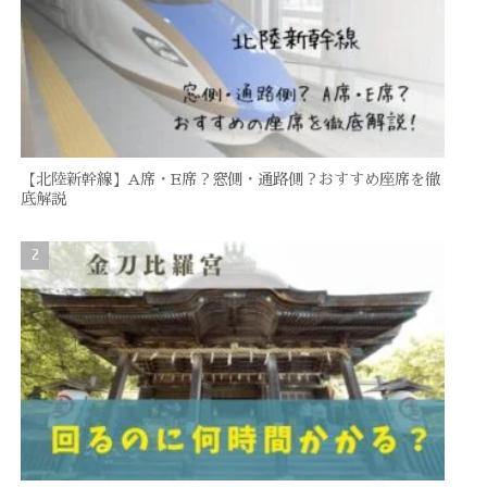
【北陸新幹線】A席・E席？窓側・通路側？おすすめ座席を徹
底解説