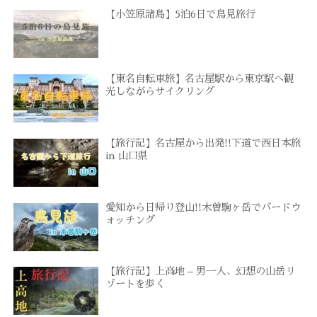
【小笠原諸島】5泊6日で鳥見旅行
【東名自転車旅】名古屋駅から東京駅へ観
光しながらサイクリング
【旅行記】名古屋から出発!!下道で西日本旅
in 山口県
愛知から日帰り登山!!木曽駒ヶ岳でバードウ
ォッチング
【旅行記】上高地 – 男一人、幻想の山岳リ
ゾートを歩く