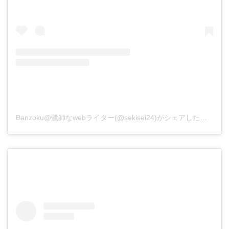
Banzoku@鷺師なwebライター(@sekisei24)がシェアした投稿