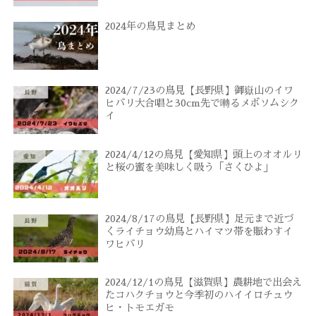
2024年の鳥見まとめ
2024/7/23の鳥見【長野県】御嶽山のイワ
ヒバリ大合唱と30cm先で囀るメボソムシク
イ
2024/4/12の鳥見【愛知県】頭上のオオルリ
と桜の蜜を美味しく吸う「さくひよ」
2024/8/17の鳥見【長野県】足元まで近づ
くライチョウ幼鳥とハイマツ帯を賑わすイ
ワヒバリ
2024/12/1の鳥見【滋賀県】農耕地で出会え
たコハクチョウと今季初のハイイロチュウ
ヒ・トモエガモ