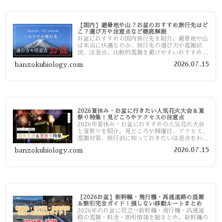
【国内】避暑地や山？お盆のおすすめ旅行先はど
こ？選び方や注意点など徹底解説
お盆におすすめの国内旅行先を紹介。避暑地や山
は本当に快適なのか、旅行先の選び方や混雑状
況、注意点、比較的混雑を避けやすいおすすめス
ポットまで旅行前に役立つ情報を詳しく解説しま
2026.07.15
banzokubiology.com
す。
2026夏休み・お盆に行きたい人気花火大会＆夏
祭り特集！見どころやアクセスの注意点
2026年夏休み・お盆におすすめの人気花火大会
と夏祭りを紹介。見どころや開催日、アクセス、
混雑対策、旅行前に知っておきたい注意点をわか
りやすく解説します。
2026.07.15
banzokubiology.com
【2026お盆】新幹線・飛行機・高速道路の混雑
＆割引完全ガイド！損しない移動ルートまとめ
2026年のお盆に役立つ新幹線・飛行機・高速道
路の混雑・料金・割引情報を総まとめ。新幹線の