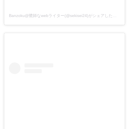
Banzoku@鷺師なwebライター(@sekisei24)がシェアした投稿