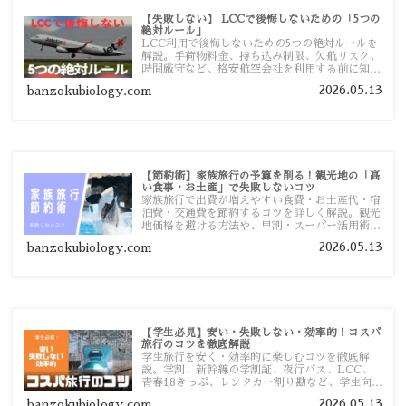
【失敗しない】 LCCで後悔しないための「5つの
絶対ルール」
LCC利用で後悔しないための5つの絶対ルールを
解説。手荷物料金、持ち込み制限、欠航リスク、
時間厳守など、格安航空会社を利用する前に知っ
ておきたい注意点を旅行者向けに詳しく紹介しま
2026.05.13
banzokubiology.com
す。
【節約術】家族旅行の予算を削る！観光地の「高
い食事・お土産」で失敗しないコツ
家族旅行で出費が増えやすい食費・お土産代・宿
泊費・交通費を節約するコツを詳しく解説。観光
地価格を避ける方法や、早割・スーパー活用術、
予算管理のポイントを紹介します。
2026.05.13
banzokubiology.com
【学生必見】安い・失敗しない・効率的！コスパ
旅行のコツを徹底解説
学生旅行を安く・効率的に楽しむコツを徹底解
説。学割、新幹線の学割証、夜行バス、LCC、
青春18きっぷ、レンタカー割り勘など、学生向け
の節約旅行術を詳しく紹介します。
2026.05.13
banzokubiology.com