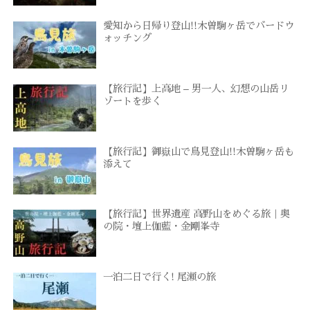
愛知から日帰り登山!!木曽駒ヶ岳でバードウ
ォッチング
【旅行記】上高地 – 男一人、幻想の山岳リ
ゾートを歩く
【旅行記】御嶽山で鳥見登山!!木曽駒ヶ岳も
添えて
【旅行記】世界遺産 高野山をめぐる旅｜奥
の院・壇上伽藍・金剛峯寺
一泊二日で行く! 尾瀬の旅