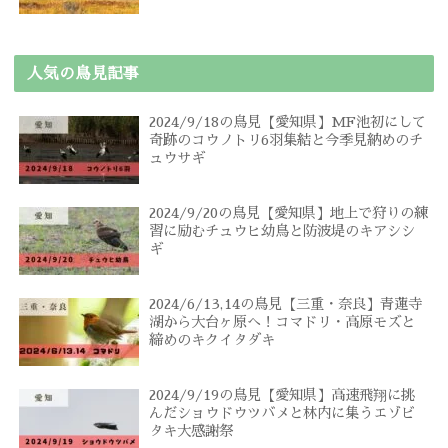
人気の鳥見記事
2024/9/18の鳥見【愛知県】MF池初にして
奇跡のコウノトリ6羽集結と今季見納めのチ
ュウサギ
2024/9/20の鳥見【愛知県】地上で狩りの練
習に励むチュウヒ幼鳥と防波堤のキアシシ
ギ
2024/6/13,14の鳥見【三重・奈良】青蓮寺
湖から大台ヶ原へ！コマドリ・高原モズと
締めのキクイタダキ
2024/9/19の鳥見【愛知県】高速飛翔に挑
んだショウドウツバメと林内に集うエゾビ
タキ大感謝祭