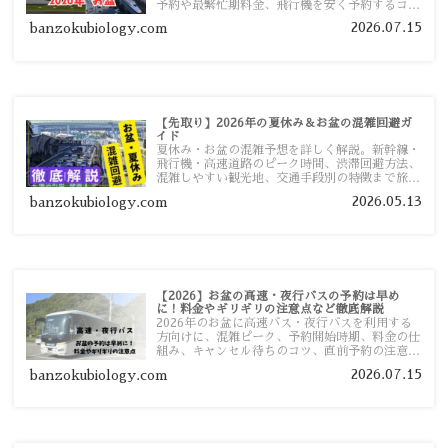
予約や最繁忙期料金、飛行機を安く予約するコ
ツ、高速道路の休日割引・深夜割引まで、損しな
2026.07.15
banzokubiology.com
い移動方法を分かりやすく解説します。
【先取り】2026年の夏休み＆お盆の混雑回避ガ
イド
夏休み・お盆の混雑予想を詳しく解説。新幹線・
飛行機・高速道路のピーク時間、渋滞回避方法、
混雑しやすい観光地、交通手段別の特徴まで旅行
者向けに分かりやすく紹介します。
2026.05.13
banzokubiology.com
【2026】お盆の高速・夜行バスの予約は早め
に！料金やギリギリの注意点など徹底解説
2026年のお盆に高速バス・夜行バスを利用する
方向けに、混雑ピーク、予約開始時期、料金の仕
組み、キャンセル待ちのコツ、直前予約の注意点
まで詳しく解説します。
2026.07.15
banzokubiology.com