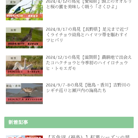
2024/4/12の鳥見【愛知県】頭上のオオルリ
と桜の蜜を美味しく吸う「さくひよ」
2024/8/17の鳥見【長野県】足元まで近づ
くライチョウ幼鳥とハイマツ帯を賑わすイ
ワヒバリ
2024/12/1の鳥見【滋賀県】農耕地で出会え
たコハクチョウと今季初のハイイロチュウ
ヒ・トモエガモ
2024/9/7-8の鳥見【徳島・香川】吉野川の
シギチ巡りと瀬戸内の海鳥たち
新着記事
【五色沼（福島）】紅葉シーズンの混