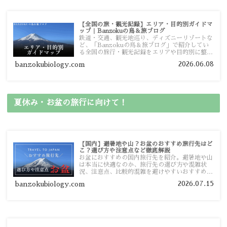
【全国の旅・観光記録】エリア・目的別ガイドマ
ップ｜Banzokuの鳥＆旅ブログ
鉄道・交通、観光地巡り、ディズニーリゾートな
ど、「Banzokuの鳥＆旅ブログ」で紹介してい
る全国の旅行・観光記録をエリアや目的別に整理
しました。あなたが行きたい場所の情報を、この
2026.06.08
banzokubiology.com
ガイドマップからスムーズに見つけていただけま
す。
夏休み・お盆の旅行に向けて！
【国内】避暑地や山？お盆のおすすめ旅行先はど
こ？選び方や注意点など徹底解説
お盆におすすめの国内旅行先を紹介。避暑地や山
は本当に快適なのか、旅行先の選び方や混雑状
況、注意点、比較的混雑を避けやすいおすすめス
ポットまで旅行前に役立つ情報を詳しく解説しま
2026.07.15
banzokubiology.com
す。