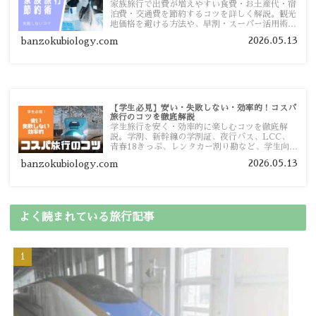
家族旅行で出費が増えやすい食費・お土産代・宿
泊費・交通費を節約するコツを詳しく解説。観光
地価格を避ける方法や、早割・スーパー活用術、
予算管理のポイントを紹介します。
2026.05.13
banzokubiology.com
【学生必見】安い・失敗しない・効率的！コスパ
旅行のコツを徹底解説
学生旅行を安く・効率的に楽しむコツを徹底解
説。学割、新幹線の学割証、夜行バス、LCC、
青春18きっぷ、レンタカー割り勘など、学生向け
の節約旅行術を詳しく紹介します。
2026.05.13
banzokubiology.com
よく読まれている旅行記事