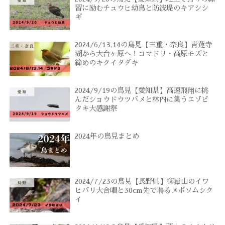
習に励むチュウヒ幼鳥と防波堤のキアシシ
ギ
2024/6/13,14の鳥見【三重・奈良】青蓮寺
湖から大台ヶ原へ！コマドリ・高原モズと
締めのキクイタダキ
2024/9/19の鳥見【愛知県】高速飛翔に挑
んだショウドウツバメと林内に集うエゾビ
タキ大感謝祭
2024年の鳥見まとめ
2024/7/23の鳥見【長野県】御嶽山のイワ
ヒバリ大合唱と30cm先で囀るメボソムシク
イ