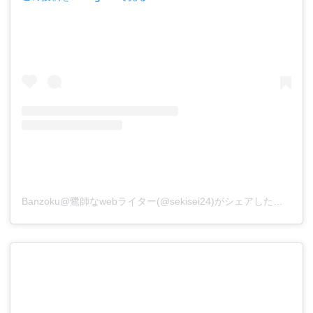
Banzoku@鷺師なwebライター(@sekisei24)がシェアした投稿