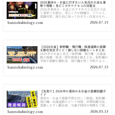
2026夏休み・お盆に行きたい人気花火大会＆夏
祭り特集！見どころやアクセスの注意点
2026年夏休み・お盆におすすめの人気花火大会
と夏祭りを紹介。見どころや開催日、アクセス、
混雑対策、旅行前に知っておきたい注意点をわか
りやすく解説します。
2026.07.15
banzokubiology.com
【2026お盆】新幹線・飛行機・高速道路の混雑
＆割引完全ガイド！損しない移動ルートまとめ
2026年のお盆に役立つ新幹線・飛行機・高速道
路の混雑・料金・割引情報を総まとめ。新幹線の
予約や最繁忙期料金、飛行機を安く予約するコ
ツ、高速道路の休日割引・深夜割引まで、損しな
2026.07.15
banzokubiology.com
い移動方法を分かりやすく解説します。
【先取り】2026年の夏休み＆お盆の混雑回避ガ
イド
夏休み・お盆の混雑予想を詳しく解説。新幹線・
飛行機・高速道路のピーク時間、渋滞回避方法、
混雑しやすい観光地、交通手段別の特徴まで旅行
者向けに分かりやすく紹介します。
2026.05.13
banzokubiology.com