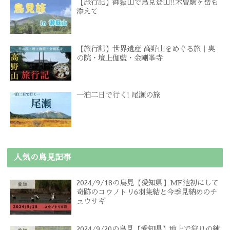
【旅行記】御嶽山で鳥見登山!!木曽駒ヶ岳も
添えて
【旅行記】世界遺産 高野山をめぐる旅｜奥
の院・壇上伽藍・金剛峯寺
一泊二日で行く! 尾瀬の旅
人気の鳥見記事
2024/9/18の鳥見【愛知県】MF池初にして
奇跡のコウノトリ6羽集結と今季見納めのチ
ュウサギ
2024/9/20の鳥見【愛知県】地上で狩りの練