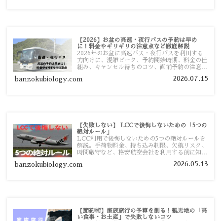
【2026】お盆の高速・夜行バスの予約は早め
に！料金やギリギリの注意点など徹底解説
2026年のお盆に高速バス・夜行バスを利用する
方向けに、混雑ピーク、予約開始時期、料金の仕
組み、キャンセル待ちのコツ、直前予約の注意点
まで詳しく解説します。
2026.07.15
banzokubiology.com
【失敗しない】 LCCで後悔しないための「5つの
絶対ルール」
LCC利用で後悔しないための5つの絶対ルールを
解説。手荷物料金、持ち込み制限、欠航リスク、
時間厳守など、格安航空会社を利用する前に知っ
ておきたい注意点を旅行者向けに詳しく紹介しま
2026.05.13
banzokubiology.com
す。
【節約術】家族旅行の予算を削る！観光地の「高
い食事・お土産」で失敗しないコツ