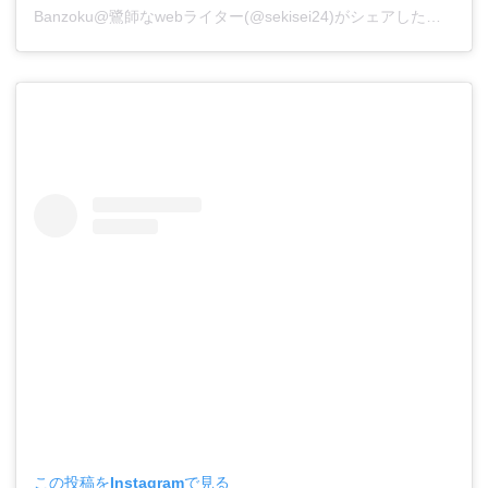
Banzoku@鷺師なwebライター(@sekisei24)がシェアした投稿
この投稿をInstagramで見る