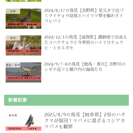
2024/8/17の鳥見【長野県】足元まで近づ
くライチョウ幼鳥とハイマツ帯を賑わすイ
ワヒバリ
2024/12/1の鳥見【滋賀県】農耕地で出会え
たコハクチョウと今季初のハイイロチュウ
ヒ・トモエガモ
2024/9/7-8の鳥見【徳島・香川】吉野川の
シギチ巡りと瀬戸内の海鳥たち
新着記事
2025/8/9の鳥見【岐阜県】2羽のハチ
クマが旋回！ツバメに混ざるコシアカ
ツバメも観察