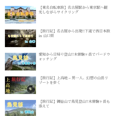
【東名自転車旅】名古屋駅から東京駅へ観
光しながらサイクリング
【旅行記】名古屋から出発!!下道で西日本旅
in 山口県
愛知から日帰り登山!!木曽駒ヶ岳でバードウ
ォッチング
【旅行記】上高地 – 男一人、幻想の山岳リ
ゾートを歩く
【旅行記】御嶽山で鳥見登山!!木曽駒ヶ岳も
添えて