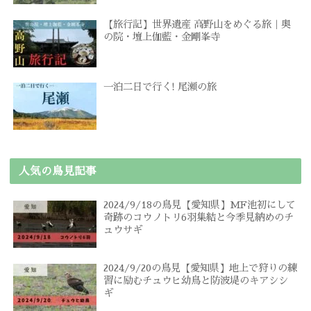
【旅行記】世界遺産 高野山をめぐる旅｜奥
の院・壇上伽藍・金剛峯寺
一泊二日で行く! 尾瀬の旅
人気の鳥見記事
2024/9/18の鳥見【愛知県】MF池初にして
奇跡のコウノトリ6羽集結と今季見納めのチ
ュウサギ
2024/9/20の鳥見【愛知県】地上で狩りの練
習に励むチュウヒ幼鳥と防波堤のキアシシ
ギ