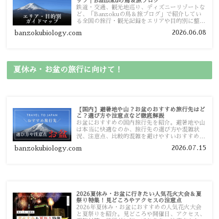
ップ｜Banzokuの鳥＆旅ブログ
鉄道・交通、観光地巡り、ディズニーリゾートな
ど、「Banzokuの鳥＆旅ブログ」で紹介してい
る全国の旅行・観光記録をエリアや目的別に整理
しました。あなたが行きたい場所の情報を、この
2026.06.08
banzokubiology.com
ガイドマップからスムーズに見つけていただけま
す。
夏休み・お盆の旅行に向けて！
【国内】避暑地や山？お盆のおすすめ旅行先はど
こ？選び方や注意点など徹底解説
お盆におすすめの国内旅行先を紹介。避暑地や山
は本当に快適なのか、旅行先の選び方や混雑状
況、注意点、比較的混雑を避けやすいおすすめス
ポットまで旅行前に役立つ情報を詳しく解説しま
2026.07.15
banzokubiology.com
す。
2026夏休み・お盆に行きたい人気花火大会＆夏
祭り特集！見どころやアクセスの注意点
2026年夏休み・お盆におすすめの人気花火大会
と夏祭りを紹介。見どころや開催日、アクセス、