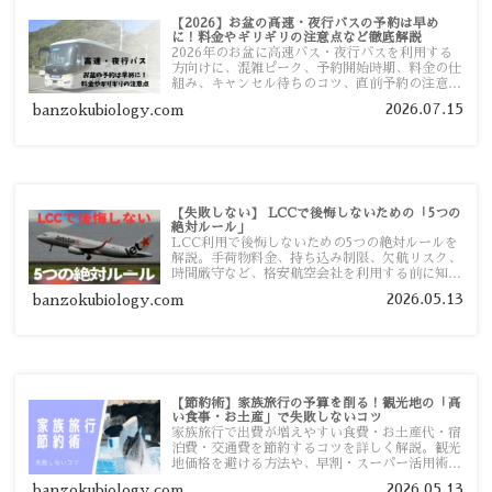
【2026】お盆の高速・夜行バスの予約は早め
に！料金やギリギリの注意点など徹底解説
2026年のお盆に高速バス・夜行バスを利用する
方向けに、混雑ピーク、予約開始時期、料金の仕
組み、キャンセル待ちのコツ、直前予約の注意点
まで詳しく解説します。
2026.07.15
banzokubiology.com
【失敗しない】 LCCで後悔しないための「5つの
絶対ルール」
LCC利用で後悔しないための5つの絶対ルールを
解説。手荷物料金、持ち込み制限、欠航リスク、
時間厳守など、格安航空会社を利用する前に知っ
ておきたい注意点を旅行者向けに詳しく紹介しま
2026.05.13
banzokubiology.com
す。
【節約術】家族旅行の予算を削る！観光地の「高
い食事・お土産」で失敗しないコツ
家族旅行で出費が増えやすい食費・お土産代・宿
泊費・交通費を節約するコツを詳しく解説。観光
地価格を避ける方法や、早割・スーパー活用術、
予算管理のポイントを紹介します。
2026.05.13
banzokubiology.com