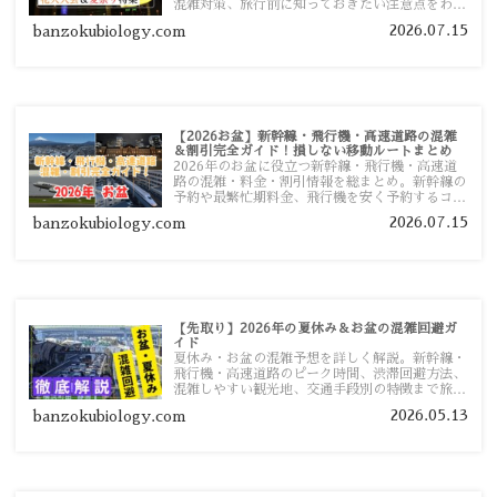
混雑対策、旅行前に知っておきたい注意点をわか
りやすく解説します。
2026.07.15
banzokubiology.com
【2026お盆】新幹線・飛行機・高速道路の混雑
＆割引完全ガイド！損しない移動ルートまとめ
2026年のお盆に役立つ新幹線・飛行機・高速道
路の混雑・料金・割引情報を総まとめ。新幹線の
予約や最繁忙期料金、飛行機を安く予約するコ
ツ、高速道路の休日割引・深夜割引まで、損しな
2026.07.15
banzokubiology.com
い移動方法を分かりやすく解説します。
【先取り】2026年の夏休み＆お盆の混雑回避ガ
イド
夏休み・お盆の混雑予想を詳しく解説。新幹線・
飛行機・高速道路のピーク時間、渋滞回避方法、
混雑しやすい観光地、交通手段別の特徴まで旅行
者向けに分かりやすく紹介します。
2026.05.13
banzokubiology.com