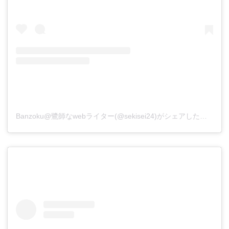
Banzoku@鷺師なwebライター(@sekisei24)がシェアした投稿