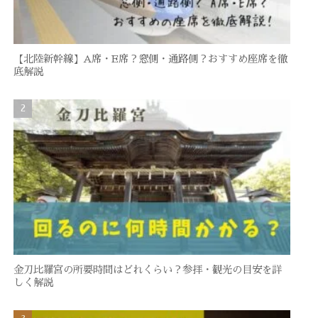
【北陸新幹線】A席・E席？窓側・通路側？おすすめ座席を徹
底解説
金刀比羅宮の所要時間はどれくらい？参拝・観光の目安を詳
しく解説