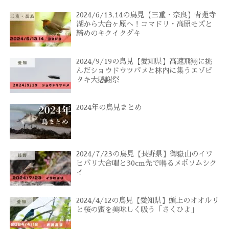
2024/6/13,14の鳥見【三重・奈良】青蓮寺
湖から大台ヶ原へ！コマドリ・高原モズと
締めのキクイタダキ
2024/9/19の鳥見【愛知県】高速飛翔に挑
んだショウドウツバメと林内に集うエゾビ
タキ大感謝祭
2024年の鳥見まとめ
2024/7/23の鳥見【長野県】御嶽山のイワ
ヒバリ大合唱と30cm先で囀るメボソムシク
イ
2024/4/12の鳥見【愛知県】頭上のオオルリ
と桜の蜜を美味しく吸う「さくひよ」