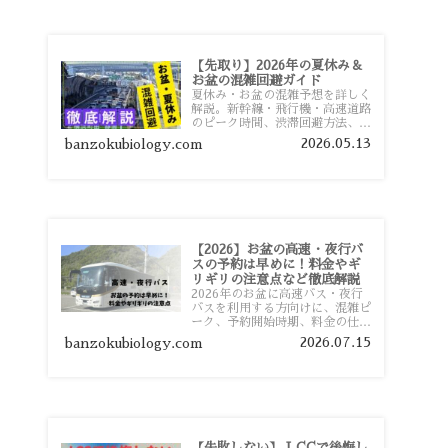
【先取り】2026年の夏休み＆
お盆の混雑回避ガイド
夏休み・お盆の混雑予想を詳しく
解説。新幹線・飛行機・高速道路
のピーク時間、渋滞回避方法、混
雑しやすい観光地、交通手段別の
2026.05.13
banzokubiology.com
特徴まで旅行者向けに分かりやす
く紹介します。
【2026】お盆の高速・夜行バ
スの予約は早めに！料金やギ
リギリの注意点など徹底解説
2026年のお盆に高速バス・夜行
バスを利用する方向けに、混雑ピ
ーク、予約開始時期、料金の仕組
み、キャンセル待ちのコツ、直前
2026.07.15
banzokubiology.com
予約の注意点まで詳しく解説しま
す。
【失敗しない】 LCCで後悔し