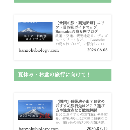
【全国の旅・観光記録】エリ
ア・目的別ガイドマップ｜
Banzokuの鳥＆旅ブログ
鉄道・交通、観光地巡り、ディズ
ニーリゾートなど、「Banzoku
の鳥＆旅ブログ」で紹介している
全国の旅行・観光記録をエリアや
2026.06.08
banzokubiology.com
目的別に整理しました。あなたが
行きたい場所の情報を、このガイ
ドマップからスムーズに見つけて
いただけます。
夏休み・お盆の旅行に向けて！
【国内】避暑地や山？お盆の
おすすめ旅行先はどこ？選び
方や注意点など徹底解説
お盆におすすめの国内旅行先を紹
介。避暑地や山は本当に快適なの
か、旅行先の選び方や混雑状況、
注意点、比較的混雑を避けやすい
2026.07.15
banzokubiology.com