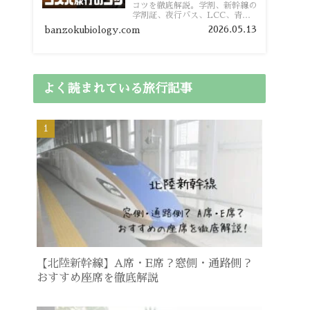
コツを徹底解説。学割、新幹線の
学割証、夜行バス、LCC、青春
18きっぷ、レンタカー割り勘な
2026.05.13
banzokubiology.com
ど、学生向けの節約旅行術を詳し
く紹介します。
よく読まれている旅行記事
【北陸新幹線】A席・E席？窓側・通路側？
おすすめ座席を徹底解説