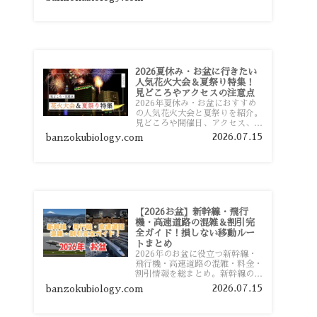
おすすめスポットまで旅行前に役
立つ情報を詳しく解説します。
2026夏休み・お盆に行きたい
人気花火大会＆夏祭り特集！
見どころやアクセスの注意点
2026年夏休み・お盆におすすめ
の人気花火大会と夏祭りを紹介。
見どころや開催日、アクセス、混
雑対策、旅行前に知っておきたい
2026.07.15
banzokubiology.com
注意点をわかりやすく解説しま
す。
【2026お盆】新幹線・飛行
機・高速道路の混雑＆割引完
全ガイド！損しない移動ルー
トまとめ
2026年のお盆に役立つ新幹線・
飛行機・高速道路の混雑・料金・
割引情報を総まとめ。新幹線の予
約や最繁忙期料金、飛行機を安く
2026.07.15
banzokubiology.com
予約するコツ、高速道路の休日割
引・深夜割引まで、損しない移動
方法を分かりやすく解説します。