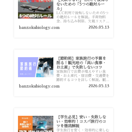
ないための「5つの絶対ルー
ル」
LCC利用で後悔しないための5つ
の絶対ルールを解説。手荷物料
金、持ち込み制限、欠航リスク、
時間厳守など、格安航空会社を利
2026.05.13
banzokubiology.com
用する前に知っておきたい注意点
を旅行者向けに詳しく紹介しま
す。
【節約術】家族旅行の予算を
削る！観光地の「高い食事・
お土産」で失敗しないコツ
家族旅行で出費が増えやすい食
費・お土産代・宿泊費・交通費を
節約するコツを詳しく解説。観光
地価格を避ける方法や、早割・ス
2026.05.13
banzokubiology.com
ーパー活用術、予算管理のポイン
トを紹介します。
【学生必見】安い・失敗しな
い・効率的！コスパ旅行のコ
ツを徹底解説
学生旅行を安く・効率的に楽しむ