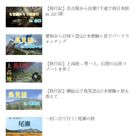
【旅行記】名古屋から出発!!下道で西日本旅
in 山口県
愛知から日帰り登山!!木曽駒ヶ岳でバードウ
ォッチング
【旅行記】上高地 – 男一人、幻想の山岳リ
ゾートを歩く
【旅行記】御嶽山で鳥見登山!!木曽駒ヶ岳も
添えて
一泊二日で行く! 尾瀬の旅