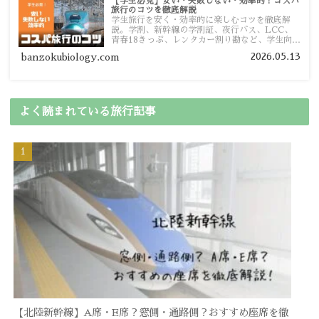
【学生必見】安い・失敗しない・効率的！コスパ
旅行のコツを徹底解説
学生旅行を安く・効率的に楽しむコツを徹底解
説。学割、新幹線の学割証、夜行バス、LCC、
青春18きっぷ、レンタカー割り勘など、学生向け
の節約旅行術を詳しく紹介します。
2026.05.13
banzokubiology.com
よく読まれている旅行記事
【北陸新幹線】A席・E席？窓側・通路側？おすすめ座席を徹