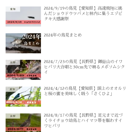
2024/9/19の鳥見【愛知県】高速飛翔に挑
んだショウドウツバメと林内に集うエゾビ
タキ大感謝祭
2024年の鳥見まとめ
2024/7/23の鳥見【長野県】御嶽山のイワ
ヒバリ大合唱と30cm先で囀るメボソムシク
イ
2024/4/12の鳥見【愛知県】頭上のオオルリ
と桜の蜜を美味しく吸う「さくひよ」
2024/8/17の鳥見【長野県】足元まで近づ
くライチョウ幼鳥とハイマツ帯を賑わすイ
ワヒバリ