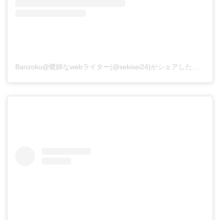
Banzoku@鷺師なwebライター(@sekisei24)がシェアした投稿