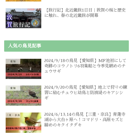
【旅行記】北近畿旅1日目｜敦賀の桜と歴史
に触れ、春の北近畿旅が開幕
人気の鳥見記事
2024/9/18の鳥見【愛知県】MF池初にして
奇跡のコウノトリ6羽集結と今季見納めのチ
ュウサギ
2024/9/20の鳥見【愛知県】地上で狩りの練
習に励むチュウヒ幼鳥と防波堤のキアシシ
ギ
2024/6/13,14の鳥見【三重・奈良】青蓮寺
湖から大台ヶ原へ！コマドリ・高原モズと
締めのキクイタダキ