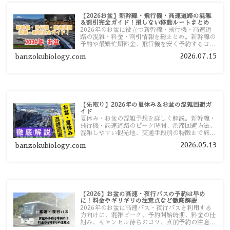
【2026お盆】新幹線・飛行機・高速道路の混雑
＆割引完全ガイド！損しない移動ルートまとめ
2026年のお盆に役立つ新幹線・飛行機・高速道
路の混雑・料金・割引情報を総まとめ。新幹線の
予約や最繁忙期料金、飛行機を安く予約するコ
ツ、高速道路の休日割引・深夜割引まで、損しな
2026.07.15
banzokubiology.com
い移動方法を分かりやすく解説します。
【先取り】2026年の夏休み＆お盆の混雑回避ガ
イド
夏休み・お盆の混雑予想を詳しく解説。新幹線・
飛行機・高速道路のピーク時間、渋滞回避方法、
混雑しやすい観光地、交通手段別の特徴まで旅行
者向けに分かりやすく紹介します。
2026.05.13
banzokubiology.com
【2026】お盆の高速・夜行バスの予約は早め
に！料金やギリギリの注意点など徹底解説
2026年のお盆に高速バス・夜行バスを利用する
方向けに、混雑ピーク、予約開始時期、料金の仕
組み、キャンセル待ちのコツ、直前予約の注意点
まで詳しく解説します。