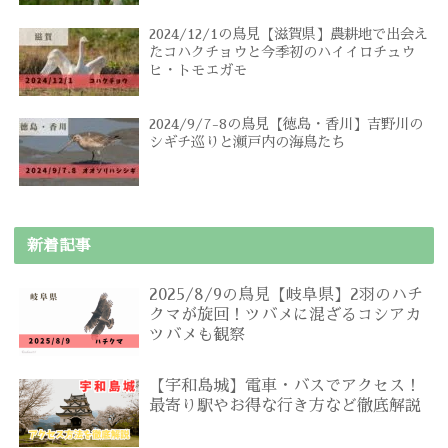
2024/12/1の鳥見【滋賀県】農耕地で出会え
たコハクチョウと今季初のハイイロチュウ
ヒ・トモエガモ
2024/9/7-8の鳥見【徳島・香川】吉野川の
シギチ巡りと瀬戸内の海鳥たち
新着記事
2025/8/9の鳥見【岐阜県】2羽のハチ
クマが旋回！ツバメに混ざるコシアカ
ツバメも観察
【宇和島城】電車・バスでアクセス！
最寄り駅やお得な行き方など徹底解説