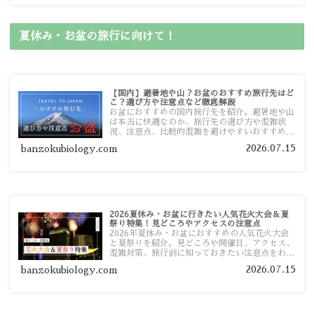
夏休み・お盆の旅行に向けて！
【国内】避暑地や山？お盆のおすすめ旅行先はど
こ？選び方や注意点など徹底解説
お盆におすすめの国内旅行先を紹介。避暑地や山
は本当に快適なのか、旅行先の選び方や混雑状
況、注意点、比較的混雑を避けやすいおすすめス
ポットまで旅行前に役立つ情報を詳しく解説しま
2026.07.15
banzokubiology.com
す。
2026夏休み・お盆に行きたい人気花火大会＆夏
祭り特集！見どころやアクセスの注意点
2026年夏休み・お盆におすすめの人気花火大会
と夏祭りを紹介。見どころや開催日、アクセス、
混雑対策、旅行前に知っておきたい注意点をわか
りやすく解説します。
2026.07.15
banzokubiology.com