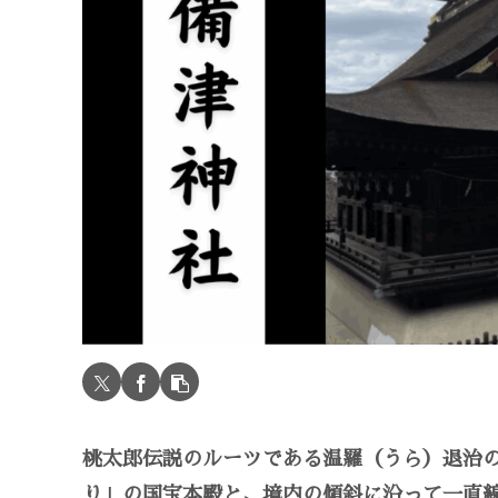
桃太郎伝説のルーツである温羅（うら）退治
り」の国宝本殿と、境内の傾斜に沿って一直線