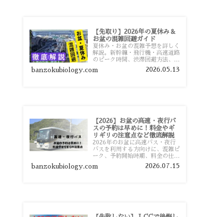
【先取り】2026年の夏休み＆
お盆の混雑回避ガイド
夏休み・お盆の混雑予想を詳しく
解説。新幹線・飛行機・高速道路
のピーク時間、渋滞回避方法、混
雑しやすい観光地、交通手段別の
2026.05.13
banzokubiology.com
特徴まで旅行者向けに分かりやす
く紹介します。
【2026】お盆の高速・夜行バ
スの予約は早めに！料金やギ
リギリの注意点など徹底解説
2026年のお盆に高速バス・夜行
バスを利用する方向けに、混雑ピ
ーク、予約開始時期、料金の仕組
み、キャンセル待ちのコツ、直前
2026.07.15
banzokubiology.com
予約の注意点まで詳しく解説しま
す。
【失敗しない】 LCCで後悔し