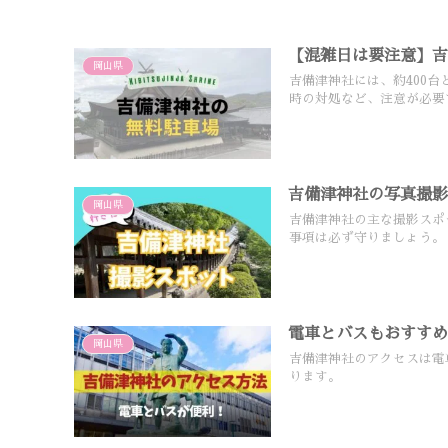
【混雑日は要注意】
岡山県
吉備津神社には、約400
時の対処など、注意が必要
吉備津神社の写真撮
岡山県
吉備津神社の主な撮影スポ
事項は必ず守りましょう。
電車とバスもおすす
岡山県
吉備津神社のアクセスは電
ります。