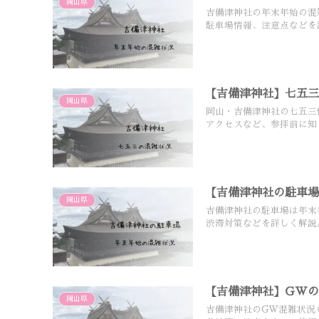
岡山県
吉備津神社の年末年始の混
駐車場情報、注意点などを
【吉備津神社】七五
岡山県
岡山・吉備津神社の七五三
アクセスなど、参拝前に知
【吉備津神社の駐車
岡山県
吉備津神社の駐車場は年末
渋滞対策などを詳しく解説
【吉備津神社】GW
岡山県
吉備津神社のGW混雑状況