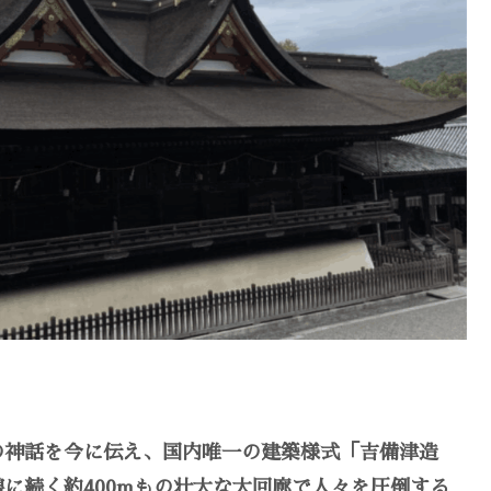
の神話を今に伝え、国内唯一の建築様式「吉備津造
に続く約400mもの壮大な大回廊で人々を圧倒する