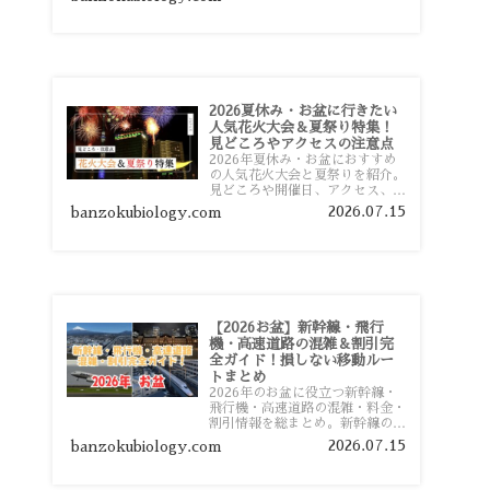
おすすめスポットまで旅行前に役
立つ情報を詳しく解説します。
2026夏休み・お盆に行きたい
人気花火大会＆夏祭り特集！
見どころやアクセスの注意点
2026年夏休み・お盆におすすめ
の人気花火大会と夏祭りを紹介。
見どころや開催日、アクセス、混
雑対策、旅行前に知っておきたい
2026.07.15
banzokubiology.com
注意点をわかりやすく解説しま
す。
【2026お盆】新幹線・飛行
機・高速道路の混雑＆割引完
全ガイド！損しない移動ルー
トまとめ
2026年のお盆に役立つ新幹線・
飛行機・高速道路の混雑・料金・
割引情報を総まとめ。新幹線の予
約や最繁忙期料金、飛行機を安く
2026.07.15
banzokubiology.com
予約するコツ、高速道路の休日割
引・深夜割引まで、損しない移動
方法を分かりやすく解説します。