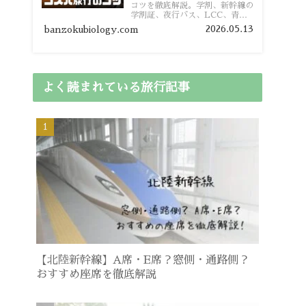
コツを徹底解説。学割、新幹線の
学割証、夜行バス、LCC、青春
18きっぷ、レンタカー割り勘な
2026.05.13
banzokubiology.com
ど、学生向けの節約旅行術を詳し
く紹介します。
よく読まれている旅行記事
【北陸新幹線】A席・E席？窓側・通路側？
おすすめ座席を徹底解説