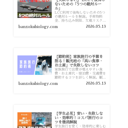
ないための「5つの絶対ルー
ル」
LCC利用で後悔しないための5つ
の絶対ルールを解説。手荷物料
金、持ち込み制限、欠航リスク、
時間厳守など、格安航空会社を利
2026.05.13
banzokubiology.com
用する前に知っておきたい注意点
を旅行者向けに詳しく紹介しま
す。
【節約術】家族旅行の予算を
削る！観光地の「高い食事・
お土産」で失敗しないコツ
家族旅行で出費が増えやすい食
費・お土産代・宿泊費・交通費を
節約するコツを詳しく解説。観光
地価格を避ける方法や、早割・ス
2026.05.13
banzokubiology.com
ーパー活用術、予算管理のポイン
トを紹介します。
【学生必見】安い・失敗しな
い・効率的！コスパ旅行のコ
ツを徹底解説
学生旅行を安く・効率的に楽しむ