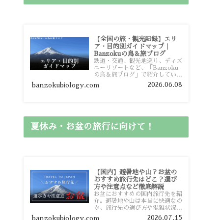
【全国の旅・観光記録】エリ
ア・目的別ガイドマップ｜
Banzokuの鳥＆旅ブログ
鉄道・交通、観光地巡り、ディズ
ニーリゾートなど、「Banzoku
の鳥＆旅ブログ」で紹介している
全国の旅行・観光記録をエリアや
2026.06.08
banzokubiology.com
目的別に整理しました。あなたが
行きたい場所の情報を、このガイ
ドマップからスムーズに見つけて
いただけます。
夏休み・お盆の旅行に向けて！
【国内】避暑地や山？お盆の
おすすめ旅行先はどこ？選び
方や注意点など徹底解説
お盆におすすめの国内旅行先を紹
介。避暑地や山は本当に快適なの
か、旅行先の選び方や混雑状況、
注意点、比較的混雑を避けやすい
2026.07.15
banzokubiology.com