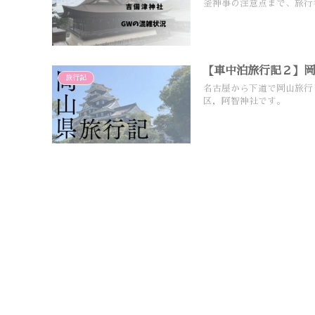
釜神事の注意点まで、旅行
【車中泊旅行記２】
旅行記
名古屋から下道で岡山旅行
区，阿智神社です。