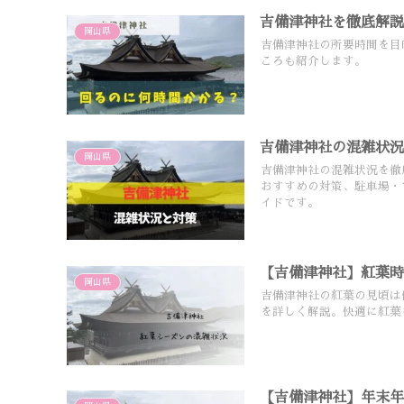
吉備津神社を徹底解説
岡山県
吉備津神社の所要時間を目
ころも紹介します。
吉備津神社の混雑状
岡山県
吉備津神社の混雑状況を徹
おすすめの対策、駐車場・
イドです。
【吉備津神社】紅葉
岡山県
吉備津神社の紅葉の見頃は
を詳しく解説。快適に紅葉
【吉備津神社】年末