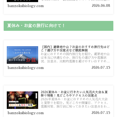
しました。あなたが行きたい場所の情報を、この
2026.06.08
banzokubiology.com
ガイドマップからスムーズに見つけていただけま
す。
夏休み・お盆の旅行に向けて！
【国内】避暑地や山？お盆のおすすめ旅行先はど
こ？選び方や注意点など徹底解説
お盆におすすめの国内旅行先を紹介。避暑地や山
は本当に快適なのか、旅行先の選び方や混雑状
況、注意点、比較的混雑を避けやすいおすすめス
ポットまで旅行前に役立つ情報を詳しく解説しま
2026.07.15
banzokubiology.com
す。
2026夏休み・お盆に行きたい人気花火大会＆夏
祭り特集！見どころやアクセスの注意点
2026年夏休み・お盆におすすめの人気花火大会
と夏祭りを紹介。見どころや開催日、アクセス、
混雑対策、旅行前に知っておきたい注意点をわか
りやすく解説します。
2026.07.15
banzokubiology.com