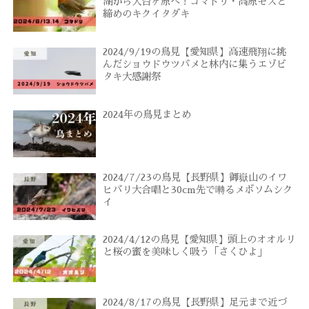
湖から大台ヶ原へ！コマドリ・高原モズと
締めのキクイタダキ
2024/9/19の鳥見【愛知県】高速飛翔に挑
んだショウドウツバメと林内に集うエゾビ
タキ大感謝祭
2024年の鳥見まとめ
2024/7/23の鳥見【長野県】御嶽山のイワ
ヒバリ大合唱と30cm先で囀るメボソムシク
イ
2024/4/12の鳥見【愛知県】頭上のオオルリ
と桜の蜜を美味しく吸う「さくひよ」
2024/8/17の鳥見【長野県】足元まで近づ