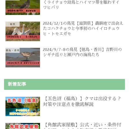
くライチョウ幼鳥とハイマツ帯を賑わすイ
ワヒバリ
2024/12/1の鳥見【滋賀県】農耕地で出会え
たコハクチョウと今季初のハイイロチュウ
ヒ・トモエガモ
2024/9/7-8の鳥見【徳島・香川】吉野川の
シギチ巡りと瀬戸内の海鳥たち
新着記事
【五色沼（福島）】クマは出没する？
対策や注意点を徹底解説
【角館武家屋敷】公式・近い・条件付