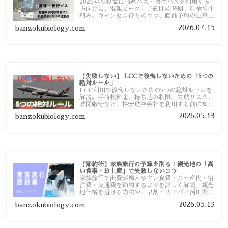
2026年のお盆に高速バス・夜行バスを利用する
方向けに、混雑ピーク、予約開始時期、料金の仕
組み、キャンセル待ちのコツ、直前予約の注意点
まで詳しく解説します。
2026.07.15
banzokubiology.com
【失敗しない】 LCCで後悔しないための「5つの
絶対ルール」
LCC利用で後悔しないための5つの絶対ルールを
解説。手荷物料金、持ち込み制限、欠航リスク、
時間厳守など、格安航空会社を利用する前に知っ
ておきたい注意点を旅行者向けに詳しく紹介しま
2026.05.13
banzokubiology.com
す。
【節約術】家族旅行の予算を削る！観光地の「高
い食事・お土産」で失敗しないコツ
家族旅行で出費が増えやすい食費・お土産代・宿
泊費・交通費を節約するコツを詳しく解説。観光
地価格を避ける方法や、早割・スーパー活用術、
予算管理のポイントを紹介します。
2026.05.13
banzokubiology.com