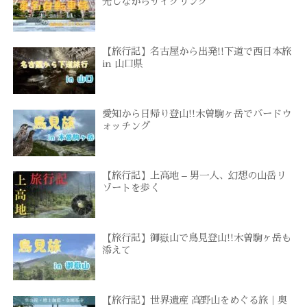
光しながらサイクリング
【旅行記】名古屋から出発!!下道で西日本旅
in 山口県
愛知から日帰り登山!!木曽駒ヶ岳でバードウ
ォッチング
【旅行記】上高地 – 男一人、幻想の山岳リ
ゾートを歩く
【旅行記】御嶽山で鳥見登山!!木曽駒ヶ岳も
添えて
【旅行記】世界遺産 高野山をめぐる旅｜奥