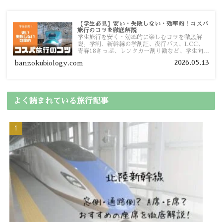
【学生必見】安い・失敗しない・効率的！コスパ
旅行のコツを徹底解説
学生旅行を安く・効率的に楽しむコツを徹底解
説。学割、新幹線の学割証、夜行バス、LCC、
青春18きっぷ、レンタカー割り勘など、学生向け
の節約旅行術を詳しく紹介します。
2026.05.13
banzokubiology.com
よく読まれている旅行記事