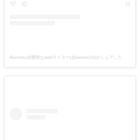
Banzoku@鷺師なwebライター(@sekisei24)がシェアした投稿