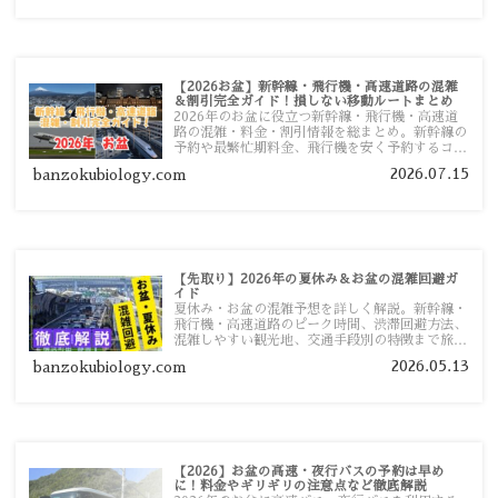
【2026お盆】新幹線・飛行機・高速道路の混雑
＆割引完全ガイド！損しない移動ルートまとめ
2026年のお盆に役立つ新幹線・飛行機・高速道
路の混雑・料金・割引情報を総まとめ。新幹線の
予約や最繁忙期料金、飛行機を安く予約するコ
ツ、高速道路の休日割引・深夜割引まで、損しな
2026.07.15
banzokubiology.com
い移動方法を分かりやすく解説します。
【先取り】2026年の夏休み＆お盆の混雑回避ガ
イド
夏休み・お盆の混雑予想を詳しく解説。新幹線・
飛行機・高速道路のピーク時間、渋滞回避方法、
混雑しやすい観光地、交通手段別の特徴まで旅行
者向けに分かりやすく紹介します。
2026.05.13
banzokubiology.com
【2026】お盆の高速・夜行バスの予約は早め
に！料金やギリギリの注意点など徹底解説