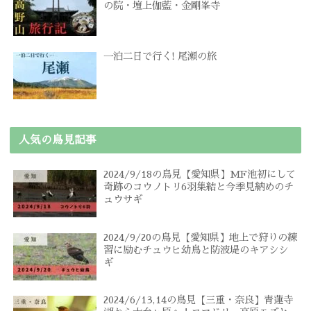
の院・壇上伽藍・金剛峯寺
一泊二日で行く! 尾瀬の旅
人気の鳥見記事
2024/9/18の鳥見【愛知県】MF池初にして
奇跡のコウノトリ6羽集結と今季見納めのチ
ュウサギ
2024/9/20の鳥見【愛知県】地上で狩りの練
習に励むチュウヒ幼鳥と防波堤のキアシシ
ギ
2024/6/13,14の鳥見【三重・奈良】青蓮寺