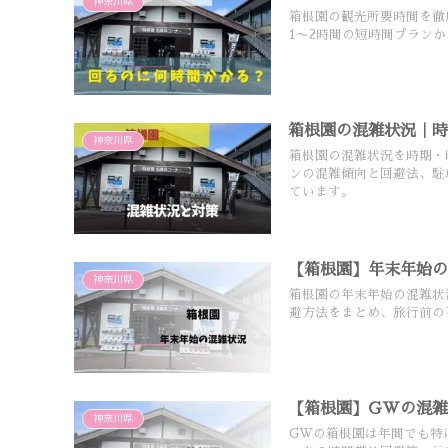
神奈川県
箱根園の観光所要時間を徹
1〜2時間の短時間プラン
箱根園の混雑状況｜
神奈川県
箱根園の混雑状況を時期・
ンの混雑傾向と回避法、駐
ています。
【箱根園】年末年始
神奈川県
箱根園の年末年始の混雑状
避方法をまとめ、旅行前の
【箱根園】GWの混
神奈川県
GWの箱根園は年間でも特