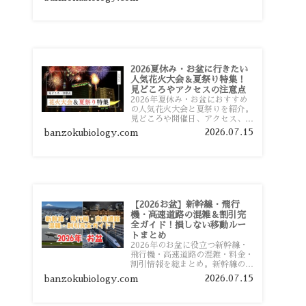
おすすめスポットまで旅行前に役
立つ情報を詳しく解説します。
2026夏休み・お盆に行きたい
人気花火大会＆夏祭り特集！
見どころやアクセスの注意点
2026年夏休み・お盆におすすめ
の人気花火大会と夏祭りを紹介。
見どころや開催日、アクセス、混
雑対策、旅行前に知っておきたい
2026.07.15
banzokubiology.com
注意点をわかりやすく解説しま
す。
【2026お盆】新幹線・飛行
機・高速道路の混雑＆割引完
全ガイド！損しない移動ルー
トまとめ
2026年のお盆に役立つ新幹線・
飛行機・高速道路の混雑・料金・
割引情報を総まとめ。新幹線の予
約や最繁忙期料金、飛行機を安く
2026.07.15
banzokubiology.com
予約するコツ、高速道路の休日割
引・深夜割引まで、損しない移動
方法を分かりやすく解説します。