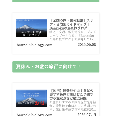
【全国の旅・観光記録】エリ
ア・目的別ガイドマップ｜
Banzokuの鳥＆旅ブログ
鉄道・交通、観光地巡り、ディズ
ニーリゾートなど、「Banzoku
の鳥＆旅ブログ」で紹介している
全国の旅行・観光記録をエリアや
2026.06.08
banzokubiology.com
目的別に整理しました。あなたが
行きたい場所の情報を、このガイ
ドマップからスムーズに見つけて
いただけます。
夏休み・お盆の旅行に向けて！
【国内】避暑地や山？お盆の
おすすめ旅行先はどこ？選び
方や注意点など徹底解説
お盆におすすめの国内旅行先を紹
介。避暑地や山は本当に快適なの
か、旅行先の選び方や混雑状況、
注意点、比較的混雑を避けやすい
2026.07.15
banzokubiology.com