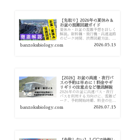
【先取り】2026年の夏休み＆
お盆の混雑回避ガイド
夏休み・お盆の混雑予想を詳しく
解説。新幹線・飛行機・高速道路
のピーク時間、渋滞回避方法、混
雑しやすい観光地、交通手段別の
2026.05.13
banzokubiology.com
特徴まで旅行者向けに分かりやす
く紹介します。
【2026】お盆の高速・夜行バ
スの予約は早めに！料金やギ
リギリの注意点など徹底解説
2026年のお盆に高速バス・夜行
バスを利用する方向けに、混雑ピ
ーク、予約開始時期、料金の仕組
み、キャンセル待ちのコツ、直前
2026.07.15
banzokubiology.com
予約の注意点まで詳しく解説しま
す。
【失敗しない】 LCCで後悔し