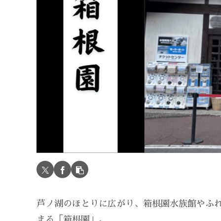
芦ノ湖のほとりに広がり、箱根園水族館やふ
まる「箱根園」。