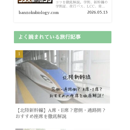
コツを徹底解説。学割、新幹線の
学割証、夜行バス、LCC、青春
18きっぷ、レンタカー割り勘な
2026.05.13
banzokubiology.com
ど、学生向けの節約旅行術を詳し
く紹介します。
よく読まれている旅行記事
【北陸新幹線】A席・E席？窓側・通路側？
おすすめ座席を徹底解説