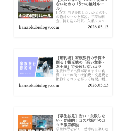
ないための「5つの絶対ルー
ル」
LCC利用で後悔しないための5つ
の絶対ルールを解説。手荷物料
金、持ち込み制限、欠航リスク、
時間厳守など、格安航空会社を利
2026.05.13
banzokubiology.com
用する前に知っておきたい注意点
を旅行者向けに詳しく紹介しま
す。
【節約術】家族旅行の予算を
削る！観光地の「高い食事・
お土産」で失敗しないコツ
家族旅行で出費が増えやすい食
費・お土産代・宿泊費・交通費を
節約するコツを詳しく解説。観光
地価格を避ける方法や、早割・ス
2026.05.13
banzokubiology.com
ーパー活用術、予算管理のポイン
トを紹介します。
【学生必見】安い・失敗しな
い・効率的！コスパ旅行のコ
ツを徹底解説
学生旅行を安く・効率的に楽しむ