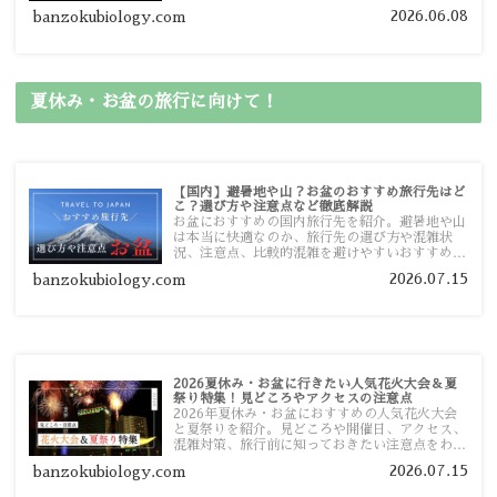
しました。あなたが行きたい場所の情報を、この
2026.06.08
banzokubiology.com
ガイドマップからスムーズに見つけていただけま
す。
夏休み・お盆の旅行に向けて！
【国内】避暑地や山？お盆のおすすめ旅行先はど
こ？選び方や注意点など徹底解説
お盆におすすめの国内旅行先を紹介。避暑地や山
は本当に快適なのか、旅行先の選び方や混雑状
況、注意点、比較的混雑を避けやすいおすすめス
ポットまで旅行前に役立つ情報を詳しく解説しま
2026.07.15
banzokubiology.com
す。
2026夏休み・お盆に行きたい人気花火大会＆夏
祭り特集！見どころやアクセスの注意点
2026年夏休み・お盆におすすめの人気花火大会
と夏祭りを紹介。見どころや開催日、アクセス、
混雑対策、旅行前に知っておきたい注意点をわか
りやすく解説します。
2026.07.15
banzokubiology.com