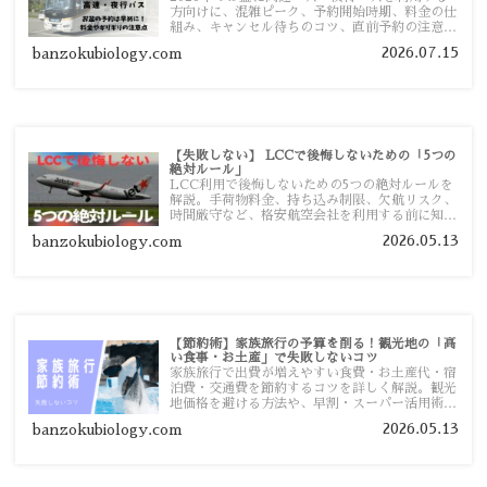
方向けに、混雑ピーク、予約開始時期、料金の仕
組み、キャンセル待ちのコツ、直前予約の注意点
まで詳しく解説します。
2026.07.15
banzokubiology.com
【失敗しない】 LCCで後悔しないための「5つの
絶対ルール」
LCC利用で後悔しないための5つの絶対ルールを
解説。手荷物料金、持ち込み制限、欠航リスク、
時間厳守など、格安航空会社を利用する前に知っ
ておきたい注意点を旅行者向けに詳しく紹介しま
2026.05.13
banzokubiology.com
す。
【節約術】家族旅行の予算を削る！観光地の「高
い食事・お土産」で失敗しないコツ
家族旅行で出費が増えやすい食費・お土産代・宿
泊費・交通費を節約するコツを詳しく解説。観光
地価格を避ける方法や、早割・スーパー活用術、
予算管理のポイントを紹介します。
2026.05.13
banzokubiology.com