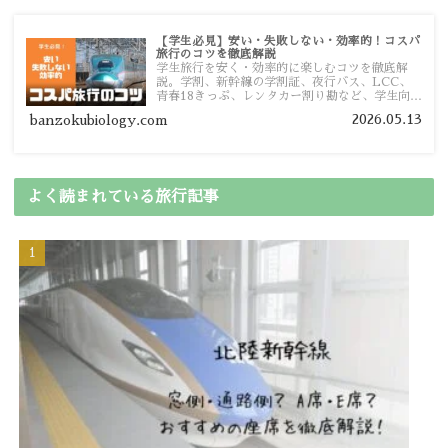
【学生必見】安い・失敗しない・効率的！コスパ
旅行のコツを徹底解説
学生旅行を安く・効率的に楽しむコツを徹底解
説。学割、新幹線の学割証、夜行バス、LCC、
青春18きっぷ、レンタカー割り勘など、学生向け
の節約旅行術を詳しく紹介します。
2026.05.13
banzokubiology.com
よく読まれている旅行記事