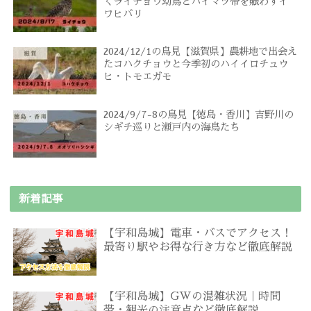
くライチョウ幼鳥とハイマツ帯を賑わすイ
ワヒバリ
2024/12/1の鳥見【滋賀県】農耕地で出会え
たコハクチョウと今季初のハイイロチュウ
ヒ・トモエガモ
2024/9/7-8の鳥見【徳島・香川】吉野川の
シギチ巡りと瀬戸内の海鳥たち
新着記事
【宇和島城】電車・バスでアクセス！
最寄り駅やお得な行き方など徹底解説
【宇和島城】GWの混雑状況｜時間
帯・観光の注意点など徹底解説