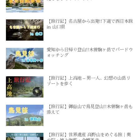
【旅行記】名古屋から出発!!下道で西日本旅
in 山口県
愛知から日帰り登山!!木曽駒ヶ岳でバードウ
ォッチング
【旅行記】上高地 – 男一人、幻想の山岳リ
ゾートを歩く
【旅行記】御嶽山で鳥見登山!!木曽駒ヶ岳も
添えて
【旅行記】世界遺産 高野山をめぐる旅｜奥