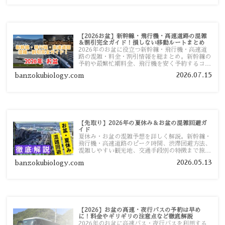
【2026お盆】新幹線・飛行機・高速道路の混雑
＆割引完全ガイド！損しない移動ルートまとめ
2026年のお盆に役立つ新幹線・飛行機・高速道
路の混雑・料金・割引情報を総まとめ。新幹線の
予約や最繁忙期料金、飛行機を安く予約するコ
ツ、高速道路の休日割引・深夜割引まで、損しな
2026.07.15
banzokubiology.com
い移動方法を分かりやすく解説します。
【先取り】2026年の夏休み＆お盆の混雑回避ガ
イド
夏休み・お盆の混雑予想を詳しく解説。新幹線・
飛行機・高速道路のピーク時間、渋滞回避方法、
混雑しやすい観光地、交通手段別の特徴まで旅行
者向けに分かりやすく紹介します。
2026.05.13
banzokubiology.com
【2026】お盆の高速・夜行バスの予約は早め
に！料金やギリギリの注意点など徹底解説
2026年のお盆に高速バス・夜行バスを利用する