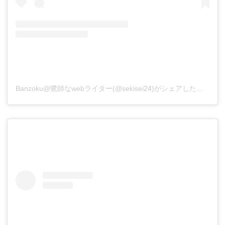
Banzoku@鷺師なwebライター(@sekisei24)がシェアした投稿