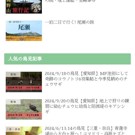
の院・壇上伽藍・金剛峯寺
一泊二日で行く! 尾瀬の旅
人気の鳥見記事
2024/9/18の鳥見【愛知県】MF池初にして
奇跡のコウノトリ6羽集結と今季見納めのチ
ュウサギ
2024/9/20の鳥見【愛知県】地上で狩りの練
習に励むチュウヒ幼鳥と防波堤のキアシシ
ギ
2024/6/13,14の鳥見【三重・奈良】青蓮寺
湖から大台ヶ原へ！コマドリ・高原モズと