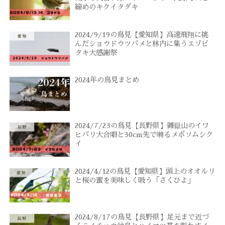
締めのキクイタダキ
2024/9/19の鳥見【愛知県】高速飛翔に挑
んだショウドウツバメと林内に集うエゾビ
タキ大感謝祭
2024年の鳥見まとめ
2024/7/23の鳥見【長野県】御嶽山のイワ
ヒバリ大合唱と30cm先で囀るメボソムシク
イ
2024/4/12の鳥見【愛知県】頭上のオオルリ
と桜の蜜を美味しく吸う「さくひよ」
2024/8/17の鳥見【長野県】足元まで近づ