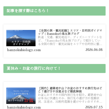
記事を探す際はこちら！
【全国の旅・観光記録】エリア・目的別ガイドマ
ップ｜Banzokuの鳥＆旅ブログ
鉄道・交通、観光地巡り、ディズニーリゾートな
ど、「Banzokuの鳥＆旅ブログ」で紹介してい
る全国の旅行・観光記録をエリアや目的別に整理
しました。あなたが行きたい場所の情報を、この
2026.06.08
banzokubiology.com
ガイドマップからスムーズに見つけていただけま
す。
夏休み・お盆の旅行に向けて！
【国内】避暑地や山？お盆のおすすめ旅行先はど
こ？選び方や注意点など徹底解説
お盆におすすめの国内旅行先を紹介。避暑地や山
は本当に快適なのか、旅行先の選び方や混雑状
況、注意点、比較的混雑を避けやすいおすすめス
ポットまで旅行前に役立つ情報を詳しく解説しま
2026.07.15
banzokubiology.com
す。