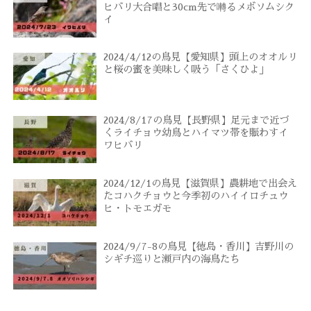
ヒバリ大合唱と30cm先で囀るメボソムシク
イ
2024/4/12の鳥見【愛知県】頭上のオオルリ
と桜の蜜を美味しく吸う「さくひよ」
2024/8/17の鳥見【長野県】足元まで近づ
くライチョウ幼鳥とハイマツ帯を賑わすイ
ワヒバリ
2024/12/1の鳥見【滋賀県】農耕地で出会え
たコハクチョウと今季初のハイイロチュウ
ヒ・トモエガモ
2024/9/7-8の鳥見【徳島・香川】吉野川の
シギチ巡りと瀬戸内の海鳥たち