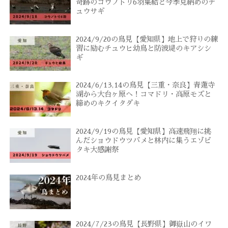
奇跡のコウノトリ6羽集結と今季見納めのチ
ュウサギ
2024/9/20の鳥見【愛知県】地上で狩りの練
習に励むチュウヒ幼鳥と防波堤のキアシシ
ギ
2024/6/13,14の鳥見【三重・奈良】青蓮寺
湖から大台ヶ原へ！コマドリ・高原モズと
締めのキクイタダキ
2024/9/19の鳥見【愛知県】高速飛翔に挑
んだショウドウツバメと林内に集うエゾビ
タキ大感謝祭
2024年の鳥見まとめ
2024/7/23の鳥見【長野県】御嶽山のイワ