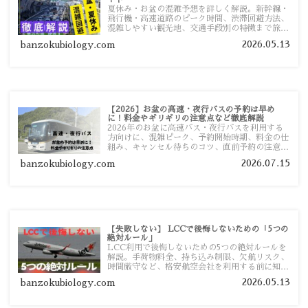
夏休み・お盆の混雑予想を詳しく解説。新幹線・
飛行機・高速道路のピーク時間、渋滞回避方法、
混雑しやすい観光地、交通手段別の特徴まで旅行
者向けに分かりやすく紹介します。
2026.05.13
banzokubiology.com
【2026】お盆の高速・夜行バスの予約は早め
に！料金やギリギリの注意点など徹底解説
2026年のお盆に高速バス・夜行バスを利用する
方向けに、混雑ピーク、予約開始時期、料金の仕
組み、キャンセル待ちのコツ、直前予約の注意点
まで詳しく解説します。
2026.07.15
banzokubiology.com
【失敗しない】 LCCで後悔しないための「5つの
絶対ルール」
LCC利用で後悔しないための5つの絶対ルールを
解説。手荷物料金、持ち込み制限、欠航リスク、
時間厳守など、格安航空会社を利用する前に知っ
ておきたい注意点を旅行者向けに詳しく紹介しま
2026.05.13
banzokubiology.com
す。