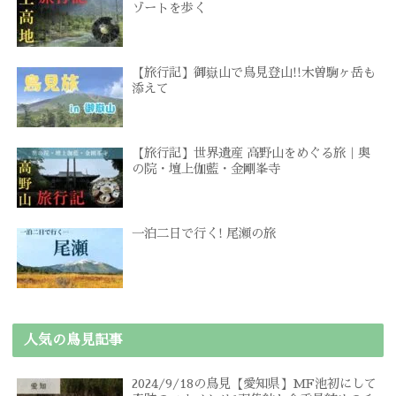
ゾートを歩く
【旅行記】御嶽山で鳥見登山!!木曽駒ヶ岳も
添えて
【旅行記】世界遺産 高野山をめぐる旅｜奥
の院・壇上伽藍・金剛峯寺
一泊二日で行く! 尾瀬の旅
人気の鳥見記事
2024/9/18の鳥見【愛知県】MF池初にして