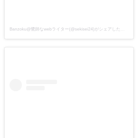
Banzoku@鷺師なwebライター(@sekisei24)がシェアした投稿