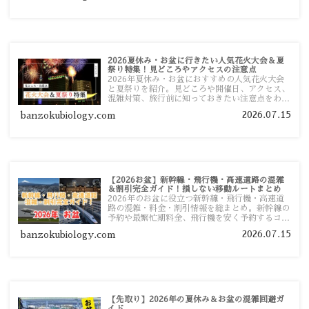
2026夏休み・お盆に行きたい人気花火大会＆夏
祭り特集！見どころやアクセスの注意点
2026年夏休み・お盆におすすめの人気花火大会
と夏祭りを紹介。見どころや開催日、アクセス、
混雑対策、旅行前に知っておきたい注意点をわか
りやすく解説します。
2026.07.15
banzokubiology.com
【2026お盆】新幹線・飛行機・高速道路の混雑
＆割引完全ガイド！損しない移動ルートまとめ
2026年のお盆に役立つ新幹線・飛行機・高速道
路の混雑・料金・割引情報を総まとめ。新幹線の
予約や最繁忙期料金、飛行機を安く予約するコ
ツ、高速道路の休日割引・深夜割引まで、損しな
2026.07.15
banzokubiology.com
い移動方法を分かりやすく解説します。
【先取り】2026年の夏休み＆お盆の混雑回避ガ
イド