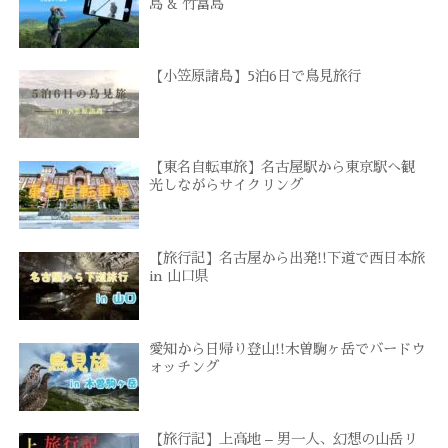
島 & 竹富島
【小笠原諸島】5泊6日で鳥見旅行
【東名自転車旅】名古屋駅から東京駅へ観
光しながらサイクリング
【旅行記】名古屋から出発!!下道で西日本旅
in 山口県
愛知から日帰り登山!!木曽駒ヶ岳でバードウ
ォッチング
【旅行記】上高地 – 男一人、幻想の山岳リ