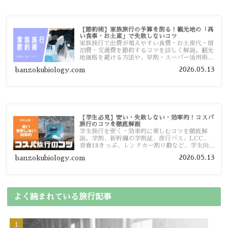
【節約術】家族旅行の予算を削る！観光地の「高
い食事・お土産」で失敗しないコツ
家族旅行で出費が増えやすい食費・お土産代・宿
泊費・交通費を節約するコツを詳しく解説。観光
地価格を避ける方法や、早割・スーパー活用術、
予算管理のポイントを紹介します。
2026.05.13
banzokubiology.com
【学生必見】安い・失敗しない・効率的！コスパ
旅行のコツを徹底解説
学生旅行を安く・効率的に楽しむコツを徹底解
説。学割、新幹線の学割証、夜行バス、LCC、
青春18きっぷ、レンタカー割り勘など、学生向け
の節約旅行術を詳しく紹介します。
2026.05.13
banzokubiology.com
よく読まれている旅行記事