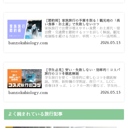
【節約術】家族旅行の予算を削る！観光地の「高
い食事・お土産」で失敗しないコツ
家族旅行で出費が増えやすい食費・お土産代・宿
泊費・交通費を節約するコツを詳しく解説。観光
地価格を避ける方法や、早割・スーパー活用術、
予算管理のポイントを紹介します。
2026.05.13
banzokubiology.com
【学生必見】安い・失敗しない・効率的！コスパ
旅行のコツを徹底解説
学生旅行を安く・効率的に楽しむコツを徹底解
説。学割、新幹線の学割証、夜行バス、LCC、
青春18きっぷ、レンタカー割り勘など、学生向け
の節約旅行術を詳しく紹介します。
2026.05.13
banzokubiology.com
よく読まれている旅行記事