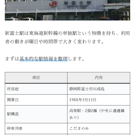
新富士駅は東海道新幹線の単独駅という特徴を持ち、利用
者の動きが曜日や時間帯で大きく変わります。
まずは
基本的な駅情報を整理
します。
項目
内容
所在地
静岡県富士市川成島
開業日
1988年3月13日
高架駅・2面2線（中央に通過線
駅構造
あり）
停車列車
こだまのみ