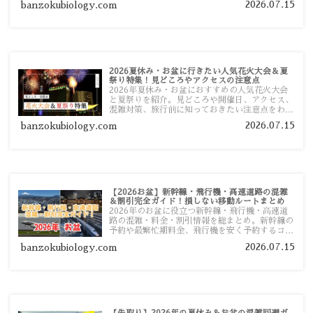
2026.07.15
banzokubiology.com
す。
2026夏休み・お盆に行きたい人気花火大会＆夏
祭り特集！見どころやアクセスの注意点
2026年夏休み・お盆におすすめの人気花火大会
と夏祭りを紹介。見どころや開催日、アクセス、
混雑対策、旅行前に知っておきたい注意点をわか
りやすく解説します。
2026.07.15
banzokubiology.com
【2026お盆】新幹線・飛行機・高速道路の混雑
＆割引完全ガイド！損しない移動ルートまとめ
2026年のお盆に役立つ新幹線・飛行機・高速道
路の混雑・料金・割引情報を総まとめ。新幹線の
予約や最繁忙期料金、飛行機を安く予約するコ
ツ、高速道路の休日割引・深夜割引まで、損しな
2026.07.15
banzokubiology.com
い移動方法を分かりやすく解説します。
【先取り】2026年の夏休み＆お盆の混雑回避ガ