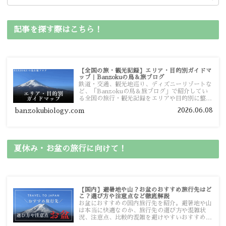
記事を探す際はこちら！
【全国の旅・観光記録】エリア・目的別ガイドマ
ップ｜Banzokuの鳥＆旅ブログ
鉄道・交通、観光地巡り、ディズニーリゾートな
ど、「Banzokuの鳥＆旅ブログ」で紹介してい
る全国の旅行・観光記録をエリアや目的別に整理
しました。あなたが行きたい場所の情報を、この
2026.06.08
banzokubiology.com
ガイドマップからスムーズに見つけていただけま
す。
夏休み・お盆の旅行に向けて！
【国内】避暑地や山？お盆のおすすめ旅行先はど
こ？選び方や注意点など徹底解説
お盆におすすめの国内旅行先を紹介。避暑地や山
は本当に快適なのか、旅行先の選び方や混雑状
況、注意点、比較的混雑を避けやすいおすすめス
ポットまで旅行前に役立つ情報を詳しく解説しま