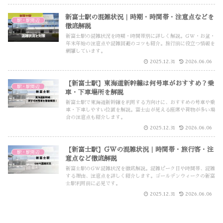
新富士駅の混雑状況｜時期・時間帯・注意点などを
駅・駅周辺
徹底解説
新富士駅の混雑状況を時期・時間帯別に詳しく解説。GW・お盆・
年末年始の注意点や混雑回避のコツも紹介。旅行前に役立つ情報を
網羅しています。
2025.12.31
2026.06.06
【新富士駅】東海道新幹線は何号車がおすすめ？乗
駅・駅周辺
車・下車場所を解説
新富士駅で東海道新幹線を利用する方向けに、おすすめの号車や乗
車・下車しやすい位置を解説。富士山が見える座席や荷物が多い場
合の注意点も紹介します。
2025.12.31
2026.06.06
【新富士駅】GWの混雑状況｜時間帯・旅行客・注
駅・駅周辺
意点など徹底解説
新富士駅のGW混雑状況を徹底解説。混雑ピーク日や時間帯、混雑
する理由、注意点を詳しく紹介します。ゴールデンウィークの新富
士駅利用前に必見です。
2025.12.31
2026.06.06