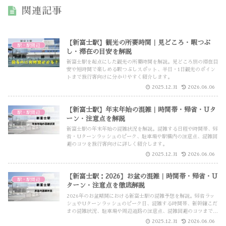
関連記事
【新富士駅】観光の所要時間｜見どころ・暇つぶ
駅・駅周辺
し・滞在の目安を解説
新富士駅を起点にした観光の所要時間を解説。見どころ別の滞在目
安や短時間で楽しめる暇つぶしスポット、半日・1日観光のポイン
トまで旅行客向けに分かりやすく紹介します。
2025.12.31
2026.06.06
【新富士駅】年末年始の混雑｜時間帯・帰省・Uタ
駅・駅周辺
ーン・注意点を解説
新富士駅の年末年始の混雑状況を解説。混雑する日程や時間帯、帰
省・Uターンラッシュのピーク、駐車場や駅構内の注意点、混雑回
避のコツを旅行客向けに詳しく紹介します。
2025.12.31
2026.06.06
【新富士駅：2026】お盆の混雑｜時間帯・帰省・U
駅・駅周辺
ターン・注意点を徹底解説
2026年のお盆期間における新富士駅の混雑予想を解説。帰省ラッ
シュやUターンラッシュのピーク日、混雑する時間帯、新幹線こだ
まの混雑状況、駐車場や周辺道路の注意点、混雑回避のコツまで詳
しく紹介します。
2025.12.31
2026.06.06