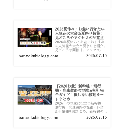
おすすめスポットまで旅行前に役
立つ情報を詳しく解説します。
2026夏休み・お盆に行きたい
人気花火大会＆夏祭り特集！
見どころやアクセスの注意点
2026年夏休み・お盆におすすめ
の人気花火大会と夏祭りを紹介。
見どころや開催日、アクセス、混
雑対策、旅行前に知っておきたい
2026.07.15
banzokubiology.com
注意点をわかりやすく解説しま
す。
【2026お盆】新幹線・飛行
機・高速道路の混雑＆割引完
全ガイド！損しない移動ルー
トまとめ
2026年のお盆に役立つ新幹線・
飛行機・高速道路の混雑・料金・
割引情報を総まとめ。新幹線の予
約や最繁忙期料金、飛行機を安く
2026.07.15
banzokubiology.com
予約するコツ、高速道路の休日割
引・深夜割引まで、損しない移動
方法を分かりやすく解説します。