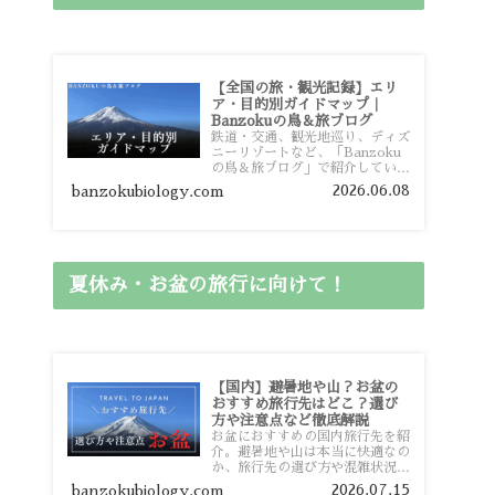
【全国の旅・観光記録】エリ
ア・目的別ガイドマップ｜
Banzokuの鳥＆旅ブログ
鉄道・交通、観光地巡り、ディズ
ニーリゾートなど、「Banzoku
の鳥＆旅ブログ」で紹介している
全国の旅行・観光記録をエリアや
2026.06.08
banzokubiology.com
目的別に整理しました。あなたが
行きたい場所の情報を、このガイ
ドマップからスムーズに見つけて
いただけます。
夏休み・お盆の旅行に向けて！
【国内】避暑地や山？お盆の
おすすめ旅行先はどこ？選び
方や注意点など徹底解説
お盆におすすめの国内旅行先を紹
介。避暑地や山は本当に快適なの
か、旅行先の選び方や混雑状況、
注意点、比較的混雑を避けやすい
2026.07.15
banzokubiology.com