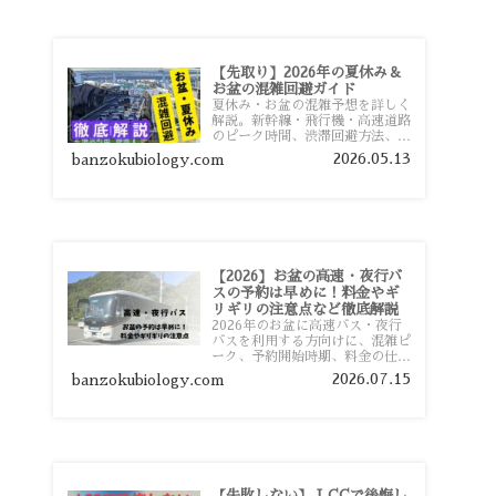
【先取り】2026年の夏休み＆
お盆の混雑回避ガイド
夏休み・お盆の混雑予想を詳しく
解説。新幹線・飛行機・高速道路
のピーク時間、渋滞回避方法、混
雑しやすい観光地、交通手段別の
2026.05.13
banzokubiology.com
特徴まで旅行者向けに分かりやす
く紹介します。
【2026】お盆の高速・夜行バ
スの予約は早めに！料金やギ
リギリの注意点など徹底解説
2026年のお盆に高速バス・夜行
バスを利用する方向けに、混雑ピ
ーク、予約開始時期、料金の仕組
み、キャンセル待ちのコツ、直前
2026.07.15
banzokubiology.com
予約の注意点まで詳しく解説しま
す。
【失敗しない】 LCCで後悔し