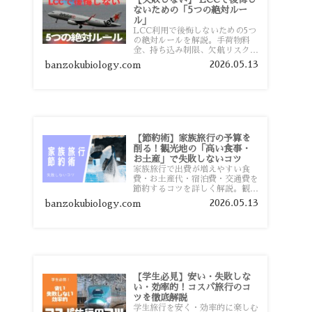
ないための「5つの絶対ルー
ル」
LCC利用で後悔しないための5つ
の絶対ルールを解説。手荷物料
金、持ち込み制限、欠航リスク、
時間厳守など、格安航空会社を利
2026.05.13
banzokubiology.com
用する前に知っておきたい注意点
を旅行者向けに詳しく紹介しま
す。
【節約術】家族旅行の予算を
削る！観光地の「高い食事・
お土産」で失敗しないコツ
家族旅行で出費が増えやすい食
費・お土産代・宿泊費・交通費を
節約するコツを詳しく解説。観光
地価格を避ける方法や、早割・ス
2026.05.13
banzokubiology.com
ーパー活用術、予算管理のポイン
トを紹介します。
【学生必見】安い・失敗しな
い・効率的！コスパ旅行のコ
ツを徹底解説
学生旅行を安く・効率的に楽しむ