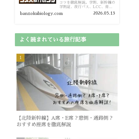
コツを徹底解説。学割、新幹線の
学割証、夜行バス、LCC、青春
18きっぷ、レンタカー割り勘な
2026.05.13
banzokubiology.com
ど、学生向けの節約旅行術を詳し
く紹介します。
よく読まれている旅行記事
【北陸新幹線】A席・E席？窓側・通路側？
おすすめ座席を徹底解説