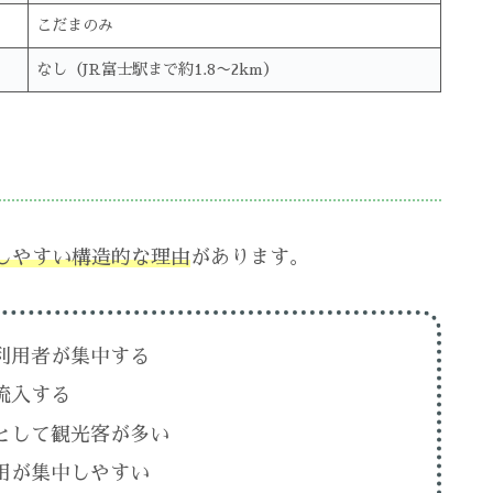
こだまのみ
なし（JR富士駅まで約1.8〜2km）
しやすい構造的な理由
があります。
利用者が集中する
流入する
として観光客が多い
用が集中しやすい