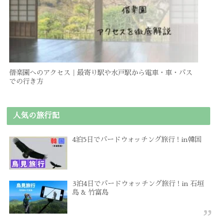
偕楽園へのアクセス｜最寄り駅や水戸駅から電車・車・バス
での行き方
人気の旅行記
4泊5日でバードウォッチング旅行 ! in韓国
3泊4日でバードウォッチング旅行 ! in 石垣
島 & 竹富島