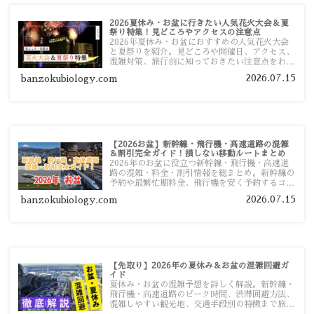
2026夏休み・お盆に行きたい人気花火大会＆夏
祭り特集！見どころやアクセスの注意点
2026年夏休み・お盆におすすめの人気花火大会
と夏祭りを紹介。見どころや開催日、アクセス、
混雑対策、旅行前に知っておきたい注意点をわか
りやすく解説します。
2026.07.15
banzokubiology.com
【2026お盆】新幹線・飛行機・高速道路の混雑
＆割引完全ガイド！損しない移動ルートまとめ
2026年のお盆に役立つ新幹線・飛行機・高速道
路の混雑・料金・割引情報を総まとめ。新幹線の
予約や最繁忙期料金、飛行機を安く予約するコ
ツ、高速道路の休日割引・深夜割引まで、損しな
2026.07.15
banzokubiology.com
い移動方法を分かりやすく解説します。
【先取り】2026年の夏休み＆お盆の混雑回避ガ
イド
夏休み・お盆の混雑予想を詳しく解説。新幹線・
飛行機・高速道路のピーク時間、渋滞回避方法、
混雑しやすい観光地、交通手段別の特徴まで旅行