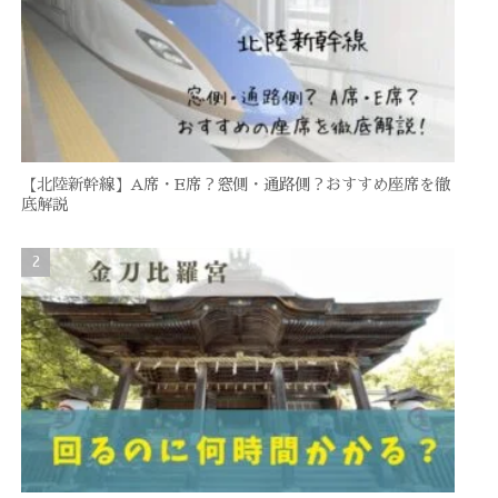
【北陸新幹線】A席・E席？窓側・通路側？おすすめ座席を徹
底解説