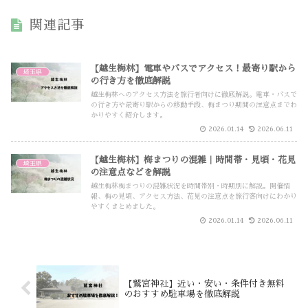
関連記事
【越生梅林】電車やバスでアクセス！最寄り駅から
埼玉県
の行き方を徹底解説
越生梅林へのアクセス方法を旅行者向けに徹底解説。電車・バスで
の行き方や最寄り駅からの移動手段、梅まつり期間の注意点までわ
かりやすく紹介します。
2026.01.14
2026.06.11
【越生梅林】梅まつりの混雑｜時間帯・見頃・花見
埼玉県
の注意点などを解説
越生梅林梅まつりの混雑状況を時間帯別・時期別に解説。開催情
報、梅の見頃、アクセス方法、花見の注意点を旅行客向けにわかり
やすくまとめました。
2026.01.14
2026.06.11
【鷲宮神社】近い・安い・条件付き無料
のおすすめ駐車場を徹底解説