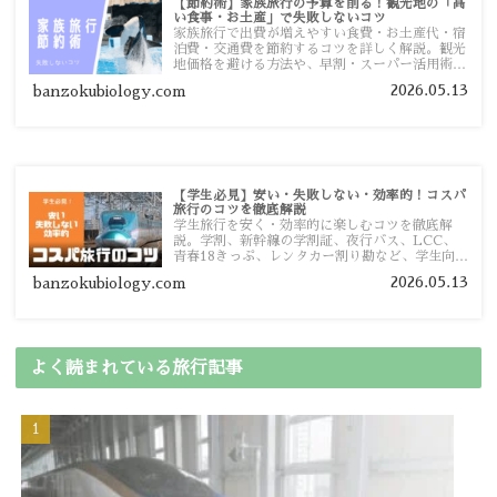
【節約術】家族旅行の予算を削る！観光地の「高
い食事・お土産」で失敗しないコツ
家族旅行で出費が増えやすい食費・お土産代・宿
泊費・交通費を節約するコツを詳しく解説。観光
地価格を避ける方法や、早割・スーパー活用術、
予算管理のポイントを紹介します。
2026.05.13
banzokubiology.com
【学生必見】安い・失敗しない・効率的！コスパ
旅行のコツを徹底解説
学生旅行を安く・効率的に楽しむコツを徹底解
説。学割、新幹線の学割証、夜行バス、LCC、
青春18きっぷ、レンタカー割り勘など、学生向け
の節約旅行術を詳しく紹介します。
2026.05.13
banzokubiology.com
よく読まれている旅行記事