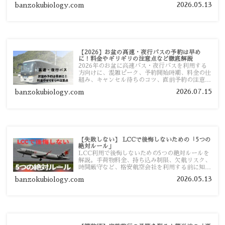
者向けに分かりやすく紹介します。
2026.05.13
banzokubiology.com
【2026】お盆の高速・夜行バスの予約は早め
に！料金やギリギリの注意点など徹底解説
2026年のお盆に高速バス・夜行バスを利用する
方向けに、混雑ピーク、予約開始時期、料金の仕
組み、キャンセル待ちのコツ、直前予約の注意点
まで詳しく解説します。
2026.07.15
banzokubiology.com
【失敗しない】 LCCで後悔しないための「5つの
絶対ルール」
LCC利用で後悔しないための5つの絶対ルールを
解説。手荷物料金、持ち込み制限、欠航リスク、
時間厳守など、格安航空会社を利用する前に知っ
ておきたい注意点を旅行者向けに詳しく紹介しま
2026.05.13
banzokubiology.com
す。