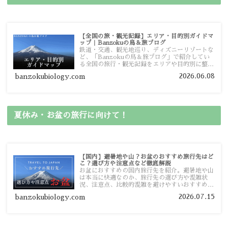
【全国の旅・観光記録】エリア・目的別ガイドマ
ップ｜Banzokuの鳥＆旅ブログ
鉄道・交通、観光地巡り、ディズニーリゾートな
ど、「Banzokuの鳥＆旅ブログ」で紹介してい
る全国の旅行・観光記録をエリアや目的別に整理
しました。あなたが行きたい場所の情報を、この
2026.06.08
banzokubiology.com
ガイドマップからスムーズに見つけていただけま
す。
夏休み・お盆の旅行に向けて！
【国内】避暑地や山？お盆のおすすめ旅行先はど
こ？選び方や注意点など徹底解説
お盆におすすめの国内旅行先を紹介。避暑地や山
は本当に快適なのか、旅行先の選び方や混雑状
況、注意点、比較的混雑を避けやすいおすすめス
ポットまで旅行前に役立つ情報を詳しく解説しま
2026.07.15
banzokubiology.com
す。