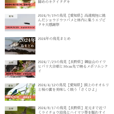
締めのキクイタダキ
2024/9/19の鳥見【愛知県】高速飛翔に挑
んだショウドウツバメと林内に集うエゾビ
タキ大感謝祭
2024年の鳥見まとめ
2024/7/23の鳥見【長野県】御嶽山のイワ
ヒバリ大合唱と30cm先で囀るメボソムシク
イ
2024/4/12の鳥見【愛知県】頭上のオオルリ
と桜の蜜を美味しく吸う「さくひよ」
2024/8/17の鳥見【長野県】足元まで近づ
くライチョウ幼鳥とハイマツ帯を賑わすイ