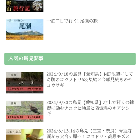
一泊二日で行く! 尾瀬の旅
人気の鳥見記事
2024/9/18の鳥見【愛知県】MF池初にして
奇跡のコウノトリ6羽集結と今季見納めのチ
ュウサギ
2024/9/20の鳥見【愛知県】地上で狩りの練
習に励むチュウヒ幼鳥と防波堤のキアシシ
ギ
2024/6/13,14の鳥見【三重・奈良】青蓮寺
湖から大台ヶ原へ！コマドリ・高原モズと