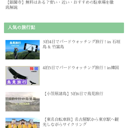
【銀閣寺】無料はある？安い・近い・おすすめの駐車場を徹
底解説
人気の旅行記
3泊4日でバードウォッチング旅行 ! in 石垣
島 & 竹富島
4泊5日でバードウォッチング旅行 ! in韓国
【小笠原諸島】5泊6日で鳥見旅行
【東名自転車旅】名古屋駅から東京駅へ観
光しながらサイクリング