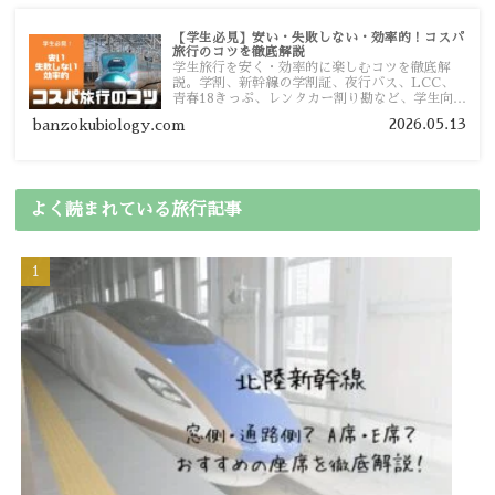
【学生必見】安い・失敗しない・効率的！コスパ
旅行のコツを徹底解説
学生旅行を安く・効率的に楽しむコツを徹底解
説。学割、新幹線の学割証、夜行バス、LCC、
青春18きっぷ、レンタカー割り勘など、学生向け
の節約旅行術を詳しく紹介します。
2026.05.13
banzokubiology.com
よく読まれている旅行記事