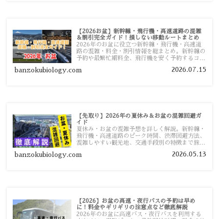
【2026お盆】新幹線・飛行機・高速道路の混雑
＆割引完全ガイド！損しない移動ルートまとめ
2026年のお盆に役立つ新幹線・飛行機・高速道
路の混雑・料金・割引情報を総まとめ。新幹線の
予約や最繁忙期料金、飛行機を安く予約するコ
ツ、高速道路の休日割引・深夜割引まで、損しな
2026.07.15
banzokubiology.com
い移動方法を分かりやすく解説します。
【先取り】2026年の夏休み＆お盆の混雑回避ガ
イド
夏休み・お盆の混雑予想を詳しく解説。新幹線・
飛行機・高速道路のピーク時間、渋滞回避方法、
混雑しやすい観光地、交通手段別の特徴まで旅行
者向けに分かりやすく紹介します。
2026.05.13
banzokubiology.com
【2026】お盆の高速・夜行バスの予約は早め
に！料金やギリギリの注意点など徹底解説
2026年のお盆に高速バス・夜行バスを利用する