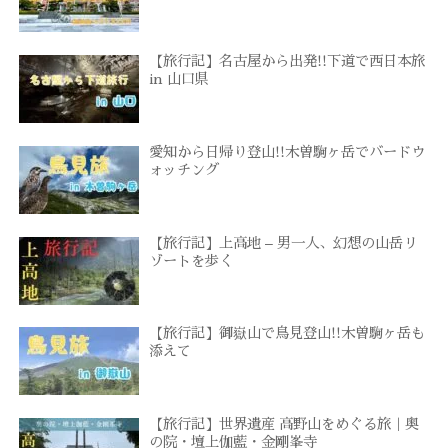
【旅行記】名古屋から出発!!下道で西日本旅
in 山口県
愛知から日帰り登山!!木曽駒ヶ岳でバードウ
ォッチング
【旅行記】上高地 – 男一人、幻想の山岳リ
ゾートを歩く
【旅行記】御嶽山で鳥見登山!!木曽駒ヶ岳も
添えて
【旅行記】世界遺産 高野山をめぐる旅｜奥
の院・壇上伽藍・金剛峯寺