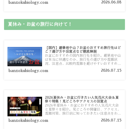
2026.06.08
banzokubiology.com
ガイドマップからスムーズに見つけていただけま
す。
夏休み・お盆の旅行に向けて！
【国内】避暑地や山？お盆のおすすめ旅行先はど
こ？選び方や注意点など徹底解説
お盆におすすめの国内旅行先を紹介。避暑地や山
は本当に快適なのか、旅行先の選び方や混雑状
況、注意点、比較的混雑を避けやすいおすすめス
ポットまで旅行前に役立つ情報を詳しく解説しま
2026.07.15
banzokubiology.com
す。
2026夏休み・お盆に行きたい人気花火大会＆夏
祭り特集！見どころやアクセスの注意点
2026年夏休み・お盆におすすめの人気花火大会
と夏祭りを紹介。見どころや開催日、アクセス、
混雑対策、旅行前に知っておきたい注意点をわか
りやすく解説します。
2026.07.15
banzokubiology.com