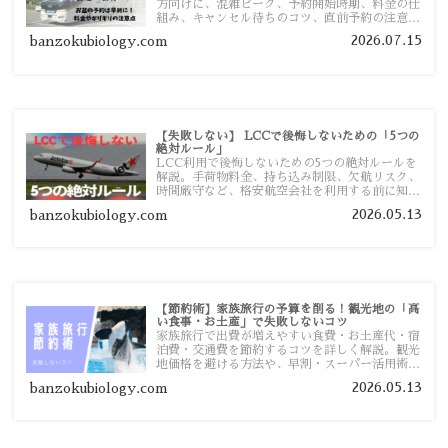
方向けに、混雑ピーク、予約開始時期、料金の仕
組み、キャンセル待ちのコツ、直前予約の注意点
まで詳しく解説します。
2026.07.15
banzokubiology.com
【失敗しない】 LCCで後悔しないための「5つの
絶対ルール」
LCC利用で後悔しないための5つの絶対ルールを
解説。手荷物料金、持ち込み制限、欠航リスク、
時間厳守など、格安航空会社を利用する前に知っ
ておきたい注意点を旅行者向けに詳しく紹介しま
2026.05.13
banzokubiology.com
す。
【節約術】家族旅行の予算を削る！観光地の「高
い食事・お土産」で失敗しないコツ
家族旅行で出費が増えやすい食費・お土産代・宿
泊費・交通費を節約するコツを詳しく解説。観光
地価格を避ける方法や、早割・スーパー活用術、
予算管理のポイントを紹介します。
2026.05.13
banzokubiology.com