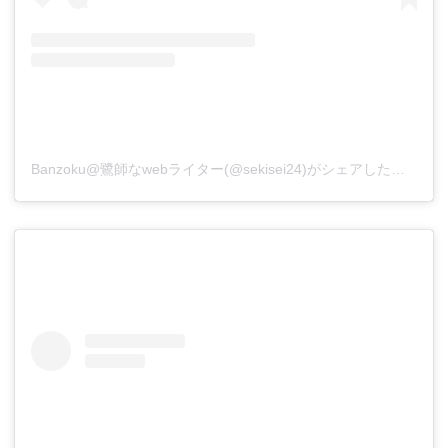
Banzoku@鷺師なwebライター(@sekisei24)がシェアした投稿