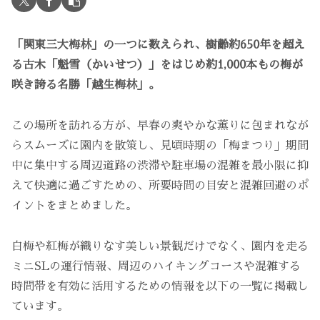
「関東三大梅林」の一つに数えられ、樹齢約650年を超え
る古木「魁雪（かいせつ）」をはじめ約1,000本もの梅が
咲き誇る名勝「越生梅林」。
この場所を訪れる方が、早春の爽やかな薫りに包まれなが
らスムーズに園内を散策し、見頃時期の「梅まつり」期間
中に集中する周辺道路の渋滞や駐車場の混雑を最小限に抑
えて快適に過ごすための、所要時間の目安と混雑回避のポ
イントをまとめました。
白梅や紅梅が織りなす美しい景観だけでなく、園内を走る
ミニSLの運行情報、周辺のハイキングコースや混雑する
時間帯を有効に活用するための情報を以下の一覧に掲載し
ています。