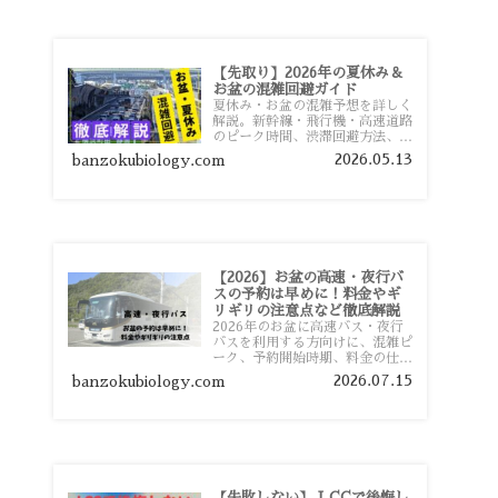
【先取り】2026年の夏休み＆
お盆の混雑回避ガイド
夏休み・お盆の混雑予想を詳しく
解説。新幹線・飛行機・高速道路
のピーク時間、渋滞回避方法、混
雑しやすい観光地、交通手段別の
2026.05.13
banzokubiology.com
特徴まで旅行者向けに分かりやす
く紹介します。
【2026】お盆の高速・夜行バ
スの予約は早めに！料金やギ
リギリの注意点など徹底解説
2026年のお盆に高速バス・夜行
バスを利用する方向けに、混雑ピ
ーク、予約開始時期、料金の仕組
み、キャンセル待ちのコツ、直前
2026.07.15
banzokubiology.com
予約の注意点まで詳しく解説しま
す。
【失敗しない】 LCCで後悔し