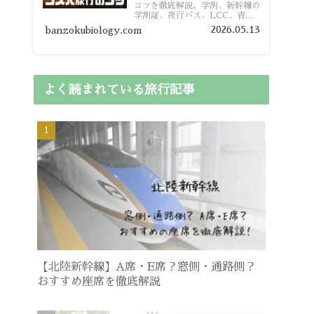
コツを徹底解説。学割、新幹線の
学割証、夜行バス、LCC、青春
18きっぷ、レンタカー割り勘な
2026.05.13
banzokubiology.com
ど、学生向けの節約旅行術を詳し
く紹介します。
よく読まれている旅行記事
【北陸新幹線】A席・E席？窓側・通路側？
おすすめ座席を徹底解説