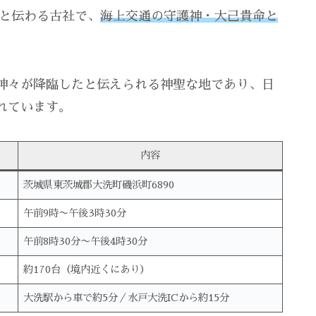
建と伝わる古社で、
海上交通の守護神・大己貴命と
神々が降臨したと伝えられる神聖な地であり、日
れています。
内容
茨城県東茨城郡大洗町磯浜町6890
午前9時〜午後3時30分
午前8時30分〜午後4時30分
約170台（境内近くにあり）
大洗駅から車で約5分／水戸大洗ICから約15分