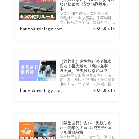
ないための「5つの絶対ルー
ル」
LCC利用で後悔しないための5つ
の絶対ルールを解説。手荷物料
金、持ち込み制限、欠航リスク、
時間厳守など、格安航空会社を利
2026.05.13
banzokubiology.com
用する前に知っておきたい注意点
を旅行者向けに詳しく紹介しま
す。
【節約術】家族旅行の予算を
削る！観光地の「高い食事・
お土産」で失敗しないコツ
家族旅行で出費が増えやすい食
費・お土産代・宿泊費・交通費を
節約するコツを詳しく解説。観光
地価格を避ける方法や、早割・ス
2026.05.13
banzokubiology.com
ーパー活用術、予算管理のポイン
トを紹介します。
【学生必見】安い・失敗しな
い・効率的！コスパ旅行のコ
ツを徹底解説
学生旅行を安く・効率的に楽しむ