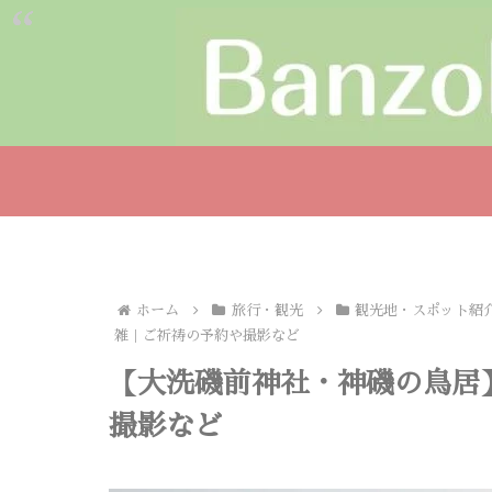
ホーム
旅行・観光
観光地・スポット紹
雑｜ご祈祷の予約や撮影など
【大洗磯前神社・神磯の鳥居
撮影など