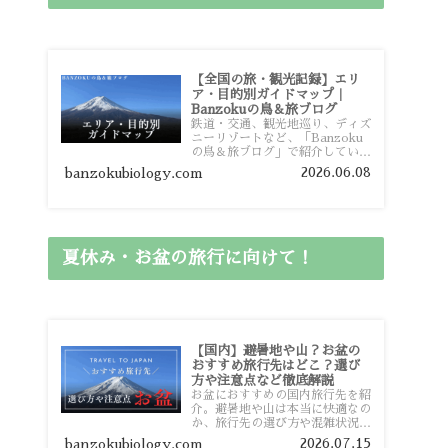
【全国の旅・観光記録】エリ
ア・目的別ガイドマップ｜
Banzokuの鳥＆旅ブログ
鉄道・交通、観光地巡り、ディズ
ニーリゾートなど、「Banzoku
の鳥＆旅ブログ」で紹介している
全国の旅行・観光記録をエリアや
2026.06.08
banzokubiology.com
目的別に整理しました。あなたが
行きたい場所の情報を、このガイ
ドマップからスムーズに見つけて
いただけます。
夏休み・お盆の旅行に向けて！
【国内】避暑地や山？お盆の
おすすめ旅行先はどこ？選び
方や注意点など徹底解説
お盆におすすめの国内旅行先を紹
介。避暑地や山は本当に快適なの
か、旅行先の選び方や混雑状況、
注意点、比較的混雑を避けやすい
2026.07.15
banzokubiology.com