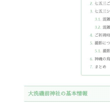
七五三
七五三
混
混
ご祈祷
撮影に
撮
神磯の
まとめ
大洗磯前神社の基本情報