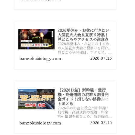
おすすめスポットまで旅行前に役
立つ情報を詳しく解説します。
2026夏休み・お盆に行きたい
人気花火大会＆夏祭り特集！
見どころやアクセスの注意点
2026年夏休み・お盆におすすめ
の人気花火大会と夏祭りを紹介。
見どころや開催日、アクセス、混
雑対策、旅行前に知っておきたい
2026.07.15
banzokubiology.com
注意点をわかりやすく解説しま
す。
【2026お盆】新幹線・飛行
機・高速道路の混雑＆割引完
全ガイド！損しない移動ルー
トまとめ
2026年のお盆に役立つ新幹線・
飛行機・高速道路の混雑・料金・
割引情報を総まとめ。新幹線の予
約や最繁忙期料金、飛行機を安く
2026.07.15
banzokubiology.com
予約するコツ、高速道路の休日割
引・深夜割引まで、損しない移動
方法を分かりやすく解説します。