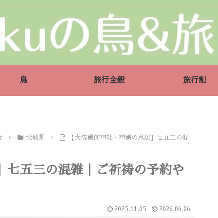
鳥
旅行全般
旅行記
介
茨城県
【大洗磯前神社・神磯の鳥居】七五三の混
】七五三の混雑｜ご祈祷の予約や
2025.11.05
2026.06.06