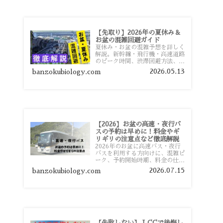
【先取り】2026年の夏休み＆
お盆の混雑回避ガイド
夏休み・お盆の混雑予想を詳しく
解説。新幹線・飛行機・高速道路
のピーク時間、渋滞回避方法、混
雑しやすい観光地、交通手段別の
2026.05.13
banzokubiology.com
特徴まで旅行者向けに分かりやす
く紹介します。
【2026】お盆の高速・夜行バ
スの予約は早めに！料金やギ
リギリの注意点など徹底解説
2026年のお盆に高速バス・夜行
バスを利用する方向けに、混雑ピ
ーク、予約開始時期、料金の仕組
み、キャンセル待ちのコツ、直前
2026.07.15
banzokubiology.com
予約の注意点まで詳しく解説しま
す。
【失敗しない】 LCCで後悔し