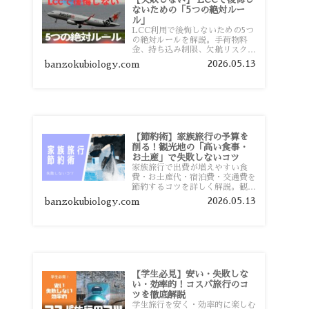
ないための「5つの絶対ルー
ル」
LCC利用で後悔しないための5つ
の絶対ルールを解説。手荷物料
金、持ち込み制限、欠航リスク、
時間厳守など、格安航空会社を利
2026.05.13
banzokubiology.com
用する前に知っておきたい注意点
を旅行者向けに詳しく紹介しま
す。
【節約術】家族旅行の予算を
削る！観光地の「高い食事・
お土産」で失敗しないコツ
家族旅行で出費が増えやすい食
費・お土産代・宿泊費・交通費を
節約するコツを詳しく解説。観光
地価格を避ける方法や、早割・ス
2026.05.13
banzokubiology.com
ーパー活用術、予算管理のポイン
トを紹介します。
【学生必見】安い・失敗しな
い・効率的！コスパ旅行のコ
ツを徹底解説
学生旅行を安く・効率的に楽しむ