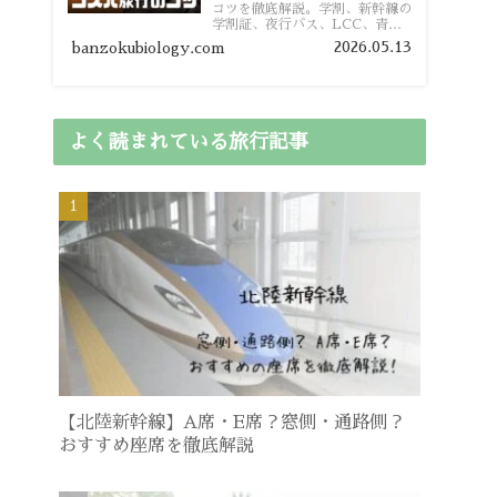
コツを徹底解説。学割、新幹線の
学割証、夜行バス、LCC、青春
18きっぷ、レンタカー割り勘な
2026.05.13
banzokubiology.com
ど、学生向けの節約旅行術を詳し
く紹介します。
よく読まれている旅行記事
【北陸新幹線】A席・E席？窓側・通路側？
おすすめ座席を徹底解説