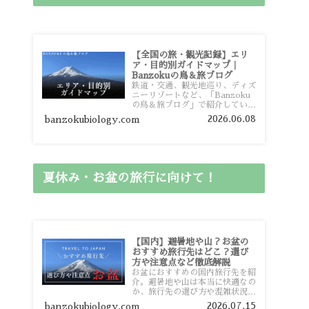
【全国の旅・観光記録】エリ
ア・目的別ガイドマップ｜
Banzokuの鳥＆旅ブログ
鉄道・交通、観光地巡り、ディズ
ニーリゾートなど、「Banzoku
の鳥＆旅ブログ」で紹介している
全国の旅行・観光記録をエリアや
2026.06.08
banzokubiology.com
目的別に整理しました。あなたが
行きたい場所の情報を、このガイ
ドマップからスムーズに見つけて
いただけます。
夏休み・お盆の旅行に向けて！
【国内】避暑地や山？お盆の
おすすめ旅行先はどこ？選び
方や注意点など徹底解説
お盆におすすめの国内旅行先を紹
介。避暑地や山は本当に快適なの
か、旅行先の選び方や混雑状況、
注意点、比較的混雑を避けやすい
2026.07.15
banzokubiology.com