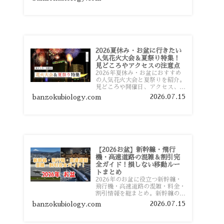
おすすめスポットまで旅行前に役
立つ情報を詳しく解説します。
2026夏休み・お盆に行きたい
人気花火大会＆夏祭り特集！
見どころやアクセスの注意点
2026年夏休み・お盆におすすめ
の人気花火大会と夏祭りを紹介。
見どころや開催日、アクセス、混
雑対策、旅行前に知っておきたい
2026.07.15
banzokubiology.com
注意点をわかりやすく解説しま
す。
【2026お盆】新幹線・飛行
機・高速道路の混雑＆割引完
全ガイド！損しない移動ルー
トまとめ
2026年のお盆に役立つ新幹線・
飛行機・高速道路の混雑・料金・
割引情報を総まとめ。新幹線の予
約や最繁忙期料金、飛行機を安く
2026.07.15
banzokubiology.com
予約するコツ、高速道路の休日割
引・深夜割引まで、損しない移動
方法を分かりやすく解説します。