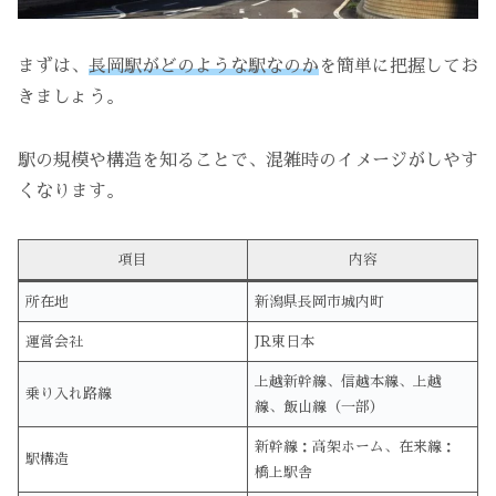
まずは、
長岡駅がどのような駅なのか
を簡単に把握してお
きましょう。
駅の規模や構造を知ることで、混雑時のイメージがしやす
くなります。
項目
内容
所在地
新潟県長岡市城内町
運営会社
JR東日本
上越新幹線、信越本線、上越
乗り入れ路線
線、飯山線（一部）
新幹線：高架ホーム、在来線：
駅構造
橋上駅舎