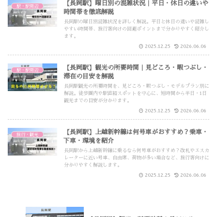
【長岡駅】曜日別の混雑状況｜平日・休日の違いや
駅・駅周辺
時間帯を徹底解説
長岡駅の曜日別混雑状況を詳しく解説。平日と休日の違いや混雑し
やすい時間帯、旅行客向けの回避ポイントまで分かりやすく紹介し
ます。
2025.12.25
2026.06.06
【長岡駅】観光の所要時間｜見どころ・暇つぶし・
駅・駅周辺
滞在の目安を解説
長岡駅観光の所要時間を、見どころ・暇つぶし・モデルプラン別に
解説。徒歩圏内や駅直結スポットを中心に、短時間から半日・1日
観光までの目安が分かります。
2025.12.25
2026.06.06
【長岡駅】上越新幹線は何号車がおすすめ？乗車・
旅行・観光
下車・環境を紹介
長岡駅から上越新幹線に乗るなら何号車がおすすめ？改札やエスカ
レーターに近い号車、自由席、荷物が多い場合など、旅行客向けに
分かりやすく解説します。
2025.12.25
2026.06.06