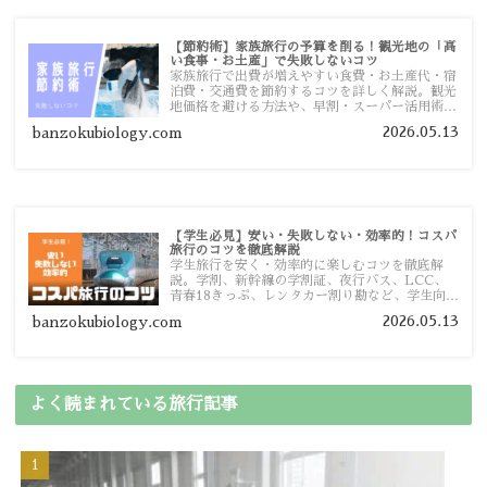
【節約術】家族旅行の予算を削る！観光地の「高
い食事・お土産」で失敗しないコツ
家族旅行で出費が増えやすい食費・お土産代・宿
泊費・交通費を節約するコツを詳しく解説。観光
地価格を避ける方法や、早割・スーパー活用術、
予算管理のポイントを紹介します。
2026.05.13
banzokubiology.com
【学生必見】安い・失敗しない・効率的！コスパ
旅行のコツを徹底解説
学生旅行を安く・効率的に楽しむコツを徹底解
説。学割、新幹線の学割証、夜行バス、LCC、
青春18きっぷ、レンタカー割り勘など、学生向け
の節約旅行術を詳しく紹介します。
2026.05.13
banzokubiology.com
よく読まれている旅行記事