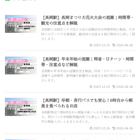
【長岡駅】長岡まつり大花火大会の混雑｜時間帯・
駅・駅周辺
観光の注意点を解説
長岡駅と長岡まつり大花火大会の混雑状況を時間帯別に解説。行き
帰りのピークや交通規制、観光時の注意点を旅行客向けに詳しく紹
介します。
2025.12.25
2026.06.06
【長岡駅】年末年始の混雑｜帰省・Uターン・時間
駅・駅周辺
帯・注意点など解説
長岡駅の年末年始の混雑状況を解説。帰省・Uターンのピーク日、
混雑する時間帯、新幹線や駅構内の注意点を旅行客向けに詳しく紹
介します。
2025.12.25
2026.06.06
【長岡駅】早朝・夜行バスでも安心！6時台から朝
駅・駅周辺
食を食べられるお店
長岡駅周辺で朝6時台から朝食が食べられるお店を旅行客向けに紹
介。夜行バスや早朝新幹線利用でも安心して使える駅直結・徒歩圏
内の朝食スポットをまとめました。
2025.12.26
2026.06.06