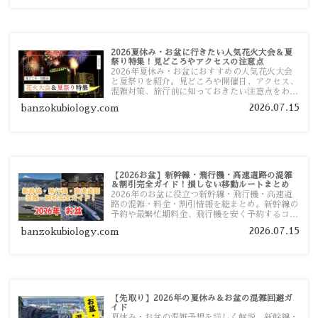
2026夏休み・お盆に行きたい人気花火大会＆夏
祭り特集！見どころやアクセスの注意点
2026年夏休み・お盆におすすめの人気花火大会
と夏祭りを紹介。見どころや開催日、アクセス、
混雑対策、旅行前に知っておきたい注意点をわか
りやすく解説します。
2026.07.15
banzokubiology.com
【2026お盆】新幹線・飛行機・高速道路の混雑
＆割引完全ガイド！損しない移動ルートまとめ
2026年のお盆に役立つ新幹線・飛行機・高速道
路の混雑・料金・割引情報を総まとめ。新幹線の
予約や最繁忙期料金、飛行機を安く予約するコ
ツ、高速道路の休日割引・深夜割引まで、損しな
2026.07.15
banzokubiology.com
い移動方法を分かりやすく解説します。
【先取り】2026年の夏休み＆お盆の混雑回避ガ
イド
夏休み・お盆の混雑予想を詳しく解説。新幹線・