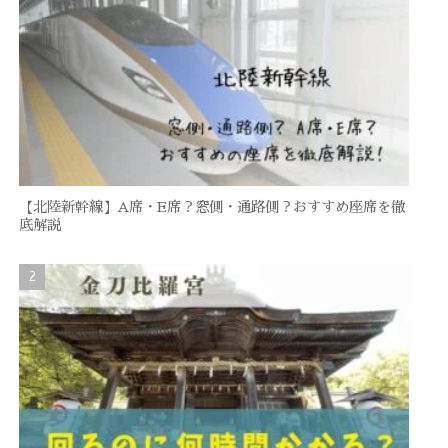
【北陸新幹線】A席・E席？窓側・通路側？おすすめ座席を徹
底解説