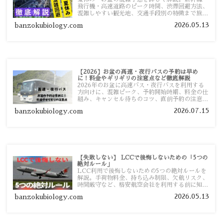
飛行機・高速道路のピーク時間、渋滞回避方法、
混雑しやすい観光地、交通手段別の特徴まで旅行
者向けに分かりやすく紹介します。
2026.05.13
banzokubiology.com
【2026】お盆の高速・夜行バスの予約は早め
に！料金やギリギリの注意点など徹底解説
2026年のお盆に高速バス・夜行バスを利用する
方向けに、混雑ピーク、予約開始時期、料金の仕
組み、キャンセル待ちのコツ、直前予約の注意点
まで詳しく解説します。
2026.07.15
banzokubiology.com
【失敗しない】 LCCで後悔しないための「5つの
絶対ルール」
LCC利用で後悔しないための5つの絶対ルールを
解説。手荷物料金、持ち込み制限、欠航リスク、
時間厳守など、格安航空会社を利用する前に知っ
ておきたい注意点を旅行者向けに詳しく紹介しま
2026.05.13
banzokubiology.com
す。