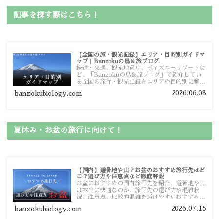
記事を探す際はこちら！
【全国の旅・観光記録】エリア・目的別ガイドマ
ップ｜Banzokuの鳥＆旅ブログ
鉄道・交通、観光地巡り、ディズニーリゾートな
ど、「Banzokuの鳥＆旅ブログ」で紹介してい
る全国の旅行・観光記録をエリアや目的別に整理
しました。あなたが行きたい場所の情報を、この
2026.06.08
banzokubiology.com
ガイドマップからスムーズに見つけていただけま
す。
夏休み・お盆の旅行に向けて！
【国内】避暑地や山？お盆のおすすめ旅行先はど
こ？選び方や注意点など徹底解説
お盆におすすめの国内旅行先を紹介。避暑地や山
は本当に快適なのか、旅行先の選び方や混雑状
況、注意点、比較的混雑を避けやすいおすすめス
ポットまで旅行前に役立つ情報を詳しく解説しま
2026.07.15
banzokubiology.com
す。