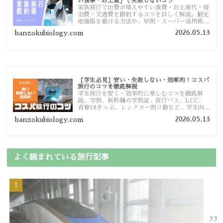
い食事・お土産」で失敗しないコツ
家族旅行で出費が増えやすい食費・お土産代・宿
泊費・交通費を節約するコツを詳しく解説。観光
地価格を避ける方法や、早割・スーパー活用術、
予算管理のポイントを紹介します。
2026.05.13
banzokubiology.com
【学生必見】安い・失敗しない・効率的！コスパ
旅行のコツを徹底解説
学生旅行を安く・効率的に楽しむコツを徹底解
説。学割、新幹線の学割証、夜行バス、LCC、
青春18きっぷ、レンタカー割り勘など、学生向け
の節約旅行術を詳しく紹介します。
2026.05.13
banzokubiology.com
よく読まれている旅行記事