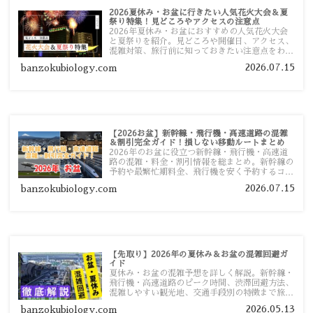
2026夏休み・お盆に行きたい人気花火大会＆夏
祭り特集！見どころやアクセスの注意点
2026年夏休み・お盆におすすめの人気花火大会
と夏祭りを紹介。見どころや開催日、アクセス、
混雑対策、旅行前に知っておきたい注意点をわか
りやすく解説します。
2026.07.15
banzokubiology.com
【2026お盆】新幹線・飛行機・高速道路の混雑
＆割引完全ガイド！損しない移動ルートまとめ
2026年のお盆に役立つ新幹線・飛行機・高速道
路の混雑・料金・割引情報を総まとめ。新幹線の
予約や最繁忙期料金、飛行機を安く予約するコ
ツ、高速道路の休日割引・深夜割引まで、損しな
2026.07.15
banzokubiology.com
い移動方法を分かりやすく解説します。
【先取り】2026年の夏休み＆お盆の混雑回避ガ
イド
夏休み・お盆の混雑予想を詳しく解説。新幹線・
飛行機・高速道路のピーク時間、渋滞回避方法、
混雑しやすい観光地、交通手段別の特徴まで旅行
者向けに分かりやすく紹介します。
2026.05.13
banzokubiology.com