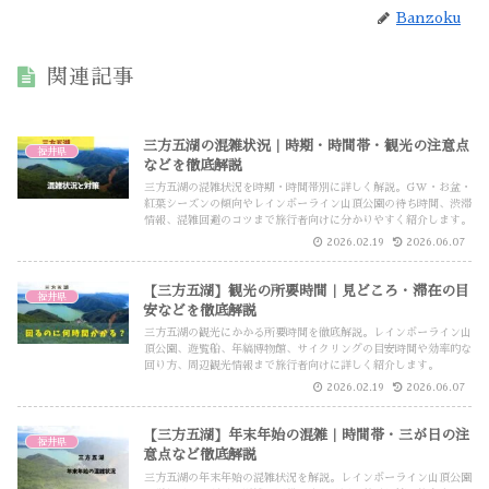
Banzoku
関連記事
三方五湖の混雑状況｜時期・時間帯・観光の注意点
福井県
などを徹底解説
三方五湖の混雑状況を時期・時間帯別に詳しく解説。GW・お盆・
紅葉シーズンの傾向やレインボーライン山頂公園の待ち時間、渋滞
情報、混雑回避のコツまで旅行者向けに分かりやすく紹介します。
2026.02.19
2026.06.07
【三方五湖】観光の所要時間｜見どころ・滞在の目
福井県
安などを徹底解説
三方五湖の観光にかかる所要時間を徹底解説。レインボーライン山
頂公園、遊覧船、年縞博物館、サイクリングの目安時間や効率的な
回り方、周辺観光情報まで旅行者向けに詳しく紹介します。
2026.02.19
2026.06.07
【三方五湖】年末年始の混雑｜時間帯・三が日の注
福井県
意点など徹底解説
三方五湖の年末年始の混雑状況を解説。レインボーライン山頂公園