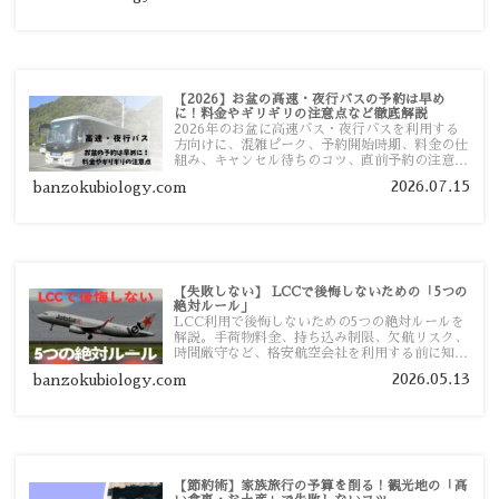
【2026】お盆の高速・夜行バスの予約は早め
に！料金やギリギリの注意点など徹底解説
2026年のお盆に高速バス・夜行バスを利用する
方向けに、混雑ピーク、予約開始時期、料金の仕
組み、キャンセル待ちのコツ、直前予約の注意点
まで詳しく解説します。
2026.07.15
banzokubiology.com
【失敗しない】 LCCで後悔しないための「5つの
絶対ルール」
LCC利用で後悔しないための5つの絶対ルールを
解説。手荷物料金、持ち込み制限、欠航リスク、
時間厳守など、格安航空会社を利用する前に知っ
ておきたい注意点を旅行者向けに詳しく紹介しま
2026.05.13
banzokubiology.com
す。
【節約術】家族旅行の予算を削る！観光地の「高