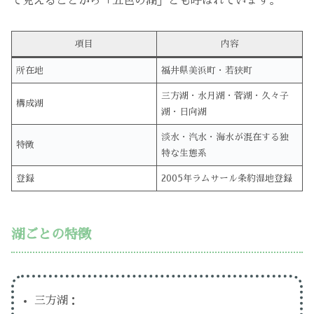
て見えることから「五色の湖」とも呼ばれています。
項目
内容
所在地
福井県美浜町・若狭町
三方湖・水月湖・菅湖・久々子
構成湖
湖・日向湖
淡水・汽水・海水が混在する独
特徴
特な生態系
登録
2005年ラムサール条約湿地登録
湖ごとの特徴
三方湖：