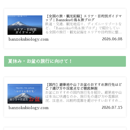
【全国の旅・観光記録】エリア・目的別ガイドマ
ップ｜Banzokuの鳥＆旅ブログ
鉄道・交通、観光地巡り、ディズニーリゾートな
ど、「Banzokuの鳥＆旅ブログ」で紹介してい
る全国の旅行・観光記録をエリアや目的別に整理
しました。あなたが行きたい場所の情報を、この
2026.06.08
banzokubiology.com
ガイドマップからスムーズに見つけていただけま
す。
夏休み・お盆の旅行に向けて！
【国内】避暑地や山？お盆のおすすめ旅行先はど
こ？選び方や注意点など徹底解説
お盆におすすめの国内旅行先を紹介。避暑地や山
は本当に快適なのか、旅行先の選び方や混雑状
況、注意点、比較的混雑を避けやすいおすすめス
ポットまで旅行前に役立つ情報を詳しく解説しま
2026.07.15
banzokubiology.com
す。