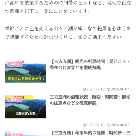
に湖畔を散策するための時間帯のヒントなど、現地で役立
つ情報を以下の一覧にまとめています。
季節ごとに色を変える山々と湖が織りなす絶景を心ゆくま
で堪能するための計画づくりに、ぜひご活用ください。
【三方五湖】観光の所要時間｜見どころ・
福井県
滞在の目安などを徹底解説
2026.02.19
2026.06.07
三方五湖の混雑状況｜時期・時間帯・観光
福井県
の注意点などを徹底解説
2026.02.19
2026.06.07
【三方五湖】年末年始の混雑｜時間帯・三
福井県