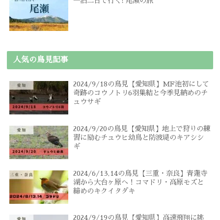
一泊二日で行く! 尾瀬の旅
人気の鳥見記事
2024/9/18の鳥見【愛知県】MF池初にして
奇跡のコウノトリ6羽集結と今季見納めのチ
ュウサギ
2024/9/20の鳥見【愛知県】地上で狩りの練
習に励むチュウヒ幼鳥と防波堤のキアシシ
ギ
2024/6/13,14の鳥見【三重・奈良】青蓮寺
湖から大台ヶ原へ！コマドリ・高原モズと
締めのキクイタダキ
2024/9/19の鳥見【愛知県】高速飛翔に挑