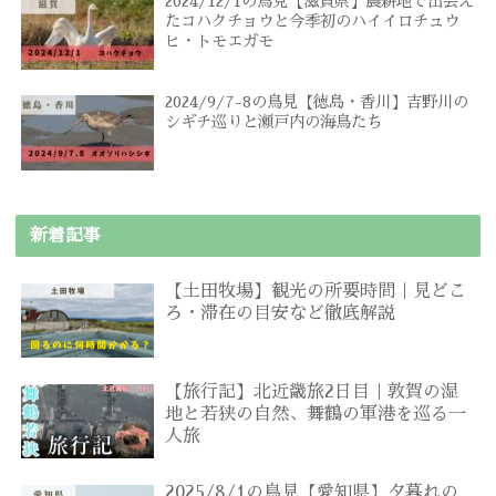
2024/12/1の鳥見【滋賀県】農耕地で出会え
たコハクチョウと今季初のハイイロチュウ
ヒ・トモエガモ
2024/9/7-8の鳥見【徳島・香川】吉野川の
シギチ巡りと瀬戸内の海鳥たち
新着記事
【土田牧場】観光の所要時間｜見どこ
ろ・滞在の目安など徹底解説
【旅行記】北近畿旅2日目｜敦賀の湿
地と若狭の自然、舞鶴の軍港を巡る一
人旅
2025/8/1の鳥見【愛知県】夕暮れの