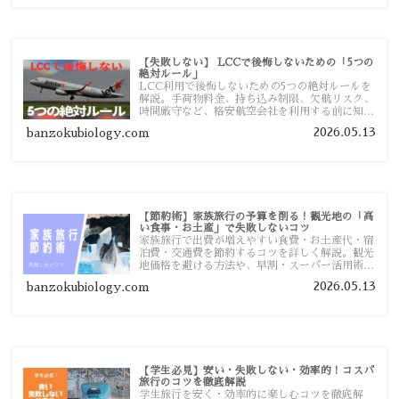
【失敗しない】 LCCで後悔しないための「5つの
絶対ルール」
LCC利用で後悔しないための5つの絶対ルールを
解説。手荷物料金、持ち込み制限、欠航リスク、
時間厳守など、格安航空会社を利用する前に知っ
ておきたい注意点を旅行者向けに詳しく紹介しま
2026.05.13
banzokubiology.com
す。
【節約術】家族旅行の予算を削る！観光地の「高
い食事・お土産」で失敗しないコツ
家族旅行で出費が増えやすい食費・お土産代・宿
泊費・交通費を節約するコツを詳しく解説。観光
地価格を避ける方法や、早割・スーパー活用術、
予算管理のポイントを紹介します。
2026.05.13
banzokubiology.com
【学生必見】安い・失敗しない・効率的！コスパ
旅行のコツを徹底解説
学生旅行を安く・効率的に楽しむコツを徹底解