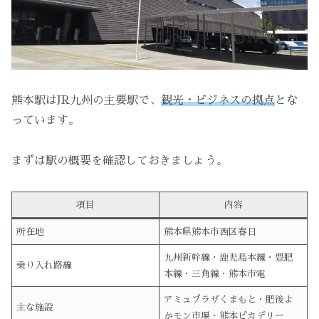
熊本駅はJR九州の主要駅で、
観光・ビジネスの拠点
とな
っています。
まずは駅の概要を確認しておきましょう。
項目
内容
所在地
熊本県熊本市西区春日
九州新幹線・鹿児島本線・豊肥
乗り入れ路線
本線・三角線・熊本市電
アミュプラザくまもと・肥後よ
主な施設
かモン市場・熊本ピカデリー