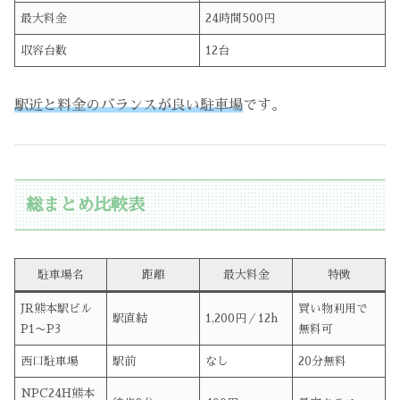
最大料金
24時間500円
収容台数
12台
駅近と料金のバランスが良い駐車場
です。
総まとめ比較表
駐車場名
距離
最大料金
特徴
JR熊本駅ビル
買い物利用で
駅直結
1,200円／12h
P1〜P3
無料可
西口駐車場
駅前
なし
20分無料
NPC24H熊本