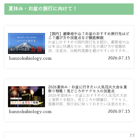
夏休み・お盆の旅行に向けて！
【国内】避暑地や山？お盆のおすすめ旅行先はど
こ？選び方や注意点など徹底解説
お盆におすすめの国内旅行先を紹介。避暑地や山
は本当に快適なのか、旅行先の選び方や混雑状
況、注意点、比較的混雑を避けやすいおすすめス
ポットまで旅行前に役立つ情報を詳しく解説しま
2026.07.15
banzokubiology.com
す。
2026夏休み・お盆に行きたい人気花火大会＆夏
祭り特集！見どころやアクセスの注意点
2026年夏休み・お盆におすすめの人気花火大会
と夏祭りを紹介。見どころや開催日、アクセス、
混雑対策、旅行前に知っておきたい注意点をわか
りやすく解説します。
2026.07.15
banzokubiology.com