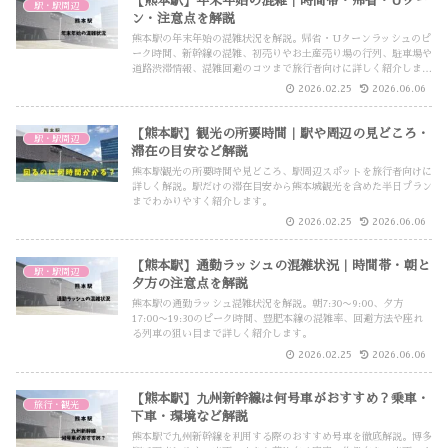
【熊本駅】年末年始の混雑｜時間帯・帰省・Uター
駅・駅周辺
ン・注意点を解説
熊本駅の年末年始の混雑状況を解説。帰省・Uターンラッシュのピ
ーク時間、新幹線の混雑、初売りやお土産売り場の行列、駐車場や
道路渋滞情報、混雑回避のコツまで旅行者向けに詳しく紹介しま
す。
2026.02.25
2026.06.06
【熊本駅】観光の所要時間｜駅や周辺の見どころ・
駅・駅周辺
滞在の目安など解説
熊本駅観光の所要時間や見どころ、駅周辺スポットを旅行者向けに
詳しく解説。駅だけの滞在目安から熊本城観光を含めた半日プラン
までわかりやすく紹介します。
2026.02.25
2026.06.06
【熊本駅】通勤ラッシュの混雑状況｜時間帯・朝と
駅・駅周辺
夕方の注意点を解説
熊本駅の通勤ラッシュ混雑状況を解説。朝7:30〜9:00、夕方
17:00〜19:30のピーク時間、豊肥本線の混雑率、回避方法や座れ
る列車の狙い目まで詳しく紹介します。
2026.02.25
2026.06.06
【熊本駅】九州新幹線は何号車がおすすめ？乗車・
旅行・観光
下車・環境など解説
熊本駅で九州新幹線を利用する際のおすすめ号車を徹底解説。博多