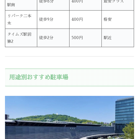
徒歩8分
400円
最安クラス
駅南
リパーク二本
徒歩9分
400円
格安
木
タイムズ駅前
徒歩2分
500円
駅近
第2
用途別おすすめ駐車場