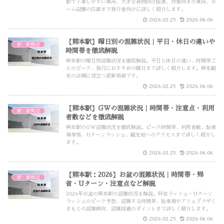
駅で下車しやすい車両、大きな荷物向け座席、作業向きの車両、ホ
ーム設備の位置まで旅行者向けに詳しく紹介します。
2026.02.25
2026.06.06
【熊本駅】曜日別の混雑状況｜平日・休日の違いや
駅・駅周辺
時間帯を徹底解説
熊本駅の曜日別混雑状況を徹底解説。平日と休日の違い、時間帯ご
とのピーク、旅行におすすめの曜日まで詳しく紹介します。熊本観
光の計画に役立つ最新情報です。
2026.02.25
2026.06.06
【熊本駅】GWの混雑状況｜時間帯・注意点・利用
駅・駅周辺
者数などを徹底解説
熊本駅のGW混雑状況を徹底解説。ピーク時間帯、利用者数、駐車
場事情、Uターンラッシュ、観光地へのアクセスまで詳しく紹介し
ます。
2026.02.25
2026.06.06
【熊本駅：2026】お盆の混雑状況｜時間帯・帰
駅・駅周辺
省・Uターン・注意点など解説
2026年お盆の熊本駅の混雑状況を解説。帰省ラッシュ・Uターン
ラッシュのピーク予想、混雑する時間帯、駐車場やアミュプラザく
まもとの混雑傾向、混雑回避のポイントまで詳しく紹介します。
2026.02.25
2026.06.06