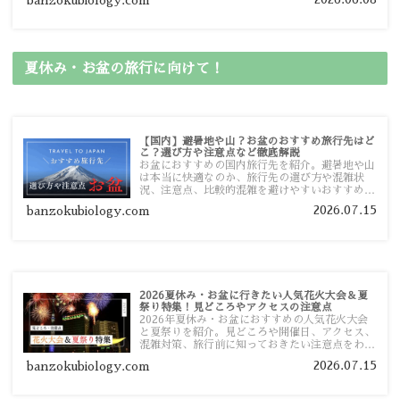
ガイドマップからスムーズに見つけていただけま
す。
夏休み・お盆の旅行に向けて！
【国内】避暑地や山？お盆のおすすめ旅行先はど
こ？選び方や注意点など徹底解説
お盆におすすめの国内旅行先を紹介。避暑地や山
は本当に快適なのか、旅行先の選び方や混雑状
況、注意点、比較的混雑を避けやすいおすすめス
ポットまで旅行前に役立つ情報を詳しく解説しま
2026.07.15
banzokubiology.com
す。
2026夏休み・お盆に行きたい人気花火大会＆夏
祭り特集！見どころやアクセスの注意点
2026年夏休み・お盆におすすめの人気花火大会
と夏祭りを紹介。見どころや開催日、アクセス、
混雑対策、旅行前に知っておきたい注意点をわか
りやすく解説します。
2026.07.15
banzokubiology.com