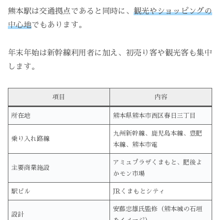
熊本駅は交通拠点であると同時に、
観光やショッピングの
中心地
でもあります。
年末年始は新幹線利用者に加え、初売り客や観光客も集中
します。
項目
内容
所在地
熊本県熊本市西区春日三丁目
九州新幹線、鹿児島本線、豊肥
乗り入れ路線
本線、熊本市電
アミュプラザくまもと、肥後よ
主要商業施設
かモン市場
駅ビル
JRくまもとシティ
安藤忠雄氏監修（熊本城の石垣
設計