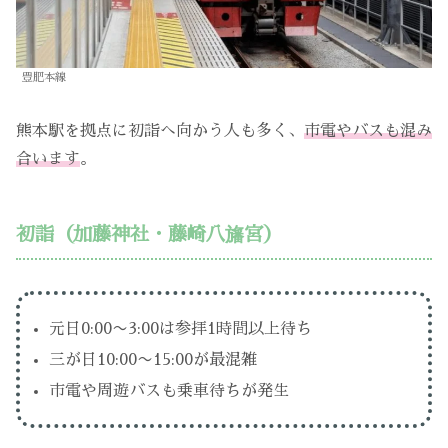
豊肥本線
熊本駅を拠点に初詣へ向かう人も多く、
市電やバスも混み
合います
。
初詣（加藤神社・藤崎八旛宮）
元日0:00〜3:00は参拝1時間以上待ち
三が日10:00〜15:00が最混雑
市電や周遊バスも乗車待ちが発生