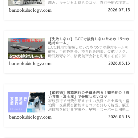
組み、キャンセル待ちのコツ、直前予約の注意点
まで詳しく解説します。
2026.07.15
banzokubiology.com
【失敗しない】 LCCで後悔しないための「5つの
絶対ルール」
LCC利用で後悔しないための5つの絶対ルールを
解説。手荷物料金、持ち込み制限、欠航リスク、
時間厳守など、格安航空会社を利用する前に知っ
ておきたい注意点を旅行者向けに詳しく紹介しま
2026.05.13
banzokubiology.com
す。
【節約術】家族旅行の予算を削る！観光地の「高
い食事・お土産」で失敗しないコツ
家族旅行で出費が増えやすい食費・お土産代・宿
泊費・交通費を節約するコツを詳しく解説。観光
地価格を避ける方法や、早割・スーパー活用術、
予算管理のポイントを紹介します。
2026.05.13
banzokubiology.com