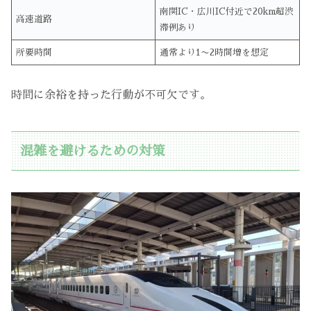
南関IC・広川IC付近で20km超渋
高速道路
滞例あり
所要時間
通常より1〜2時間増を想定
時間に余裕を持った行動が不可欠です。
混雑を避けるための対策