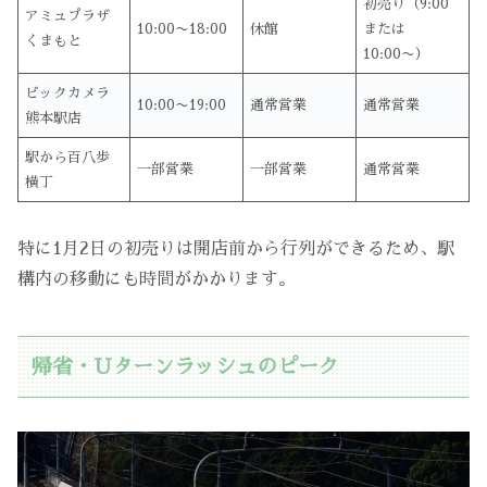
初売り（9:00
アミュプラザ
10:00〜18:00
休館
または
くまもと
10:00〜）
ビックカメラ
10:00〜19:00
通常営業
通常営業
熊本駅店
駅から百八歩
一部営業
一部営業
通常営業
横丁
特に1月2日の初売りは開店前から行列ができるため、駅
構内の移動にも時間がかかります。
帰省・Uターンラッシュのピーク