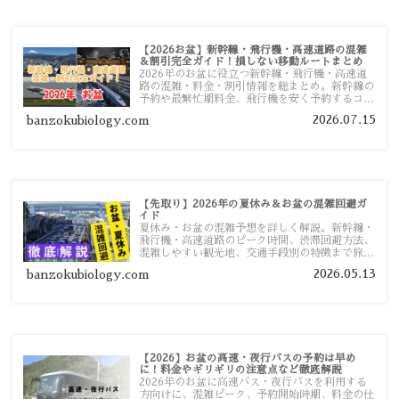
【2026お盆】新幹線・飛行機・高速道路の混雑
＆割引完全ガイド！損しない移動ルートまとめ
2026年のお盆に役立つ新幹線・飛行機・高速道
路の混雑・料金・割引情報を総まとめ。新幹線の
予約や最繁忙期料金、飛行機を安く予約するコ
ツ、高速道路の休日割引・深夜割引まで、損しな
2026.07.15
banzokubiology.com
い移動方法を分かりやすく解説します。
【先取り】2026年の夏休み＆お盆の混雑回避ガ
イド
夏休み・お盆の混雑予想を詳しく解説。新幹線・
飛行機・高速道路のピーク時間、渋滞回避方法、
混雑しやすい観光地、交通手段別の特徴まで旅行
者向けに分かりやすく紹介します。
2026.05.13
banzokubiology.com
【2026】お盆の高速・夜行バスの予約は早め
に！料金やギリギリの注意点など徹底解説
2026年のお盆に高速バス・夜行バスを利用する
方向けに、混雑ピーク、予約開始時期、料金の仕