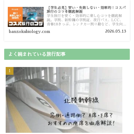
【学生必見】安い・失敗しない・効率的！コスパ
旅行のコツを徹底解説
学生旅行を安く・効率的に楽しむコツを徹底解
説。学割、新幹線の学割証、夜行バス、LCC、
青春18きっぷ、レンタカー割り勘など、学生向け
の節約旅行術を詳しく紹介します。
2026.05.13
banzokubiology.com
よく読まれている旅行記事