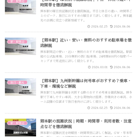
駅・駅周辺
時間帯を徹底解説
熊本駅の曜日別混雑状況を徹底解説。平日と休日の違い、時間帯ご
とのピーク、旅行におすすめの曜日まで詳しく紹介します。熊本観
光の計画に役立つ最新情報です。
2026.02.25
2026.06.06
【熊本駅】近い・安い・無料のおすすめ駐車場を徹
駅・駅周辺
底解説
熊本駅周辺の安い・近い・無料のおすすめ駐車場を徹底解説。駅直
結の公式駐車場、20分無料の西口駐車場、24時間400円の格安パー
キングまで用途別に詳しく紹介します。
2026.03.01
2026.06.06
【熊本駅】九州新幹線は何号車がおすすめ？乗車・
旅行・観光
下車・環境など解説
熊本駅で九州新幹線を利用する際のおすすめ号車を徹底解説。博多
駅で下車しやすい車両、大きな荷物向け座席、作業向きの車両、ホ
ーム設備の位置まで旅行者向けに詳しく紹介します。
2026.02.25
2026.06.06
熊本駅の混雑状況｜時期・時間帯・利用者数・注意
駅・駅周辺
点などを徹底解説
熊本駅の混雑状況を時期別・時間帯別に詳しく解説。GW・年末年