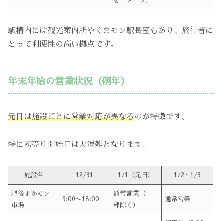
をイメージ）
駅構内には観光案内所やくまモン駅長室もあり、旅行者に
とって利便性の高い拠点です。
年末年始の営業状況（例年）
元日は施設ごとに営業対応が異なる
のが特徴です。
特に初売り開始日は大混雑となります。
施設名
12/31
1/1（元日）
1/2・1/3
肥後よかモン
通常営業（一
9:00〜18:00
通常営業
市場
部除く）