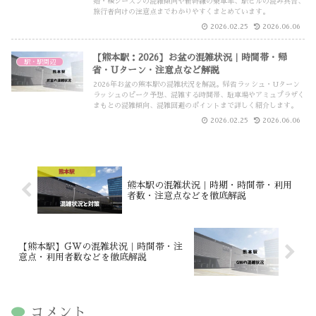
始・桜シーズンの混雑傾向や新幹線の乗車率、駅ビルの混み具合、
旅行者向けの注意点までわかりやすくまとめています。
2026.02.25
2026.06.06
【熊本駅：2026】お盆の混雑状況｜時間帯・帰
駅・駅周辺
省・Uターン・注意点など解説
2026年お盆の熊本駅の混雑状況を解説。帰省ラッシュ・Uターン
ラッシュのピーク予想、混雑する時間帯、駐車場やアミュプラザく
まもとの混雑傾向、混雑回避のポイントまで詳しく紹介します。
2026.02.25
2026.06.06
熊本駅の混雑状況｜時期・時間帯・利用
者数・注意点などを徹底解説
【熊本駅】GWの混雑状況｜時間帯・注
意点・利用者数などを徹底解説
コメント