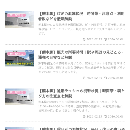
【熊本駅】GWの混雑状況｜時間帯・注意点・利用
駅・駅周辺
者数などを徹底解説
熊本駅のGW混雑状況を徹底解説。ピーク時間帯、利用者数、駐車
場事情、Uターンラッシュ、観光地へのアクセスまで詳しく紹介し
ます。
2026.02.25
2026.06.06
【熊本駅】観光の所要時間｜駅や周辺の見どころ・
駅・駅周辺
滞在の目安など解説
熊本駅観光の所要時間や見どころ、駅周辺スポットを旅行者向けに
詳しく解説。駅だけの滞在目安から熊本城観光を含めた半日プラン
までわかりやすく紹介します。
2026.02.25
2026.06.06
【熊本駅】通勤ラッシュの混雑状況｜時間帯・朝と
駅・駅周辺
夕方の注意点を解説
熊本駅の通勤ラッシュ混雑状況を解説。朝7:30〜9:00、夕方
17:00〜19:30のピーク時間、豊肥本線の混雑率、回避方法や座れ
る列車の狙い目まで詳しく紹介します。
2026.02.25
2026.06.06
【熊本駅】曜日別の混雑状況｜平日・休日の違いや