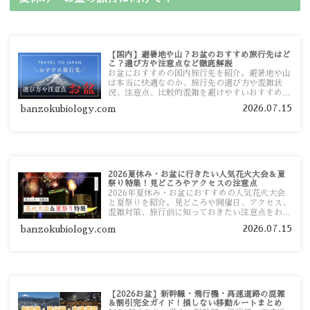
【国内】避暑地や山？お盆のおすすめ旅行先はど
こ？選び方や注意点など徹底解説
お盆におすすめの国内旅行先を紹介。避暑地や山
は本当に快適なのか、旅行先の選び方や混雑状
況、注意点、比較的混雑を避けやすいおすすめス
ポットまで旅行前に役立つ情報を詳しく解説しま
2026.07.15
banzokubiology.com
す。
2026夏休み・お盆に行きたい人気花火大会＆夏
祭り特集！見どころやアクセスの注意点
2026年夏休み・お盆におすすめの人気花火大会
と夏祭りを紹介。見どころや開催日、アクセス、
混雑対策、旅行前に知っておきたい注意点をわか
りやすく解説します。
2026.07.15
banzokubiology.com
【2026お盆】新幹線・飛行機・高速道路の混雑
＆割引完全ガイド！損しない移動ルートまとめ