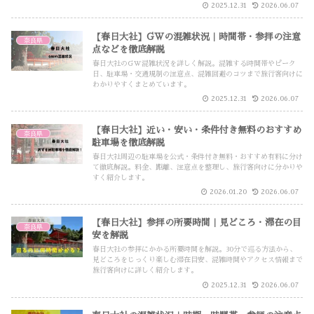
2025.12.31
2026.06.07
【春日大社】GWの混雑状況｜時間帯・参拝の注意
奈良県
点などを徹底解説
春日大社のGW混雑状況を詳しく解説。混雑する時間帯やピーク
日、駐車場・交通規制の注意点、混雑回避のコツまで旅行客向けに
わかりやすくまとめています。
2025.12.31
2026.06.07
【春日大社】近い・安い・条件付き無料のおすすめ
奈良県
駐車場を徹底解説
春日大社周辺の駐車場を公式・条件付き無料・おすすめ有料に分け
て徹底解説。料金、距離、注意点を整理し、旅行客向けに分かりや
すく紹介します。
2026.01.20
2026.06.07
【春日大社】参拝の所要時間｜見どころ・滞在の目
奈良県
安を解説
春日大社の参拝にかかる所要時間を解説。30分で巡る方法から、
見どころをじっくり楽しむ滞在目安、混雑時間やアクセス情報まで
旅行客向けに詳しく紹介します。
2025.12.31
2026.06.07