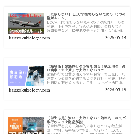
【失敗しない】 LCCで後悔しないための「5つの
絶対ルール」
LCC利用で後悔しないための5つの絶対ルールを
解説。手荷物料金、持ち込み制限、欠航リスク、
時間厳守など、格安航空会社を利用する前に知っ
ておきたい注意点を旅行者向けに詳しく紹介しま
2026.05.13
banzokubiology.com
す。
【節約術】家族旅行の予算を削る！観光地の「高
い食事・お土産」で失敗しないコツ
家族旅行で出費が増えやすい食費・お土産代・宿
泊費・交通費を節約するコツを詳しく解説。観光
地価格を避ける方法や、早割・スーパー活用術、
予算管理のポイントを紹介します。
2026.05.13
banzokubiology.com
【学生必見】安い・失敗しない・効率的！コスパ
旅行のコツを徹底解説
学生旅行を安く・効率的に楽しむコツを徹底解
説。学割、新幹線の学割証、夜行バス、LCC、