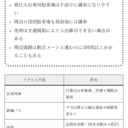
春日大社専用駐車場は午前中に満車になりやす
い
周辺の民間駐車場も昼前後には満車
夜間は交通規制により入出庫ができない場合が
ある
周辺道路は数百メートル進むのに1時間以上かか
ることもある
アクセス方法
状況
行事日は非推奨、渋滞と規制が
自家用車
深刻
夕方以降は大幅な遅延や経路変
路線バス
更あり
近鉄奈良駅・JR奈良駅から約25
徒歩