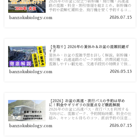
2026年のお盆に役立つ新幹線・飛行機・高速道
路の混雑・料金・割引情報を総まとめ。新幹線の
予約や最繁忙期料金、飛行機を安く予約するコ
ツ、高速道路の休日割引・深夜割引まで、損しな
2026.07.15
banzokubiology.com
い移動方法を分かりやすく解説します。
【先取り】2026年の夏休み＆お盆の混雑回避ガ
イド
夏休み・お盆の混雑予想を詳しく解説。新幹線・
飛行機・高速道路のピーク時間、渋滞回避方法、
混雑しやすい観光地、交通手段別の特徴まで旅行
者向けに分かりやすく紹介します。
2026.05.13
banzokubiology.com
【2026】お盆の高速・夜行バスの予約は早め
に！料金やギリギリの注意点など徹底解説
2026年のお盆に高速バス・夜行バスを利用する
方向けに、混雑ピーク、予約開始時期、料金の仕
組み、キャンセル待ちのコツ、直前予約の注意点
まで詳しく解説します。
2026.07.15
banzokubiology.com