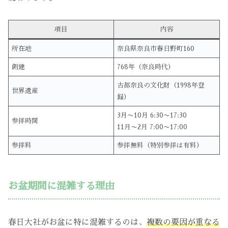
項目
内容
所在地
奈良県奈良市春日野町160
創建
768年（奈良時代）
古都奈良の文化財（1998年登
世界遺産
録）
3月〜10月 6:30〜17:30
参拝時間
11月〜2月 7:00〜17:00
参拝料
参拝無料（特別参拝は有料）
お盆期間に混雑する理由
春日大社がお盆に特に混雑するのは、
複数の要因が重なる