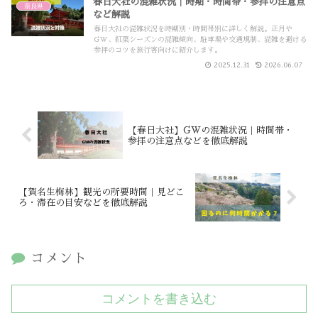
春日大社の混雑状況｜時期・時間帯・参拝の注意点
奈良県
など解説
春日大社の混雑状況を時期別・時間帯別に詳しく解説。正月や
GW、紅葉シーズンの混雑傾向、駐車場や交通規制、混雑を避ける
参拝のコツを旅行客向けに紹介します。
2025.12.31
2026.06.07
【春日大社】GWの混雑状況｜時間帯・
参拝の注意点などを徹底解説
【賀名生梅林】観光の所要時間｜見どこ
ろ・滞在の目安などを徹底解説
コメント
コメントを書き込む