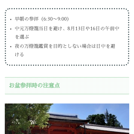
早朝の参拝（6:30〜9:00）
中元万燈籠当日を避け、8月13日や16日の午前中
を選ぶ
夜の万燈籠鑑賞を目的としない場合は日中を避
ける
お盆参拝時の注意点