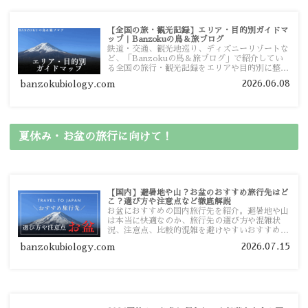
【全国の旅・観光記録】エリア・目的別ガイドマ
ップ｜Banzokuの鳥＆旅ブログ
鉄道・交通、観光地巡り、ディズニーリゾートな
ど、「Banzokuの鳥＆旅ブログ」で紹介してい
る全国の旅行・観光記録をエリアや目的別に整理
しました。あなたが行きたい場所の情報を、この
2026.06.08
banzokubiology.com
ガイドマップからスムーズに見つけていただけま
す。
夏休み・お盆の旅行に向けて！
【国内】避暑地や山？お盆のおすすめ旅行先はど
こ？選び方や注意点など徹底解説
お盆におすすめの国内旅行先を紹介。避暑地や山
は本当に快適なのか、旅行先の選び方や混雑状
況、注意点、比較的混雑を避けやすいおすすめス
ポットまで旅行前に役立つ情報を詳しく解説しま
2026.07.15
banzokubiology.com
す。