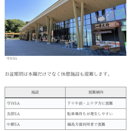
守谷SA
お盆期間は本線だけでなく休憩施設も混雑します。
施設
混雑傾向
守谷SA
下り午前・上り夕方に混雑
友部SA
駐車場待ちが発生しやすい
中郷SA
福島方面利用者で混雑