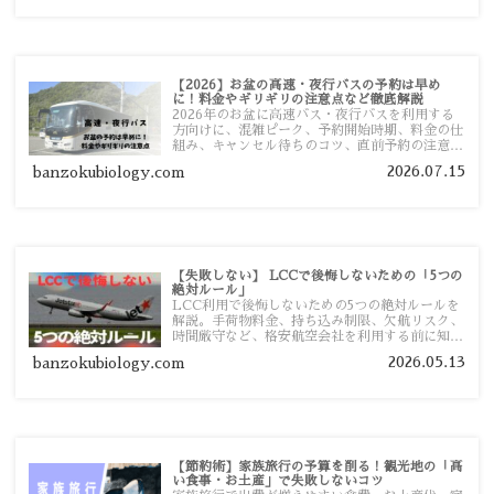
【2026】お盆の高速・夜行バスの予約は早め
に！料金やギリギリの注意点など徹底解説
2026年のお盆に高速バス・夜行バスを利用する
方向けに、混雑ピーク、予約開始時期、料金の仕
組み、キャンセル待ちのコツ、直前予約の注意点
まで詳しく解説します。
2026.07.15
banzokubiology.com
【失敗しない】 LCCで後悔しないための「5つの
絶対ルール」
LCC利用で後悔しないための5つの絶対ルールを
解説。手荷物料金、持ち込み制限、欠航リスク、
時間厳守など、格安航空会社を利用する前に知っ
ておきたい注意点を旅行者向けに詳しく紹介しま
2026.05.13
banzokubiology.com
す。
【節約術】家族旅行の予算を削る！観光地の「高
い食事・お土産」で失敗しないコツ