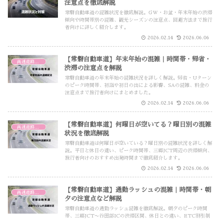
注意点を徹底解説
常磐自動車道の混雑状況を徹底解説。GW・お盆・年末年始の渋滞
傾向や時間帯別の混雑、観光シーズンの注意点、回避方法まで旅行
者向けに詳しく紹介します。
2026.02.14
2026.06.06
【常磐自動車道】年末年始の混雑｜時間帯・帰省・
高速道路・高速バス
渋滞の注意点を解説
常磐自動車道の年末年始の混雑状況を詳しく解説。帰省・Uターン
のピーク時間帯、初詣や初日の出による影響、SAの混雑、料金の
注意点まで旅行者向けにまとめました。
2026.02.14
2026.06.06
【常磐自動車道】何曜日が空いてる？曜日別の混雑
高速道路・高速バス
状況を徹底解説
常磐自動車道は何曜日が空いている？曜日別の混雑状況を詳しく解
説。平日と休日の違い、ピーク時間帯、三郷JCT周辺の渋滞傾向、
旅行者向けのおすすめ出発時間まで徹底紹介します。
2026.02.14
2026.06.06
【常磐自動車道】通勤ラッシュの混雑｜時間帯・朝
高速道路・高速バス
夕の注意点など解説
常磐自動車道の通勤ラッシュ混雑を徹底解説。朝夕のピーク時間
帯、三郷JCT〜谷田部ICの渋滞区間、休日との違い、ETC割引制