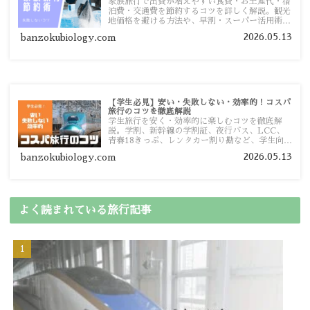
家族旅行で出費が増えやすい食費・お土産代・宿
泊費・交通費を節約するコツを詳しく解説。観光
地価格を避ける方法や、早割・スーパー活用術、
予算管理のポイントを紹介します。
2026.05.13
banzokubiology.com
【学生必見】安い・失敗しない・効率的！コスパ
旅行のコツを徹底解説
学生旅行を安く・効率的に楽しむコツを徹底解
説。学割、新幹線の学割証、夜行バス、LCC、
青春18きっぷ、レンタカー割り勘など、学生向け
の節約旅行術を詳しく紹介します。
2026.05.13
banzokubiology.com
よく読まれている旅行記事