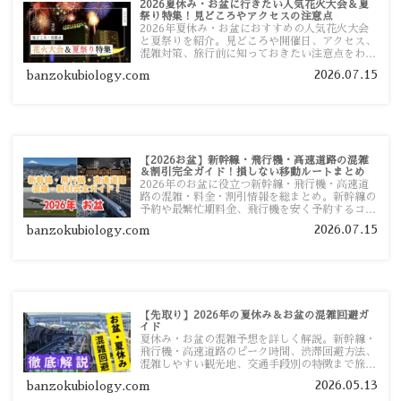
2026夏休み・お盆に行きたい人気花火大会＆夏
祭り特集！見どころやアクセスの注意点
2026年夏休み・お盆におすすめの人気花火大会
と夏祭りを紹介。見どころや開催日、アクセス、
混雑対策、旅行前に知っておきたい注意点をわか
りやすく解説します。
2026.07.15
banzokubiology.com
【2026お盆】新幹線・飛行機・高速道路の混雑
＆割引完全ガイド！損しない移動ルートまとめ
2026年のお盆に役立つ新幹線・飛行機・高速道
路の混雑・料金・割引情報を総まとめ。新幹線の
予約や最繁忙期料金、飛行機を安く予約するコ
ツ、高速道路の休日割引・深夜割引まで、損しな
2026.07.15
banzokubiology.com
い移動方法を分かりやすく解説します。
【先取り】2026年の夏休み＆お盆の混雑回避ガ
イド
夏休み・お盆の混雑予想を詳しく解説。新幹線・
飛行機・高速道路のピーク時間、渋滞回避方法、
混雑しやすい観光地、交通手段別の特徴まで旅行
者向けに分かりやすく紹介します。
2026.05.13
banzokubiology.com