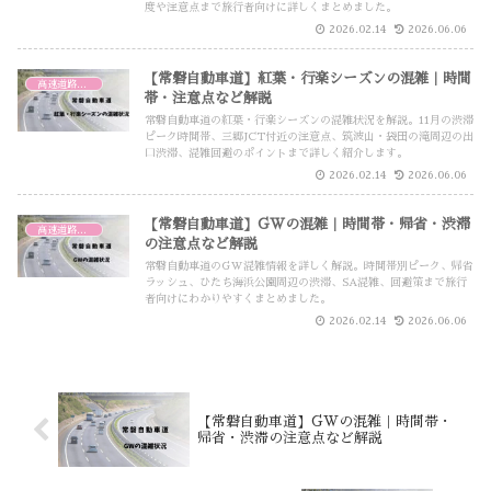
度や注意点まで旅行者向けに詳しくまとめました。
2026.02.14
2026.06.06
【常磐自動車道】紅葉・行楽シーズンの混雑｜時間
高速道路・高速バス
帯・注意点など解説
常磐自動車道の紅葉・行楽シーズンの混雑状況を解説。11月の渋滞
ピーク時間帯、三郷JCT付近の注意点、筑波山・袋田の滝周辺の出
口渋滞、混雑回避のポイントまで詳しく紹介します。
2026.02.14
2026.06.06
【常磐自動車道】GWの混雑｜時間帯・帰省・渋滞
高速道路・高速バス
の注意点など解説
常磐自動車道のGW混雑情報を詳しく解説。時間帯別ピーク、帰省
ラッシュ、ひたち海浜公園周辺の渋滞、SA混雑、回避策まで旅行
者向けにわかりやすくまとめました。
2026.02.14
2026.06.06
【常磐自動車道】GWの混雑｜時間帯・
帰省・渋滞の注意点など解説