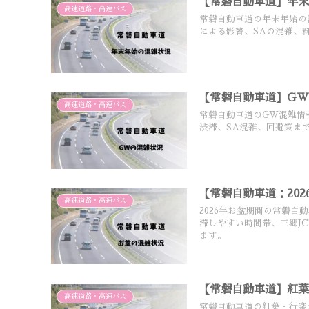
【常磐自動車道】年
高速道路・高速バス
常磐自動車道の年末年始の
による影響、SAの混雑、
【常磐自動車道】G
高速道路・高速バス
常磐自動車道のGW混雑情
渋滞、SA混雑、回避策ま
【常磐自動車道：20
高速道路・高速バス
2026年お盆期間の常磐
滞しやすい時間帯、三郷J
ます。
【常磐自動車道】紅
高速道路・高速バス
常磐自動車道の紅葉・行楽