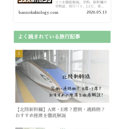
コツを徹底解説。学割、新幹線の
学割証、夜行バス、LCC、青春
18きっぷ、レンタカー割り勘な
2026.05.13
banzokubiology.com
ど、学生向けの節約旅行術を詳し
く紹介します。
よく読まれている旅行記事
【北陸新幹線】A席・E席？窓側・通路側？
おすすめ座席を徹底解説