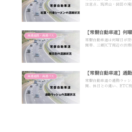
注意点、筑波山・袋田の滝
【常磐自動車道】何
高速道路・高速バス
常磐自動車道は何曜日が空
間帯、三郷JCT周辺の渋
【常磐自動車道】通
高速道路・高速バス
常磐自動車道の通勤ラッシ
間、休日との違い、ETC