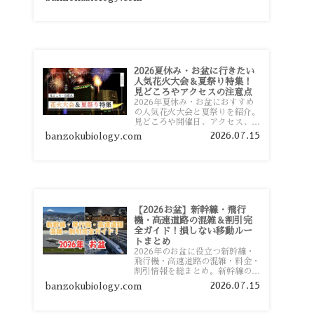
おすすめスポットまで旅行前に役
立つ情報を詳しく解説します。
2026夏休み・お盆に行きたい
人気花火大会＆夏祭り特集！
見どころやアクセスの注意点
2026年夏休み・お盆におすすめ
の人気花火大会と夏祭りを紹介。
見どころや開催日、アクセス、混
雑対策、旅行前に知っておきたい
2026.07.15
banzokubiology.com
注意点をわかりやすく解説しま
す。
【2026お盆】新幹線・飛行
機・高速道路の混雑＆割引完
全ガイド！損しない移動ルー
トまとめ
2026年のお盆に役立つ新幹線・
飛行機・高速道路の混雑・料金・
割引情報を総まとめ。新幹線の予
約や最繁忙期料金、飛行機を安く
2026.07.15
banzokubiology.com
予約するコツ、高速道路の休日割
引・深夜割引まで、損しない移動
方法を分かりやすく解説します。