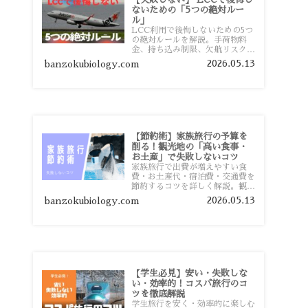
ないための「5つの絶対ルー
ル」
LCC利用で後悔しないための5つ
の絶対ルールを解説。手荷物料
金、持ち込み制限、欠航リスク、
時間厳守など、格安航空会社を利
2026.05.13
banzokubiology.com
用する前に知っておきたい注意点
を旅行者向けに詳しく紹介しま
す。
【節約術】家族旅行の予算を
削る！観光地の「高い食事・
お土産」で失敗しないコツ
家族旅行で出費が増えやすい食
費・お土産代・宿泊費・交通費を
節約するコツを詳しく解説。観光
地価格を避ける方法や、早割・ス
2026.05.13
banzokubiology.com
ーパー活用術、予算管理のポイン
トを紹介します。
【学生必見】安い・失敗しな
い・効率的！コスパ旅行のコ
ツを徹底解説
学生旅行を安く・効率的に楽しむ