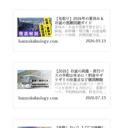
【先取り】2026年の夏休み＆
お盆の混雑回避ガイド
夏休み・お盆の混雑予想を詳しく
解説。新幹線・飛行機・高速道路
のピーク時間、渋滞回避方法、混
雑しやすい観光地、交通手段別の
2026.05.13
banzokubiology.com
特徴まで旅行者向けに分かりやす
く紹介します。
【2026】お盆の高速・夜行バ
スの予約は早めに！料金やギ
リギリの注意点など徹底解説
2026年のお盆に高速バス・夜行
バスを利用する方向けに、混雑ピ
ーク、予約開始時期、料金の仕組
み、キャンセル待ちのコツ、直前
2026.07.15
banzokubiology.com
予約の注意点まで詳しく解説しま
す。
【失敗しない】 LCCで後悔し