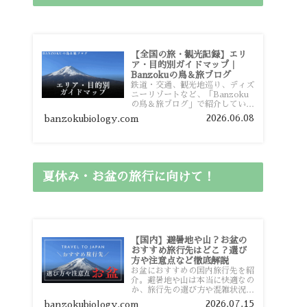
【全国の旅・観光記録】エリ
ア・目的別ガイドマップ｜
Banzokuの鳥＆旅ブログ
鉄道・交通、観光地巡り、ディズ
ニーリゾートなど、「Banzoku
の鳥＆旅ブログ」で紹介している
全国の旅行・観光記録をエリアや
2026.06.08
banzokubiology.com
目的別に整理しました。あなたが
行きたい場所の情報を、このガイ
ドマップからスムーズに見つけて
いただけます。
夏休み・お盆の旅行に向けて！
【国内】避暑地や山？お盆の
おすすめ旅行先はどこ？選び
方や注意点など徹底解説
お盆におすすめの国内旅行先を紹
介。避暑地や山は本当に快適なの
か、旅行先の選び方や混雑状況、
注意点、比較的混雑を避けやすい
2026.07.15
banzokubiology.com