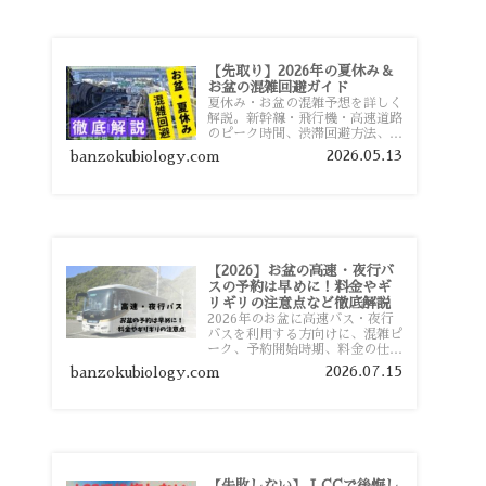
【先取り】2026年の夏休み＆
お盆の混雑回避ガイド
夏休み・お盆の混雑予想を詳しく
解説。新幹線・飛行機・高速道路
のピーク時間、渋滞回避方法、混
雑しやすい観光地、交通手段別の
2026.05.13
banzokubiology.com
特徴まで旅行者向けに分かりやす
く紹介します。
【2026】お盆の高速・夜行バ
スの予約は早めに！料金やギ
リギリの注意点など徹底解説
2026年のお盆に高速バス・夜行
バスを利用する方向けに、混雑ピ
ーク、予約開始時期、料金の仕組
み、キャンセル待ちのコツ、直前
2026.07.15
banzokubiology.com
予約の注意点まで詳しく解説しま
す。
【失敗しない】 LCCで後悔し