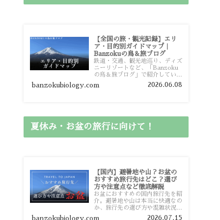
【全国の旅・観光記録】エリ
ア・目的別ガイドマップ｜
Banzokuの鳥＆旅ブログ
鉄道・交通、観光地巡り、ディズ
ニーリゾートなど、「Banzoku
の鳥＆旅ブログ」で紹介している
全国の旅行・観光記録をエリアや
2026.06.08
banzokubiology.com
目的別に整理しました。あなたが
行きたい場所の情報を、このガイ
ドマップからスムーズに見つけて
いただけます。
夏休み・お盆の旅行に向けて！
【国内】避暑地や山？お盆の
おすすめ旅行先はどこ？選び
方や注意点など徹底解説
お盆におすすめの国内旅行先を紹
介。避暑地や山は本当に快適なの
か、旅行先の選び方や混雑状況、
注意点、比較的混雑を避けやすい
2026.07.15
banzokubiology.com