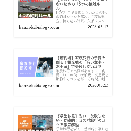
ないための「5つの絶対ルー
ル」
LCC利用で後悔しないための5つ
の絶対ルールを解説。手荷物料
金、持ち込み制限、欠航リスク、
時間厳守など、格安航空会社を利
2026.05.13
banzokubiology.com
用する前に知っておきたい注意点
を旅行者向けに詳しく紹介しま
す。
【節約術】家族旅行の予算を
削る！観光地の「高い食事・
お土産」で失敗しないコツ
家族旅行で出費が増えやすい食
費・お土産代・宿泊費・交通費を
節約するコツを詳しく解説。観光
地価格を避ける方法や、早割・ス
2026.05.13
banzokubiology.com
ーパー活用術、予算管理のポイン
トを紹介します。
【学生必見】安い・失敗しな
い・効率的！コスパ旅行のコ
ツを徹底解説
学生旅行を安く・効率的に楽しむ