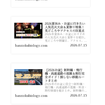
おすすめスポットまで旅行前に役
立つ情報を詳しく解説します。
2026夏休み・お盆に行きたい
人気花火大会＆夏祭り特集！
見どころやアクセスの注意点
2026年夏休み・お盆におすすめ
の人気花火大会と夏祭りを紹介。
見どころや開催日、アクセス、混
雑対策、旅行前に知っておきたい
2026.07.15
banzokubiology.com
注意点をわかりやすく解説しま
す。
【2026お盆】新幹線・飛行
機・高速道路の混雑＆割引完
全ガイド！損しない移動ルー
トまとめ
2026年のお盆に役立つ新幹線・
飛行機・高速道路の混雑・料金・
割引情報を総まとめ。新幹線の予
約や最繁忙期料金、飛行機を安く
2026.07.15
banzokubiology.com
予約するコツ、高速道路の休日割
引・深夜割引まで、損しない移動
方法を分かりやすく解説します。