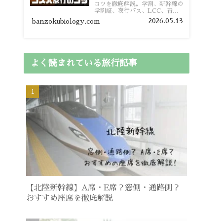
コツを徹底解説。学割、新幹線の
学割証、夜行バス、LCC、青春
18きっぷ、レンタカー割り勘な
2026.05.13
banzokubiology.com
ど、学生向けの節約旅行術を詳し
く紹介します。
よく読まれている旅行記事
【北陸新幹線】A席・E席？窓側・通路側？
おすすめ座席を徹底解説