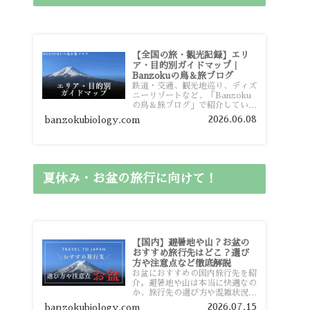
【全国の旅・観光記録】エリ
ア・目的別ガイドマップ｜
Banzokuの鳥＆旅ブログ
鉄道・交通、観光地巡り、ディズ
ニーリゾートなど、「Banzoku
の鳥＆旅ブログ」で紹介している
全国の旅行・観光記録をエリアや
2026.06.08
banzokubiology.com
目的別に整理しました。あなたが
行きたい場所の情報を、このガイ
ドマップからスムーズに見つけて
いただけます。
夏休み・お盆の旅行に向けて！
【国内】避暑地や山？お盆の
おすすめ旅行先はどこ？選び
方や注意点など徹底解説
お盆におすすめの国内旅行先を紹
介。避暑地や山は本当に快適なの
か、旅行先の選び方や混雑状況、
注意点、比較的混雑を避けやすい
2026.07.15
banzokubiology.com