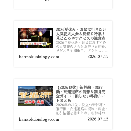
おすすめスポットまで旅行前に役
立つ情報を詳しく解説します。
2026夏休み・お盆に行きたい
人気花火大会＆夏祭り特集！
見どころやアクセスの注意点
2026年夏休み・お盆におすすめ
の人気花火大会と夏祭りを紹介。
見どころや開催日、アクセス、混
雑対策、旅行前に知っておきたい
2026.07.15
banzokubiology.com
注意点をわかりやすく解説しま
す。
【2026お盆】新幹線・飛行
機・高速道路の混雑＆割引完
全ガイド！損しない移動ルー
トまとめ
2026年のお盆に役立つ新幹線・
飛行機・高速道路の混雑・料金・
割引情報を総まとめ。新幹線の予
約や最繁忙期料金、飛行機を安く
2026.07.15
banzokubiology.com
予約するコツ、高速道路の休日割
引・深夜割引まで、損しない移動
方法を分かりやすく解説します。