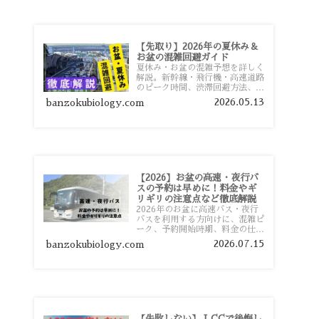
【先取り】2026年の夏休み＆
お盆の混雑回避ガイド
夏休み・お盆の混雑予想を詳しく
解説。新幹線・飛行機・高速道路
のピーク時間、渋滞回避方法、混
雑しやすい観光地、交通手段別の
2026.05.13
banzokubiology.com
特徴まで旅行者向けに分かりやす
く紹介します。
【2026】お盆の高速・夜行バ
スの予約は早めに！料金やギ
リギリの注意点など徹底解説
2026年のお盆に高速バス・夜行
バスを利用する方向けに、混雑ピ
ーク、予約開始時期、料金の仕組
み、キャンセル待ちのコツ、直前
2026.07.15
banzokubiology.com
予約の注意点まで詳しく解説しま
す。
【失敗しない】 LCCで後悔し