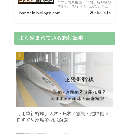
コツを徹底解説。学割、新幹線の
学割証、夜行バス、LCC、青春
18きっぷ、レンタカー割り勘な
2026.05.13
banzokubiology.com
ど、学生向けの節約旅行術を詳し
く紹介します。
よく読まれている旅行記事
【北陸新幹線】A席・E席？窓側・通路側？
おすすめ座席を徹底解説