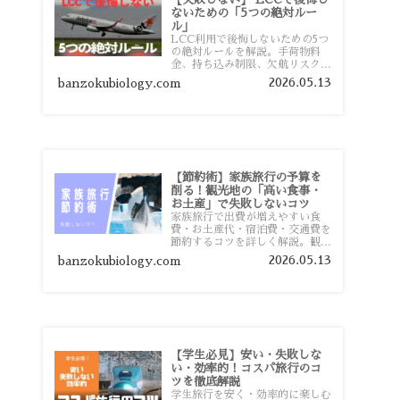
ないための「5つの絶対ルー
ル」
LCC利用で後悔しないための5つ
の絶対ルールを解説。手荷物料
金、持ち込み制限、欠航リスク、
時間厳守など、格安航空会社を利
2026.05.13
banzokubiology.com
用する前に知っておきたい注意点
を旅行者向けに詳しく紹介しま
す。
【節約術】家族旅行の予算を
削る！観光地の「高い食事・
お土産」で失敗しないコツ
家族旅行で出費が増えやすい食
費・お土産代・宿泊費・交通費を
節約するコツを詳しく解説。観光
地価格を避ける方法や、早割・ス
2026.05.13
banzokubiology.com
ーパー活用術、予算管理のポイン
トを紹介します。
【学生必見】安い・失敗しな
い・効率的！コスパ旅行のコ
ツを徹底解説
学生旅行を安く・効率的に楽しむ