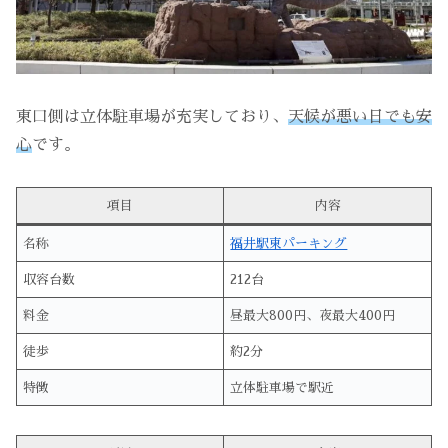
東口側は立体駐車場が充実しており、
天候が悪い日でも安
心
です。
項目
内容
名称
福井駅東パーキング
収容台数
212台
料金
昼最大800円、夜最大400円
徒歩
約2分
特徴
立体駐車場で駅近