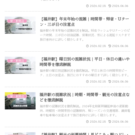
2026.02.18
2026.06.06
【福井駅】年末年始の混雑｜時間帯・帰省・Uター
駅・駅周辺
ン・三が日の注意点
福井駅の年末年始の混雑状況を解説。帰省ラッシュやUターンのピ
ーク時間、三が日の初詣混雑、営業状況、雪による遅延リスクまで
旅行者向けに詳しく紹介します。
2026.02.18
2026.06.06
【福井駅】曜日別の混雑状況｜平日・休日の違いや
駅・駅周辺
時間帯を徹底解説
福井駅の曜日別混雑状況を徹底解説。平日と休日の時間帯別ピー
ク、土日の注意点、旅行におすすめの曜日まで詳しく紹介します。
2026.02.18
2026.06.06
福井駅の混雑状況｜時期・時間帯・観光の注意点な
駅・駅周辺
どを徹底解説
福井駅の混雑状況を徹底解説。2024年北陸新幹線延伸後の最新動
向、時期別・時間帯別の混雑傾向、桜シーズンの交通規制、満員電
車や駐車場の注意点まで旅行者向けに詳しく紹介します。
2026.02.18
2026.06.06
【福井駅】観光の所要時間｜見どころ・暇つぶし・