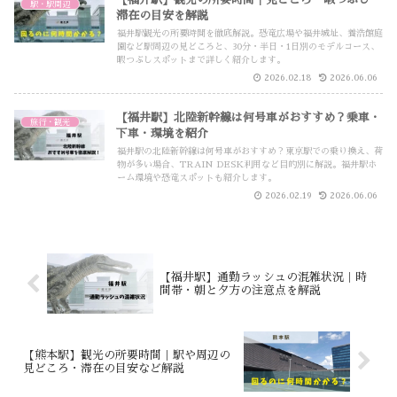
駅・駅周辺
滞在の目安を解説
福井駅観光の所要時間を徹底解説。恐竜広場や福井城址、養浩館庭
園など駅周辺の見どころと、30分・半日・1日別のモデルコース、
暇つぶしスポットまで詳しく紹介します。
2026.02.18
2026.06.06
【福井駅】北陸新幹線は何号車がおすすめ？乗車・
旅行・観光
下車・環境を紹介
福井駅の北陸新幹線は何号車がおすすめ？東京駅での乗り換え、荷
物が多い場合、TRAIN DESK利用など目的別に解説。福井駅ホ
ーム環境や恐竜スポットも紹介します。
2026.02.19
2026.06.06
【福井駅】通勤ラッシュの混雑状況｜時
間帯・朝と夕方の注意点を解説
【熊本駅】観光の所要時間｜駅や周辺の
見どころ・滞在の目安など解説