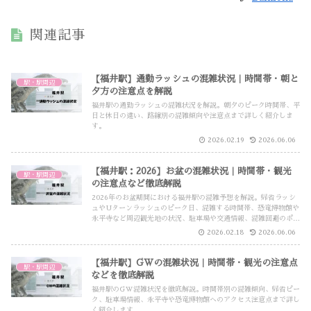
関連記事
【福井駅】通勤ラッシュの混雑状況｜時間帯・朝と
駅・駅周辺
夕方の注意点を解説
福井駅の通勤ラッシュの混雑状況を解説。朝夕のピーク時間帯、平
日と休日の違い、路線別の混雑傾向や注意点まで詳しく紹介しま
す。
2026.02.19
2026.06.06
【福井駅：2026】お盆の混雑状況｜時間帯・観光
駅・駅周辺
の注意点など徹底解説
2026年のお盆期間における福井駅の混雑予想を解説。帰省ラッシ
ュやUターンラッシュのピーク日、混雑する時間帯、恐竜博物館や
永平寺など周辺観光地の状況、駐車場や交通情報、混雑回避のポイ
ントまで詳しく紹介します。
2026.02.18
2026.06.06
【福井駅】GWの混雑状況｜時間帯・観光の注意点
駅・駅周辺
などを徹底解説
福井駅のGW混雑状況を徹底解説。時間帯別の混雑傾向、帰省ピー
ク、駐車場情報、永平寺や恐竜博物館へのアクセス注意点まで詳し
く紹介します。