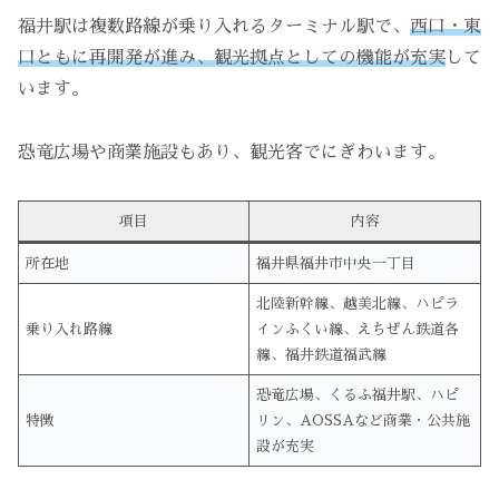
福井駅は複数路線が乗り入れるターミナル駅で、
西口・東
口ともに再開発が進み、観光拠点としての機能が充実
して
います。
恐竜広場や商業施設もあり、観光客でにぎわいます。
項目
内容
所在地
福井県福井市中央一丁目
北陸新幹線、越美北線、ハピラ
乗り入れ路線
インふくい線、えちぜん鉄道各
線、福井鉄道福武線
恐竜広場、くるふ福井駅、ハピ
特徴
リン、AOSSAなど商業・公共施
設が充実