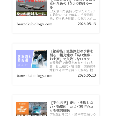
ないための「5つの絶対ルー
ル」
LCC利用で後悔しないための5つ
の絶対ルールを解説。手荷物料
金、持ち込み制限、欠航リスク、
時間厳守など、格安航空会社を利
2026.05.13
banzokubiology.com
用する前に知っておきたい注意点
を旅行者向けに詳しく紹介しま
す。
【節約術】家族旅行の予算を
削る！観光地の「高い食事・
お土産」で失敗しないコツ
家族旅行で出費が増えやすい食
費・お土産代・宿泊費・交通費を
節約するコツを詳しく解説。観光
地価格を避ける方法や、早割・ス
2026.05.13
banzokubiology.com
ーパー活用術、予算管理のポイン
トを紹介します。
【学生必見】安い・失敗しな
い・効率的！コスパ旅行のコ
ツを徹底解説
学生旅行を安く・効率的に楽しむ