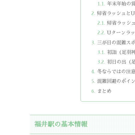
年末年始の
帰省ラッシュと
帰省ラッシ
Uターンラ
三が日の混雑ス
初詣（足羽
初日の出（
冬ならではの注
混雑回避のポイ
まとめ
福井駅の基本情報