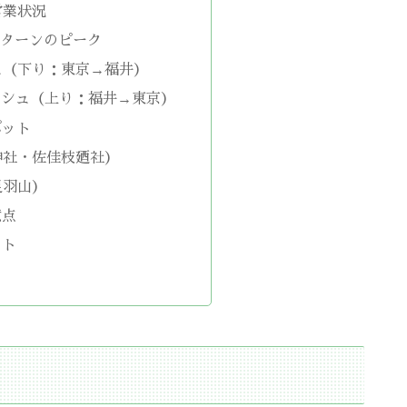
営業状況
Uターンのピーク
ュ（下り：東京→福井）
ッシュ（上り：福井→東京）
ポット
神社・佐佳枝廼社）
足羽山）
意点
ント