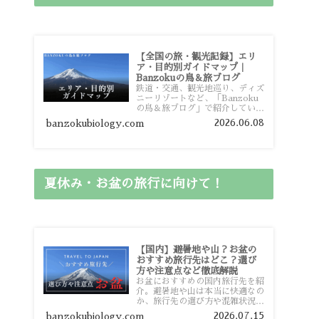
【全国の旅・観光記録】エリ
ア・目的別ガイドマップ｜
Banzokuの鳥＆旅ブログ
鉄道・交通、観光地巡り、ディズ
ニーリゾートなど、「Banzoku
の鳥＆旅ブログ」で紹介している
全国の旅行・観光記録をエリアや
2026.06.08
banzokubiology.com
目的別に整理しました。あなたが
行きたい場所の情報を、このガイ
ドマップからスムーズに見つけて
いただけます。
夏休み・お盆の旅行に向けて！
【国内】避暑地や山？お盆の
おすすめ旅行先はどこ？選び
方や注意点など徹底解説
お盆におすすめの国内旅行先を紹
介。避暑地や山は本当に快適なの
か、旅行先の選び方や混雑状況、
注意点、比較的混雑を避けやすい
2026.07.15
banzokubiology.com