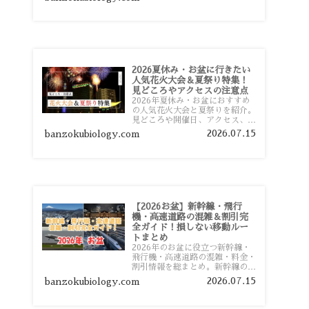
おすすめスポットまで旅行前に役
立つ情報を詳しく解説します。
2026夏休み・お盆に行きたい
人気花火大会＆夏祭り特集！
見どころやアクセスの注意点
2026年夏休み・お盆におすすめ
の人気花火大会と夏祭りを紹介。
見どころや開催日、アクセス、混
雑対策、旅行前に知っておきたい
2026.07.15
banzokubiology.com
注意点をわかりやすく解説しま
す。
【2026お盆】新幹線・飛行
機・高速道路の混雑＆割引完
全ガイド！損しない移動ルー
トまとめ
2026年のお盆に役立つ新幹線・
飛行機・高速道路の混雑・料金・
割引情報を総まとめ。新幹線の予
約や最繁忙期料金、飛行機を安く
2026.07.15
banzokubiology.com
予約するコツ、高速道路の休日割
引・深夜割引まで、損しない移動
方法を分かりやすく解説します。