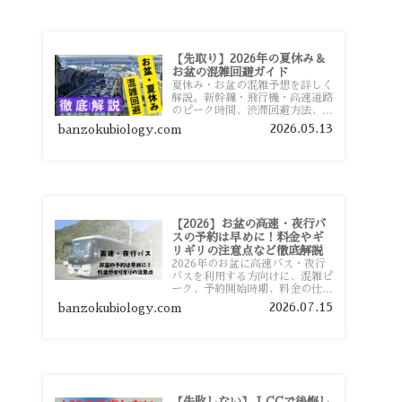
【先取り】2026年の夏休み＆
お盆の混雑回避ガイド
夏休み・お盆の混雑予想を詳しく
解説。新幹線・飛行機・高速道路
のピーク時間、渋滞回避方法、混
雑しやすい観光地、交通手段別の
2026.05.13
banzokubiology.com
特徴まで旅行者向けに分かりやす
く紹介します。
【2026】お盆の高速・夜行バ
スの予約は早めに！料金やギ
リギリの注意点など徹底解説
2026年のお盆に高速バス・夜行
バスを利用する方向けに、混雑ピ
ーク、予約開始時期、料金の仕組
み、キャンセル待ちのコツ、直前
2026.07.15
banzokubiology.com
予約の注意点まで詳しく解説しま
す。
【失敗しない】 LCCで後悔し