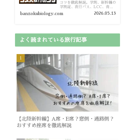
コツを徹底解説。学割、新幹線の
学割証、夜行バス、LCC、青春
18きっぷ、レンタカー割り勘な
2026.05.13
banzokubiology.com
ど、学生向けの節約旅行術を詳し
く紹介します。
よく読まれている旅行記事
【北陸新幹線】A席・E席？窓側・通路側？
おすすめ座席を徹底解説