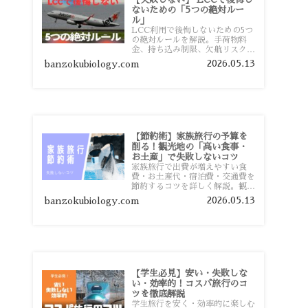
ないための「5つの絶対ルー
ル」
LCC利用で後悔しないための5つ
の絶対ルールを解説。手荷物料
金、持ち込み制限、欠航リスク、
時間厳守など、格安航空会社を利
2026.05.13
banzokubiology.com
用する前に知っておきたい注意点
を旅行者向けに詳しく紹介しま
す。
【節約術】家族旅行の予算を
削る！観光地の「高い食事・
お土産」で失敗しないコツ
家族旅行で出費が増えやすい食
費・お土産代・宿泊費・交通費を
節約するコツを詳しく解説。観光
地価格を避ける方法や、早割・ス
2026.05.13
banzokubiology.com
ーパー活用術、予算管理のポイン
トを紹介します。
【学生必見】安い・失敗しな
い・効率的！コスパ旅行のコ
ツを徹底解説
学生旅行を安く・効率的に楽しむ