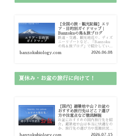
【全国の旅・観光記録】エリ
ア・目的別ガイドマップ｜
Banzokuの鳥＆旅ブログ
鉄道・交通、観光地巡り、ディズ
ニーリゾートなど、「Banzoku
の鳥＆旅ブログ」で紹介している
全国の旅行・観光記録をエリアや
2026.06.08
banzokubiology.com
目的別に整理しました。あなたが
行きたい場所の情報を、このガイ
ドマップからスムーズに見つけて
いただけます。
夏休み・お盆の旅行に向けて！
【国内】避暑地や山？お盆の
おすすめ旅行先はどこ？選び
方や注意点など徹底解説
お盆におすすめの国内旅行先を紹
介。避暑地や山は本当に快適なの
か、旅行先の選び方や混雑状況、
注意点、比較的混雑を避けやすい
2026.07.15
banzokubiology.com