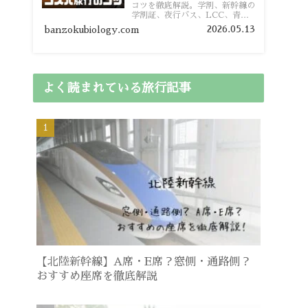
コツを徹底解説。学割、新幹線の
学割証、夜行バス、LCC、青春
18きっぷ、レンタカー割り勘な
2026.05.13
banzokubiology.com
ど、学生向けの節約旅行術を詳し
く紹介します。
よく読まれている旅行記事
【北陸新幹線】A席・E席？窓側・通路側？
おすすめ座席を徹底解説