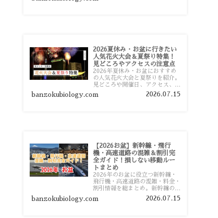
おすすめスポットまで旅行前に役
立つ情報を詳しく解説します。
2026夏休み・お盆に行きたい
人気花火大会＆夏祭り特集！
見どころやアクセスの注意点
2026年夏休み・お盆におすすめ
の人気花火大会と夏祭りを紹介。
見どころや開催日、アクセス、混
雑対策、旅行前に知っておきたい
2026.07.15
banzokubiology.com
注意点をわかりやすく解説しま
す。
【2026お盆】新幹線・飛行
機・高速道路の混雑＆割引完
全ガイド！損しない移動ルー
トまとめ
2026年のお盆に役立つ新幹線・
飛行機・高速道路の混雑・料金・
割引情報を総まとめ。新幹線の予
約や最繁忙期料金、飛行機を安く
2026.07.15
banzokubiology.com
予約するコツ、高速道路の休日割
引・深夜割引まで、損しない移動
方法を分かりやすく解説します。