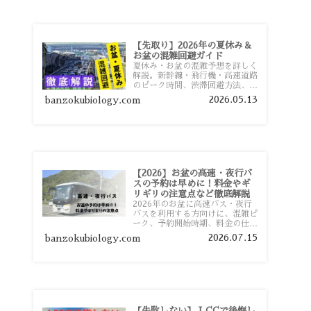
【先取り】2026年の夏休み＆
お盆の混雑回避ガイド
夏休み・お盆の混雑予想を詳しく
解説。新幹線・飛行機・高速道路
のピーク時間、渋滞回避方法、混
雑しやすい観光地、交通手段別の
2026.05.13
banzokubiology.com
特徴まで旅行者向けに分かりやす
く紹介します。
【2026】お盆の高速・夜行バ
スの予約は早めに！料金やギ
リギリの注意点など徹底解説
2026年のお盆に高速バス・夜行
バスを利用する方向けに、混雑ピ
ーク、予約開始時期、料金の仕組
み、キャンセル待ちのコツ、直前
2026.07.15
banzokubiology.com
予約の注意点まで詳しく解説しま
す。
【失敗しない】 LCCで後悔し