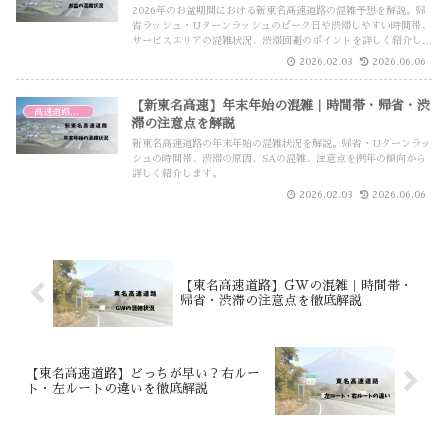
2026年のお盆期間における新東名高速道路の混雑予想を解説。帰
省ラッシュ・Uターンラッシュのピーク日や渋滞しやすい時間帯、
サービスエリアの混雑状況、渋滞回避のポイントを詳しく紹介しま
す。
2026.02.03
2026.06.06
【新東名高速】年末年始の混雑｜時間帯・帰省・渋
高速道路・高速バス
滞の注意点を解説
新東名高速道路の年末年始の混雑状況を解説。帰省・Uターンラッ
シュの時間帯、渋滞の原因、SAの混雑、注意点を例年の傾向から
詳しく紹介します。
2026.02.03
2026.06.06
【東名高速道路】GWの混雑｜時間帯・
帰省・渋滞の注意点を徹底解説
【東名高速道路】どっちが早い？右ルー
ト・左ルートの違いを徹底解説