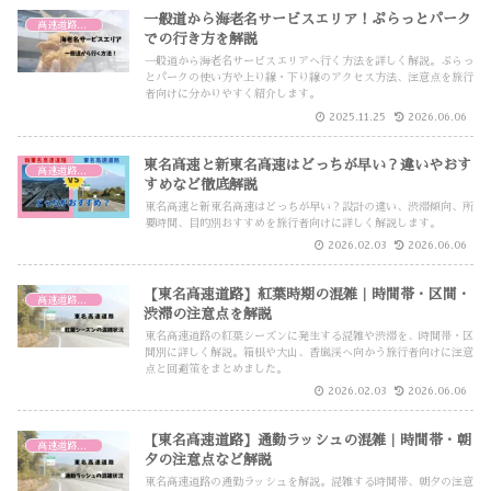
一般道から海老名サービスエリア！ぷらっとパーク
高速道路・高速バス
での行き方を解説
一般道から海老名サービスエリアへ行く方法を詳しく解説。ぷらっ
とパークの使い方や上り線・下り線のアクセス方法、注意点を旅行
者向けに分かりやすく紹介します。
2025.11.25
2026.06.06
東名高速と新東名高速はどっちが早い？違いやおす
高速道路・高速バス
すめなど徹底解説
東名高速と新東名高速はどっちが早い？設計の違い、渋滞傾向、所
要時間、目的別おすすめを旅行者向けに詳しく解説します。
2026.02.03
2026.06.06
【東名高速道路】紅葉時期の混雑｜時間帯・区間・
高速道路・高速バス
渋滞の注意点を解説
東名高速道路の紅葉シーズンに発生する混雑や渋滞を、時間帯・区
間別に詳しく解説。箱根や大山、香嵐渓へ向かう旅行者向けに注意
点と回避策をまとめました。
2026.02.03
2026.06.06
【東名高速道路】通勤ラッシュの混雑｜時間帯・朝
高速道路・高速バス
夕の注意点など解説
東名高速道路の通勤ラッシュを解説。混雑する時間帯、朝夕の注意