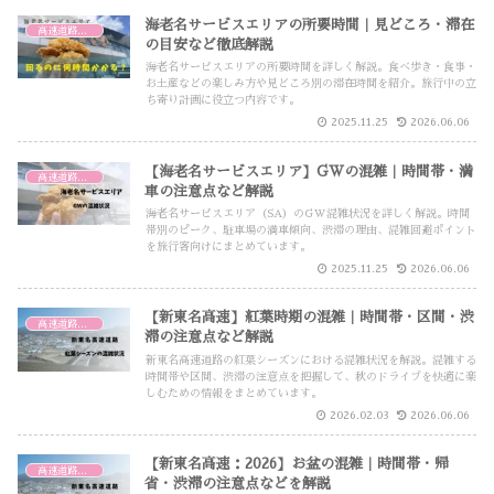
海老名サービスエリアの所要時間｜見どころ・滞在
高速道路・高速バス
の目安など徹底解説
海老名サービスエリアの所要時間を詳しく解説。食べ歩き・食事・
お土産などの楽しみ方や見どころ別の滞在時間を紹介。旅行中の立
ち寄り計画に役立つ内容です。
2025.11.25
2026.06.06
【海老名サービスエリア】GWの混雑｜時間帯・満
高速道路・高速バス
車の注意点など解説
海老名サービスエリア（SA）のGW混雑状況を詳しく解説。時間
帯別のピーク、駐車場の満車傾向、渋滞の理由、混雑回避ポイント
を旅行客向けにまとめています。
2025.11.25
2026.06.06
【新東名高速】紅葉時期の混雑｜時間帯・区間・渋
高速道路・高速バス
滞の注意点など解説
新東名高速道路の紅葉シーズンにおける混雑状況を解説。混雑する
時間帯や区間、渋滞の注意点を把握して、秋のドライブを快適に楽
しむための情報をまとめています。
2026.02.03
2026.06.06
【新東名高速：2026】お盆の混雑｜時間帯・帰
高速道路・高速バス
省・渋滞の注意点などを解説