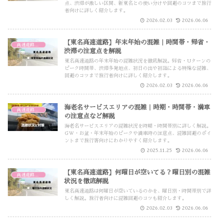
点、渋滞が激しい区間、新東名との使い分けや回避のコツまで旅行
者向けに詳しく紹介します。
2026.02.03
2026.06.06
【東名高速道路】年末年始の混雑｜時間帯・帰省・
高速道路・高速バス
渋滞の注意点を解説
東名高速道路の年末年始の混雑状況を徹底解説。帰省・Uターンの
ピーク時間帯、渋滞多発地点、初日の出や初詣による特殊な混雑、
回避のコツまで旅行者向けに詳しく紹介します。
2026.02.03
2026.06.06
海老名サービスエリアの混雑｜時期・時間帯・満車
高速道路・高速バス
の注意点など解説
海老名サービスエリアの混雑状況を時期・時間帯別に詳しく解説。
GW・お盆・年末年始のピークや満車時の注意点、混雑回避のポイ
ントまで旅行客向けにわかりやすく紹介します。
2025.11.25
2026.06.06
【東名高速道路】何曜日が空いてる？曜日別の混雑
高速道路・高速バス
状況を徹底解説
東名高速道路は何曜日が空いているのかを、曜日別・時間帯別で詳
しく解説。旅行者向けに混雑回避のコツも紹介します。
2026.02.03
2026.06.06