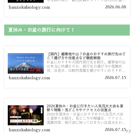
しました。あなたが行きたい場所の情報を、この
2026.06.08
banzokubiology.com
ガイドマップからスムーズに見つけていただけま
す。
夏休み・お盆の旅行に向けて！
【国内】避暑地や山？お盆のおすすめ旅行先はど
こ？選び方や注意点など徹底解説
お盆におすすめの国内旅行先を紹介。避暑地や山
は本当に快適なのか、旅行先の選び方や混雑状
況、注意点、比較的混雑を避けやすいおすすめス
ポットまで旅行前に役立つ情報を詳しく解説しま
2026.07.15
banzokubiology.com
す。
2026夏休み・お盆に行きたい人気花火大会＆夏
祭り特集！見どころやアクセスの注意点
2026年夏休み・お盆におすすめの人気花火大会
と夏祭りを紹介。見どころや開催日、アクセス、
混雑対策、旅行前に知っておきたい注意点をわか
りやすく解説します。
2026.07.15
banzokubiology.com