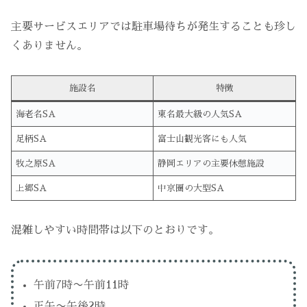
主要サービスエリアでは駐車場待ちが発生することも珍し
くありません。
施設名
特徴
海老名SA
東名最大級の人気SA
足柄SA
富士山観光客にも人気
牧之原SA
静岡エリアの主要休憩施設
上郷SA
中京圏の大型SA
混雑しやすい時間帯は以下のとおりです。
午前7時〜午前11時
正午〜午後2時