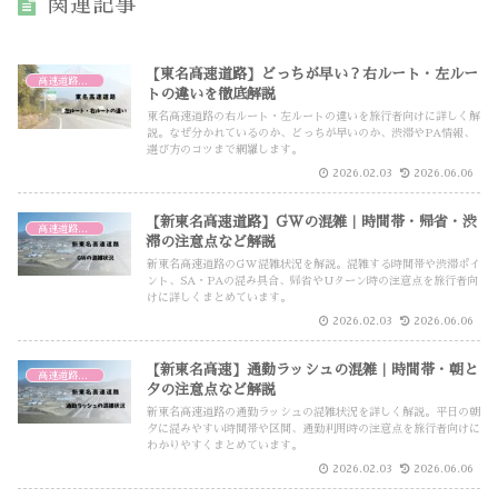
関連記事
【東名高速道路】どっちが早い？右ルート・左ルー
高速道路・高速バス
トの違いを徹底解説
東名高速道路の右ルート・左ルートの違いを旅行者向けに詳しく解
説。なぜ分かれているのか、どっちが早いのか、渋滞やPA情報、
選び方のコツまで網羅します。
2026.02.03
2026.06.06
【新東名高速道路】GWの混雑｜時間帯・帰省・渋
高速道路・高速バス
滞の注意点など解説
新東名高速道路のGW混雑状況を解説。混雑する時間帯や渋滞ポイ
ント、SA・PAの混み具合、帰省やUターン時の注意点を旅行者向
けに詳しくまとめています。
2026.02.03
2026.06.06
【新東名高速】通勤ラッシュの混雑｜時間帯・朝と
高速道路・高速バス
夕の注意点など解説
新東名高速道路の通勤ラッシュの混雑状況を詳しく解説。平日の朝
夕に混みやすい時間帯や区間、通勤利用時の注意点を旅行者向けに
わかりやすくまとめています。
2026.02.03
2026.06.06