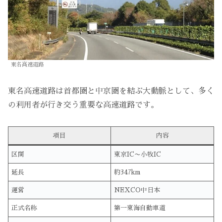
東名高速道路
東名高速道路は首都圏と中京圏を結ぶ大動脈として、多く
の利用者が行き交う重要な高速道路です。
項目
内容
区間
東京IC〜小牧IC
延長
約347km
運営
NEXCO中日本
正式名称
第一東海自動車道