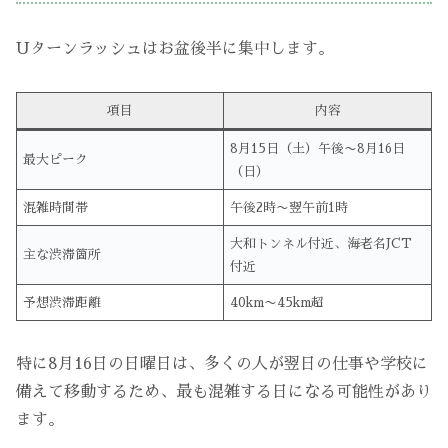
Uターンラッシュはお盆後半に集中します。
項目
内容
8月15日（土）午後〜8月16日
最大ピーク
（日）
混雑時間帯
午後2時〜翌午前1時
大和トンネル付近、海老名JCT
主な渋滞箇所
付近
予想渋滞距離
40km〜45km超
特に8月16日の日曜日は、多くの人が翌日の仕事や学校に
備えて移動するため、最も混雑する日になる可能性があり
ます。