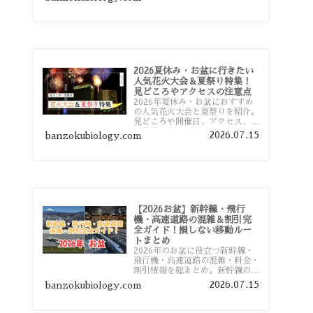
おすすめスポットまで旅行前に役
立つ情報を詳しく解説します。
2026夏休み・お盆に行きたい
人気花火大会＆夏祭り特集！
見どころやアクセスの注意点
2026年夏休み・お盆におすすめ
の人気花火大会と夏祭りを紹介。
見どころや開催日、アクセス、混
雑対策、旅行前に知っておきたい
2026.07.15
banzokubiology.com
注意点をわかりやすく解説しま
す。
【2026お盆】新幹線・飛行
機・高速道路の混雑＆割引完
全ガイド！損しない移動ルー
トまとめ
2026年のお盆に役立つ新幹線・
飛行機・高速道路の混雑・料金・
割引情報を総まとめ。新幹線の予
約や最繁忙期料金、飛行機を安く
2026.07.15
banzokubiology.com
予約するコツ、高速道路の休日割
引・深夜割引まで、損しない移動
方法を分かりやすく解説します。