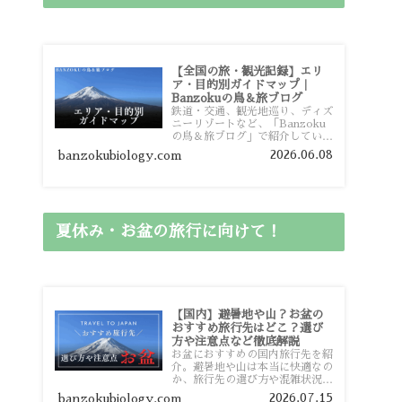
【全国の旅・観光記録】エリ
ア・目的別ガイドマップ｜
Banzokuの鳥＆旅ブログ
鉄道・交通、観光地巡り、ディズ
ニーリゾートなど、「Banzoku
の鳥＆旅ブログ」で紹介している
全国の旅行・観光記録をエリアや
2026.06.08
banzokubiology.com
目的別に整理しました。あなたが
行きたい場所の情報を、このガイ
ドマップからスムーズに見つけて
いただけます。
夏休み・お盆の旅行に向けて！
【国内】避暑地や山？お盆の
おすすめ旅行先はどこ？選び
方や注意点など徹底解説
お盆におすすめの国内旅行先を紹
介。避暑地や山は本当に快適なの
か、旅行先の選び方や混雑状況、
注意点、比較的混雑を避けやすい
2026.07.15
banzokubiology.com