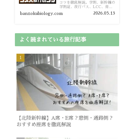
コツを徹底解説。学割、新幹線の
学割証、夜行バス、LCC、青春
18きっぷ、レンタカー割り勘な
2026.05.13
banzokubiology.com
ど、学生向けの節約旅行術を詳し
く紹介します。
よく読まれている旅行記事
【北陸新幹線】A席・E席？窓側・通路側？
おすすめ座席を徹底解説