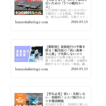
ないための「5つの絶対ルー
ル」
LCC利用で後悔しないための5つ
の絶対ルールを解説。手荷物料
金、持ち込み制限、欠航リスク、
時間厳守など、格安航空会社を利
2026.05.13
banzokubiology.com
用する前に知っておきたい注意点
を旅行者向けに詳しく紹介しま
す。
【節約術】家族旅行の予算を
削る！観光地の「高い食事・
お土産」で失敗しないコツ
家族旅行で出費が増えやすい食
費・お土産代・宿泊費・交通費を
節約するコツを詳しく解説。観光
地価格を避ける方法や、早割・ス
2026.05.13
banzokubiology.com
ーパー活用術、予算管理のポイン
トを紹介します。
【学生必見】安い・失敗しな
い・効率的！コスパ旅行のコ
ツを徹底解説
学生旅行を安く・効率的に楽しむ