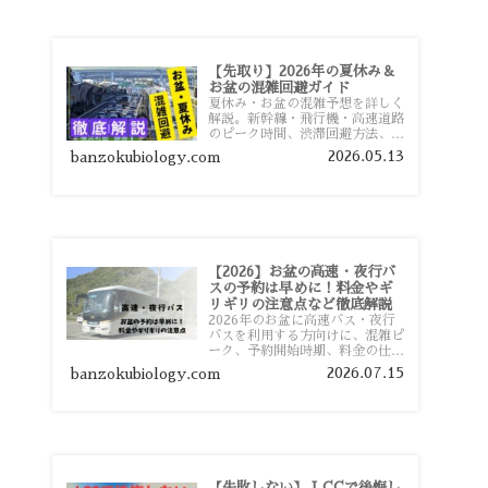
【先取り】2026年の夏休み＆
お盆の混雑回避ガイド
夏休み・お盆の混雑予想を詳しく
解説。新幹線・飛行機・高速道路
のピーク時間、渋滞回避方法、混
雑しやすい観光地、交通手段別の
2026.05.13
banzokubiology.com
特徴まで旅行者向けに分かりやす
く紹介します。
【2026】お盆の高速・夜行バ
スの予約は早めに！料金やギ
リギリの注意点など徹底解説
2026年のお盆に高速バス・夜行
バスを利用する方向けに、混雑ピ
ーク、予約開始時期、料金の仕組
み、キャンセル待ちのコツ、直前
2026.07.15
banzokubiology.com
予約の注意点まで詳しく解説しま
す。
【失敗しない】 LCCで後悔し