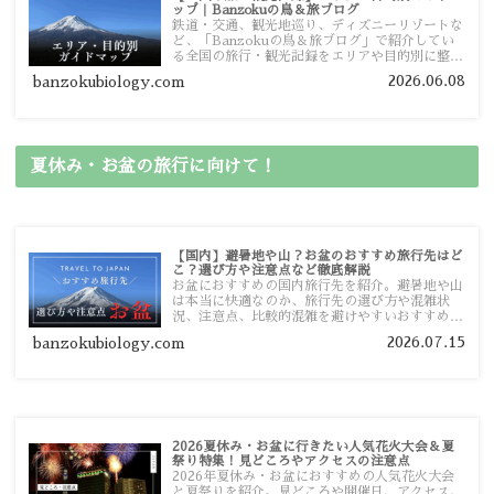
ップ｜Banzokuの鳥＆旅ブログ
鉄道・交通、観光地巡り、ディズニーリゾートな
ど、「Banzokuの鳥＆旅ブログ」で紹介してい
る全国の旅行・観光記録をエリアや目的別に整理
しました。あなたが行きたい場所の情報を、この
2026.06.08
banzokubiology.com
ガイドマップからスムーズに見つけていただけま
す。
夏休み・お盆の旅行に向けて！
【国内】避暑地や山？お盆のおすすめ旅行先はど
こ？選び方や注意点など徹底解説
お盆におすすめの国内旅行先を紹介。避暑地や山
は本当に快適なのか、旅行先の選び方や混雑状
況、注意点、比較的混雑を避けやすいおすすめス
ポットまで旅行前に役立つ情報を詳しく解説しま
2026.07.15
banzokubiology.com
す。
2026夏休み・お盆に行きたい人気花火大会＆夏
祭り特集！見どころやアクセスの注意点
2026年夏休み・お盆におすすめの人気花火大会
と夏祭りを紹介。見どころや開催日、アクセス、