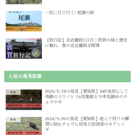
一泊二日で行く! 尾瀬の旅
【旅行記】北近畿旅1日目｜敦賀の桜と歴史
に触れ、春の北近畿旅が開幕
人気の鳥見記事
2024/9/18の鳥見【愛知県】MF池初にして
奇跡のコウノトリ6羽集結と今季見納めのチ
ュウサギ
2024/9/20の鳥見【愛知県】地上で狩りの練
習に励むチュウヒ幼鳥と防波堤のキアシシ
ギ