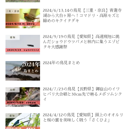
2024/6/13,14の鳥見【三重・奈良】青蓮寺
湖から大台ヶ原へ！コマドリ・高原モズと
締めのキクイタダキ
2024/9/19の鳥見【愛知県】高速飛翔に挑
んだショウドウツバメと林内に集うエゾビ
タキ大感謝祭
2024年の鳥見まとめ
2024/7/23の鳥見【長野県】御嶽山のイワ
ヒバリ大合唱と30cm先で囀るメボソムシク
イ
2024/4/12の鳥見【愛知県】頭上のオオルリ
と桜の蜜を美味しく吸う「さくひよ」