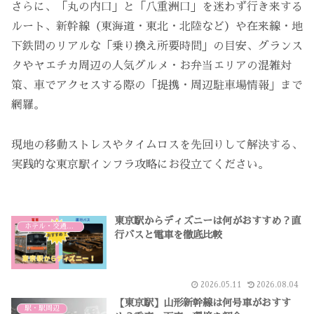
さらに、「丸の内口」と「八重洲口」を迷わず行き来する
ルート、新幹線（東海道・東北・北陸など）や在来線・地
下鉄間のリアルな「乗り換え所要時間」の目安、グランス
タやヤエチカ周辺の人気グルメ・お弁当エリアの混雑対
策、車でアクセスする際の「提携・周辺駐車場情報」まで
網羅。
現地の移動ストレスやタイムロスを先回りして解決する、
実践的な東京駅インフラ攻略にお役立てください。
東京駅からディズニーは何がおすすめ？直
ホテル・交通・その他
行バスと電車を徹底比較
2026.05.11
2026.08.04
【東京駅】山形新幹線は何号車がおすす
駅・駅周辺