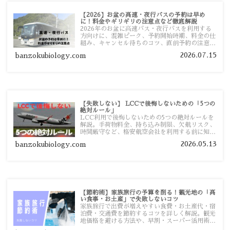
【2026】お盆の高速・夜行バスの予約は早め
に！料金やギリギリの注意点など徹底解説
2026年のお盆に高速バス・夜行バスを利用する
方向けに、混雑ピーク、予約開始時期、料金の仕
組み、キャンセル待ちのコツ、直前予約の注意点
まで詳しく解説します。
2026.07.15
banzokubiology.com
【失敗しない】 LCCで後悔しないための「5つの
絶対ルール」
LCC利用で後悔しないための5つの絶対ルールを
解説。手荷物料金、持ち込み制限、欠航リスク、
時間厳守など、格安航空会社を利用する前に知っ
ておきたい注意点を旅行者向けに詳しく紹介しま
2026.05.13
banzokubiology.com
す。
【節約術】家族旅行の予算を削る！観光地の「高
い食事・お土産」で失敗しないコツ
家族旅行で出費が増えやすい食費・お土産代・宿
泊費・交通費を節約するコツを詳しく解説。観光
地価格を避ける方法や、早割・スーパー活用術、
予算管理のポイントを紹介します。