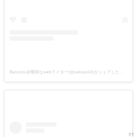
Banzoku@鷺師なwebライター(@sekisei24)がシェアした投稿