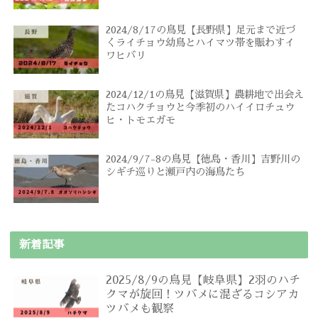
2024/8/17の鳥見【長野県】足元まで近づ
くライチョウ幼鳥とハイマツ帯を賑わすイ
ワヒバリ
2024/12/1の鳥見【滋賀県】農耕地で出会え
たコハクチョウと今季初のハイイロチュウ
ヒ・トモエガモ
2024/9/7-8の鳥見【徳島・香川】吉野川の
シギチ巡りと瀬戸内の海鳥たち
新着記事
2025/8/9の鳥見【岐阜県】2羽のハチ
クマが旋回！ツバメに混ざるコシアカ
ツバメも観察