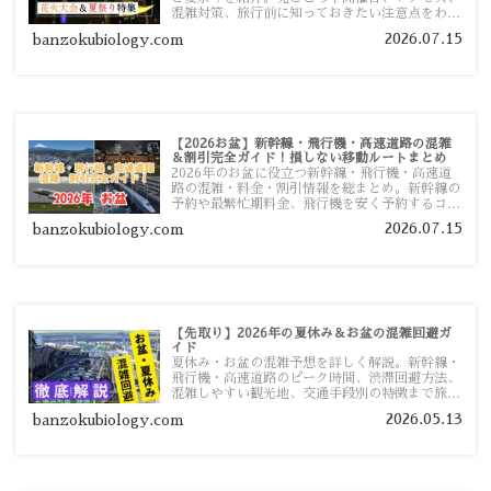
混雑対策、旅行前に知っておきたい注意点をわか
りやすく解説します。
2026.07.15
banzokubiology.com
【2026お盆】新幹線・飛行機・高速道路の混雑
＆割引完全ガイド！損しない移動ルートまとめ
2026年のお盆に役立つ新幹線・飛行機・高速道
路の混雑・料金・割引情報を総まとめ。新幹線の
予約や最繁忙期料金、飛行機を安く予約するコ
ツ、高速道路の休日割引・深夜割引まで、損しな
2026.07.15
banzokubiology.com
い移動方法を分かりやすく解説します。
【先取り】2026年の夏休み＆お盆の混雑回避ガ
イド
夏休み・お盆の混雑予想を詳しく解説。新幹線・
飛行機・高速道路のピーク時間、渋滞回避方法、
混雑しやすい観光地、交通手段別の特徴まで旅行
者向けに分かりやすく紹介します。
2026.05.13
banzokubiology.com