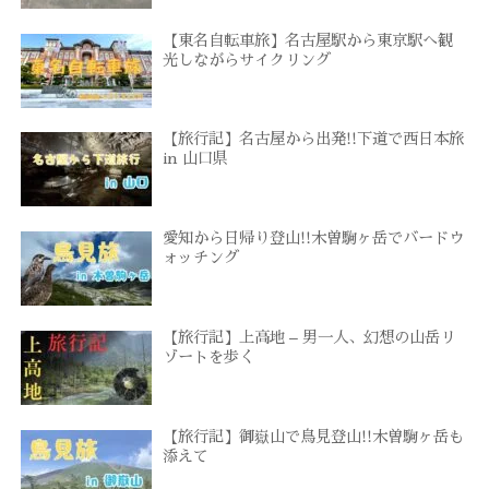
【東名自転車旅】名古屋駅から東京駅へ観
光しながらサイクリング
【旅行記】名古屋から出発!!下道で西日本旅
in 山口県
愛知から日帰り登山!!木曽駒ヶ岳でバードウ
ォッチング
【旅行記】上高地 – 男一人、幻想の山岳リ
ゾートを歩く
【旅行記】御嶽山で鳥見登山!!木曽駒ヶ岳も
添えて