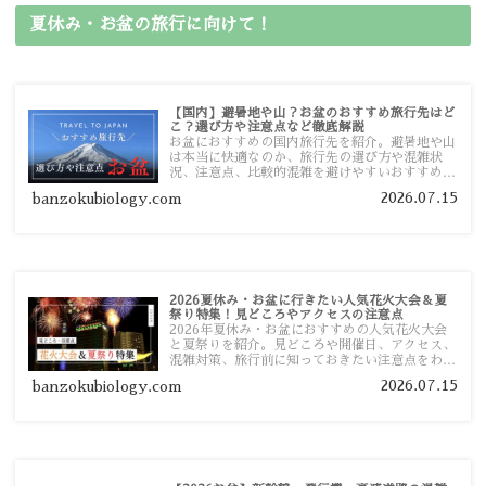
夏休み・お盆の旅行に向けて！
【国内】避暑地や山？お盆のおすすめ旅行先はど
こ？選び方や注意点など徹底解説
お盆におすすめの国内旅行先を紹介。避暑地や山
は本当に快適なのか、旅行先の選び方や混雑状
況、注意点、比較的混雑を避けやすいおすすめス
ポットまで旅行前に役立つ情報を詳しく解説しま
2026.07.15
banzokubiology.com
す。
2026夏休み・お盆に行きたい人気花火大会＆夏
祭り特集！見どころやアクセスの注意点
2026年夏休み・お盆におすすめの人気花火大会
と夏祭りを紹介。見どころや開催日、アクセス、
混雑対策、旅行前に知っておきたい注意点をわか
りやすく解説します。
2026.07.15
banzokubiology.com