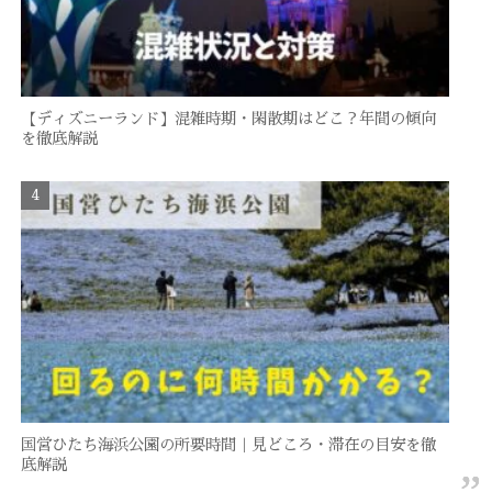
【ディズニーランド】混雑時期・閑散期はどこ？年間の傾向
を徹底解説
国営ひたち海浜公園の所要時間｜見どころ・滞在の目安を徹
底解説