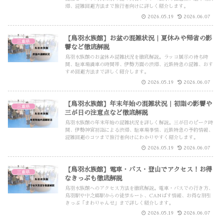
滞、混雑回避方法まで旅行者向けに詳しく紹介します。
2026.05.19
2026.06.07
【鳥羽水族館】お盆の混雑状況｜夏休みや帰省の影
三重県
響など徹底解説
鳥羽水族館のお盆休み混雑状況を徹底解説。ラッコ展示の待ち時
間、駐車場満車の時間帯、伊勢方面の渋滞、近鉄特急の混雑、おす
すめ回避方法まで詳しく紹介します。
2026.05.19
2026.06.07
【鳥羽水族館】年末年始の混雑状況｜初詣の影響や
三重県
三が日の注意点など徹底解説
鳥羽水族館の年末年始の混雑状況を詳しく解説。三が日のピーク時
間、伊勢神宮初詣による渋滞、駐車場事情、近鉄特急の予約情報、
混雑回避のコツまで旅行者向けにわかりやすく紹介します。
2026.05.19
2026.06.07
【鳥羽水族館】電車・バス・登山でアクセス！お得
三重県
なきっぷも徹底解説
鳥羽水族館へのアクセス方法を徹底解説。電車・バスでの行き方、
鳥羽駅や中之郷駅からの徒歩ルート、CANばす情報、お得な割引
きっぷ「まわりゃんせ」まで詳しく紹介します。
2026.05.19
2026.06.07