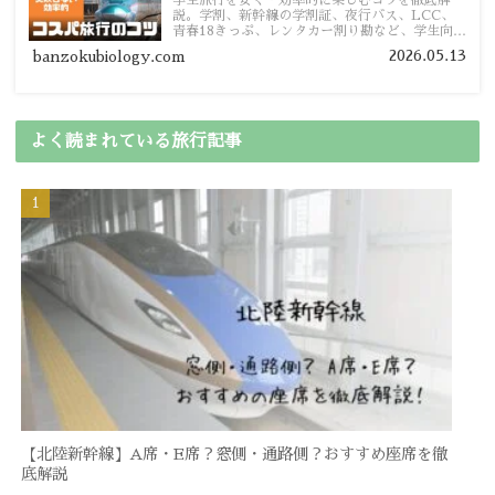
説。学割、新幹線の学割証、夜行バス、LCC、
青春18きっぷ、レンタカー割り勘など、学生向け
の節約旅行術を詳しく紹介します。
2026.05.13
banzokubiology.com
よく読まれている旅行記事
【北陸新幹線】A席・E席？窓側・通路側？おすすめ座席を徹
底解説