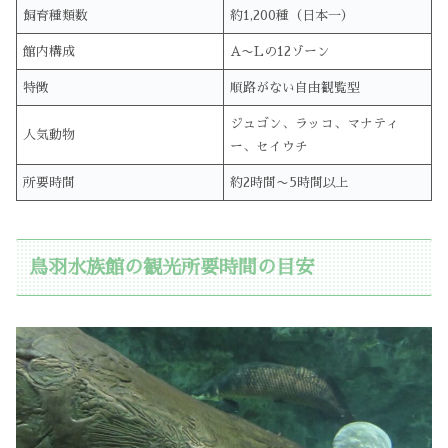
飼育種類数
約1,200種（日本一）
館内構成
A〜Lの12ゾーン
特徴
順路がない自由観覧型
ジュゴン、ラッコ、マナティ
人気動物
ー、セイウチ
所要時間
約2時間〜5時間以上
鳥羽水族館の観光所要時間の目安