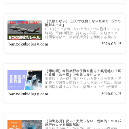
【失敗しない】 LCCで後悔しないための「5つの
絶対ルール」
LCC利用で後悔しないための5つの絶対ルールを
解説。手荷物料金、持ち込み制限、欠航リスク、
時間厳守など、格安航空会社を利用する前に知っ
ておきたい注意点を旅行者向けに詳しく紹介しま
2026.05.13
banzokubiology.com
す。
【節約術】家族旅行の予算を削る！観光地の「高
い食事・お土産」で失敗しないコツ
家族旅行で出費が増えやすい食費・お土産代・宿
泊費・交通費を節約するコツを詳しく解説。観光
地価格を避ける方法や、早割・スーパー活用術、
予算管理のポイントを紹介します。
2026.05.13
banzokubiology.com
【学生必見】安い・失敗しない・効率的！コスパ
旅行のコツを徹底解説
学生旅行を安く・効率的に楽しむコツを徹底解