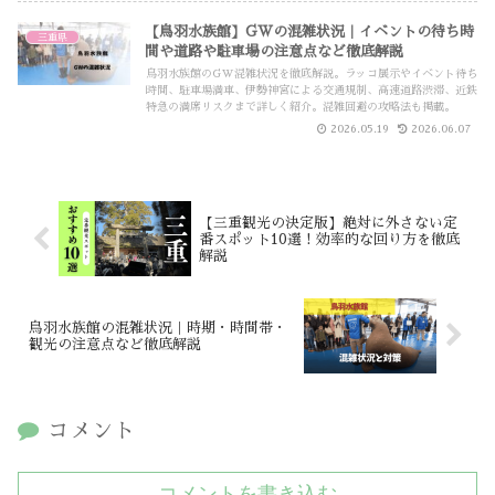
【鳥羽水族館】GWの混雑状況｜イベントの待ち時
三重県
間や道路や駐車場の注意点など徹底解説
鳥羽水族館のGW混雑状況を徹底解説。ラッコ展示やイベント待ち
時間、駐車場満車、伊勢神宮による交通規制、高速道路渋滞、近鉄
特急の満席リスクまで詳しく紹介。混雑回避の攻略法も掲載。
2026.05.19
2026.06.07
【三重観光の決定版】絶対に外さない定
番スポット10選！効率的な回り方を徹底
解説
鳥羽水族館の混雑状況｜時期・時間帯・
観光の注意点など徹底解説
コメント
コメントを書き込む