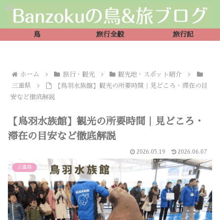
鳥
旅行全般
旅行記
ホーム
旅行・観光
観光地・スポット紹介
三重県
【鳥羽水族館】観光の所要時間｜見どころ・滞在の目
安など徹底解説
【鳥羽水族館】観光の所要時間｜見どころ・
滞在の目安など徹底解説
2026.05.19
2026.06.07
三重県