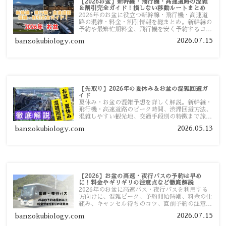
【2026お盆】新幹線・飛行機・高速道路の混雑
＆割引完全ガイド！損しない移動ルートまとめ
2026年のお盆に役立つ新幹線・飛行機・高速道
路の混雑・料金・割引情報を総まとめ。新幹線の
予約や最繁忙期料金、飛行機を安く予約するコ
ツ、高速道路の休日割引・深夜割引まで、損しな
2026.07.15
banzokubiology.com
い移動方法を分かりやすく解説します。
【先取り】2026年の夏休み＆お盆の混雑回避ガ
イド
夏休み・お盆の混雑予想を詳しく解説。新幹線・
飛行機・高速道路のピーク時間、渋滞回避方法、
混雑しやすい観光地、交通手段別の特徴まで旅行
者向けに分かりやすく紹介します。
2026.05.13
banzokubiology.com
【2026】お盆の高速・夜行バスの予約は早め
に！料金やギリギリの注意点など徹底解説
2026年のお盆に高速バス・夜行バスを利用する
方向けに、混雑ピーク、予約開始時期、料金の仕
組み、キャンセル待ちのコツ、直前予約の注意点
まで詳しく解説します。
2026.07.15
banzokubiology.com