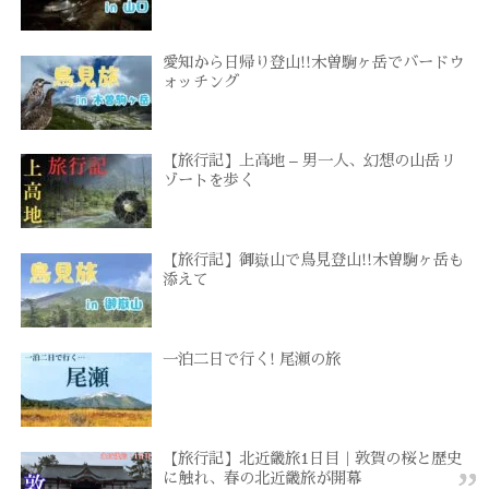
愛知から日帰り登山!!木曽駒ヶ岳でバードウ
ォッチング
【旅行記】上高地 – 男一人、幻想の山岳リ
ゾートを歩く
【旅行記】御嶽山で鳥見登山!!木曽駒ヶ岳も
添えて
一泊二日で行く! 尾瀬の旅
【旅行記】北近畿旅1日目｜敦賀の桜と歴史
に触れ、春の北近畿旅が開幕