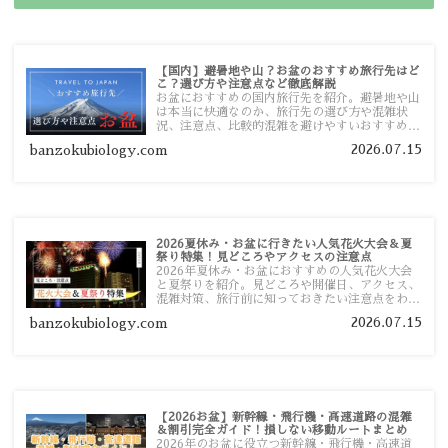
【国内】避暑地や山？お盆のおすすめ旅行先はど
こ？選び方や注意点など徹底解説
お盆におすすめの国内旅行先を紹介。避暑地や山
は本当に快適なのか、旅行先の選び方や混雑状
況、注意点、比較的混雑を避けやすいおすすめス
ポットまで旅行前に役立つ情報を詳しく解説しま
2026.07.15
banzokubiology.com
す。
2026夏休み・お盆に行きたい人気花火大会＆夏
祭り特集！見どころやアクセスの注意点
2026年夏休み・お盆におすすめの人気花火大会
と夏祭りを紹介。見どころや開催日、アクセス、
混雑対策、旅行前に知っておきたい注意点をわか
りやすく解説します。
2026.07.15
banzokubiology.com
【2026お盆】新幹線・飛行機・高速道路の混雑
＆割引完全ガイド！損しない移動ルートまとめ
2026年のお盆に役立つ新幹線・飛行機・高速道