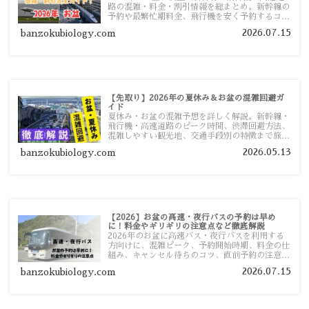
路の混雑・料金・割引情報を総まとめ。新幹線の
予約や最繁忙期料金、飛行機を安く予約するコ
ツ、高速道路の休日割引・深夜割引まで、損しな
2026.07.15
banzokubiology.com
い移動方法を分かりやすく解説します。
【先取り】2026年の夏休み＆お盆の混雑回避ガ
イド
夏休み・お盆の混雑予想を詳しく解説。新幹線・
飛行機・高速道路のピーク時間、渋滞回避方法、
混雑しやすい観光地、交通手段別の特徴まで旅行
者向けに分かりやすく紹介します。
2026.05.13
banzokubiology.com
【2026】お盆の高速・夜行バスの予約は早め
に！料金やギリギリの注意点など徹底解説
2026年のお盆に高速バス・夜行バスを利用する
方向けに、混雑ピーク、予約開始時期、料金の仕
組み、キャンセル待ちのコツ、直前予約の注意点
まで詳しく解説します。
2026.07.15
banzokubiology.com