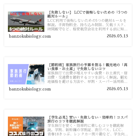
【失敗しない】 LCCで後悔しないための「5つの
絶対ルール」
LCC利用で後悔しないための5つの絶対ルールを
解説。手荷物料金、持ち込み制限、欠航リスク、
時間厳守など、格安航空会社を利用する前に知っ
ておきたい注意点を旅行者向けに詳しく紹介しま
2026.05.13
banzokubiology.com
す。
【節約術】家族旅行の予算を削る！観光地の「高
い食事・お土産」で失敗しないコツ
家族旅行で出費が増えやすい食費・お土産代・宿
泊費・交通費を節約するコツを詳しく解説。観光
地価格を避ける方法や、早割・スーパー活用術、
予算管理のポイントを紹介します。
2026.05.13
banzokubiology.com
【学生必見】安い・失敗しない・効率的！コスパ
旅行のコツを徹底解説
学生旅行を安く・効率的に楽しむコツを徹底解
説。学割、新幹線の学割証、夜行バス、LCC、
青春18きっぷ、レンタカー割り勘など、学生向け