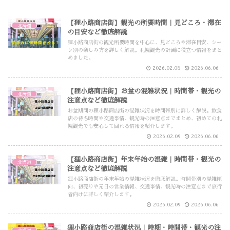
【狸小路商店街】観光の所要時間｜見どころ・滞在
北海道
の目安など徹底解説
狸小路商店街の観光所要時間を中心に、見どころや滞在目安、シー
ン別の楽しみ方を詳しく解説。札幌観光の計画に役立つ情報をまと
めました。
2026.02.08
2026.06.06
【狸小路商店街】お盆の混雑状況｜時間帯・観光の
北海道
注意点など徹底解説
お盆期間の狸小路商店街の混雑状況を時間帯別に詳しく解説。飲食
店の待ち時間や交通事情、観光時の注意点までまとめ、初めての札
幌観光でも安心して回れる情報を紹介します。
2026.02.09
2026.06.06
【狸小路商店街】年末年始の混雑｜時間帯・観光の
北海道
注意点など徹底解説
狸小路商店街の年末年始の混雑状況を徹底解説。時間帯別の混雑傾
向、初売りや元日の営業情報、交通事情、観光時の注意点まで旅行
者向けに詳しく紹介します。
2026.02.09
2026.06.06
狸小路商店街の混雑状況｜時期・時間帯・観光の注