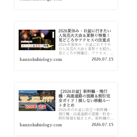
おすすめスポットまで旅行前に役
立つ情報を詳しく解説します。
2026夏休み・お盆に行きたい
人気花火大会＆夏祭り特集！
見どころやアクセスの注意点
2026年夏休み・お盆におすすめ
の人気花火大会と夏祭りを紹介。
見どころや開催日、アクセス、混
雑対策、旅行前に知っておきたい
2026.07.15
banzokubiology.com
注意点をわかりやすく解説しま
す。
【2026お盆】新幹線・飛行
機・高速道路の混雑＆割引完
全ガイド！損しない移動ルー
トまとめ
2026年のお盆に役立つ新幹線・
飛行機・高速道路の混雑・料金・
割引情報を総まとめ。新幹線の予
約や最繁忙期料金、飛行機を安く
2026.07.15
banzokubiology.com
予約するコツ、高速道路の休日割
引・深夜割引まで、損しない移動
方法を分かりやすく解説します。