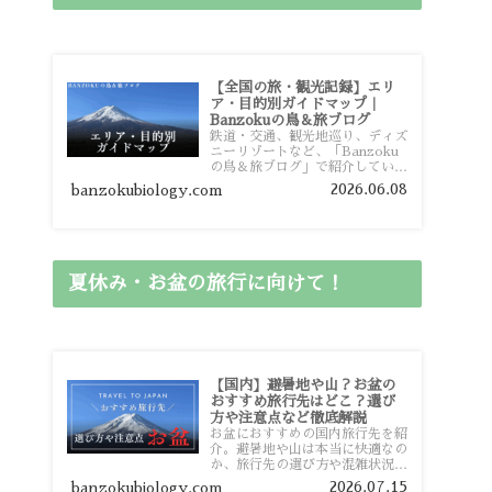
【全国の旅・観光記録】エリ
ア・目的別ガイドマップ｜
Banzokuの鳥＆旅ブログ
鉄道・交通、観光地巡り、ディズ
ニーリゾートなど、「Banzoku
の鳥＆旅ブログ」で紹介している
全国の旅行・観光記録をエリアや
2026.06.08
banzokubiology.com
目的別に整理しました。あなたが
行きたい場所の情報を、このガイ
ドマップからスムーズに見つけて
いただけます。
夏休み・お盆の旅行に向けて！
【国内】避暑地や山？お盆の
おすすめ旅行先はどこ？選び
方や注意点など徹底解説
お盆におすすめの国内旅行先を紹
介。避暑地や山は本当に快適なの
か、旅行先の選び方や混雑状況、
注意点、比較的混雑を避けやすい
2026.07.15
banzokubiology.com