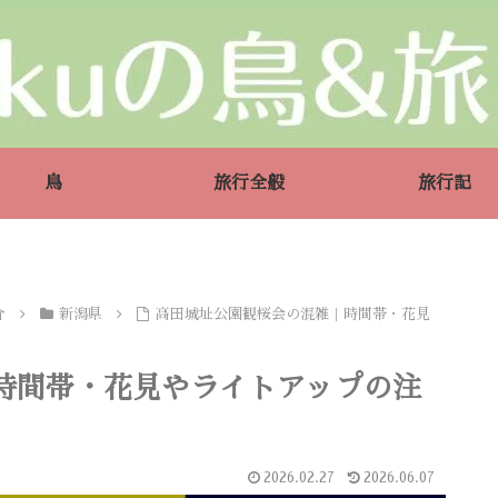
鳥
旅行全般
旅行記
介
新潟県
高田城址公園観桜会の混雑｜時間帯・花見
時間帯・花見やライトアップの注
2026.02.27
2026.06.07