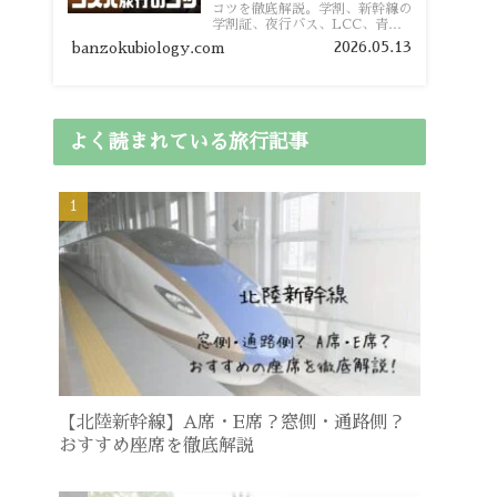
コツを徹底解説。学割、新幹線の
学割証、夜行バス、LCC、青春
18きっぷ、レンタカー割り勘な
2026.05.13
banzokubiology.com
ど、学生向けの節約旅行術を詳し
く紹介します。
よく読まれている旅行記事
【北陸新幹線】A席・E席？窓側・通路側？
おすすめ座席を徹底解説