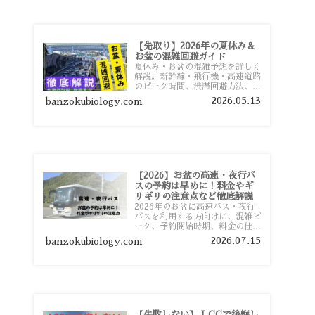
【先取り】2026年の夏休み＆
お盆の混雑回避ガイド
夏休み・お盆の混雑予想を詳しく
解説。新幹線・飛行機・高速道路
のピーク時間、渋滞回避方法、混
雑しやすい観光地、交通手段別の
2026.05.13
banzokubiology.com
特徴まで旅行者向けに分かりやす
く紹介します。
【2026】お盆の高速・夜行バ
スの予約は早めに！料金やギ
リギリの注意点など徹底解説
2026年のお盆に高速バス・夜行
バスを利用する方向けに、混雑ピ
ーク、予約開始時期、料金の仕組
み、キャンセル待ちのコツ、直前
2026.07.15
banzokubiology.com
予約の注意点まで詳しく解説しま
す。
【失敗しない】 LCCで後悔し