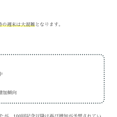
。
時の週末は大混雑
となります。
中
増加傾向
したが、100回記念以降は再び増加が予想されてい