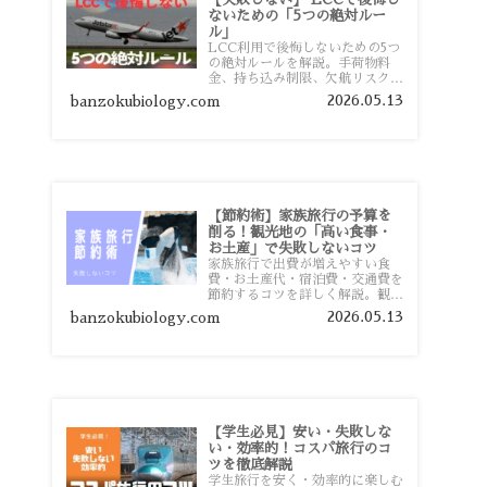
ないための「5つの絶対ルー
ル」
LCC利用で後悔しないための5つ
の絶対ルールを解説。手荷物料
金、持ち込み制限、欠航リスク、
時間厳守など、格安航空会社を利
2026.05.13
banzokubiology.com
用する前に知っておきたい注意点
を旅行者向けに詳しく紹介しま
す。
【節約術】家族旅行の予算を
削る！観光地の「高い食事・
お土産」で失敗しないコツ
家族旅行で出費が増えやすい食
費・お土産代・宿泊費・交通費を
節約するコツを詳しく解説。観光
地価格を避ける方法や、早割・ス
2026.05.13
banzokubiology.com
ーパー活用術、予算管理のポイン
トを紹介します。
【学生必見】安い・失敗しな
い・効率的！コスパ旅行のコ
ツを徹底解説
学生旅行を安く・効率的に楽しむ